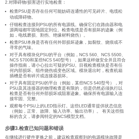
2.对障碍物/损害进行实地检查：
检查PSU是否存在任何可能妨碍连通性的可见碎片、电缆松
动或障碍物。
仔细检查连接到PSU的所有电源线。确保它们在路由器和电
源两端都牢固地固定到位。检查电缆是否有损坏的迹象（例
如，电线磨损、割伤、绝缘材料烧伤）。
检查PSU本身是否有任何外部损坏迹象，如裂纹、烧痕或不
寻常的气味。
对于具有模块化PSU的平台（例如，NCS 560、NCS 5500、
NCS 5700和某些NCS 540型号），如果这样做安全并且符合
操作指南，请小心拉出可疑的PSU。目视检查模块是否有任
何内部损坏、组件烧伤或变色区域。模块退出时，检查机箱
插槽是否有碎片或连接器损坏。
对于具有固定PSU的平台（例如，某些NCS 540型号），对
PSU及其连接器的物理检查是有限的，但是仍然必须执行以
检查是否有任何外部损坏或阻塞迹象。确保所有电源输入连
接牢固、完整。
观察每个PSU上的LED指示灯。这些LED通常提供状态信息
（例如，正常、故障、输入功率、输出功率）。 有关这些指
标的含义，请参阅特定的NCS模型文档。
步骤3.检查已知问题和错误
在继续进行硬件更换之前，建议检查观察到的电源模块故障是