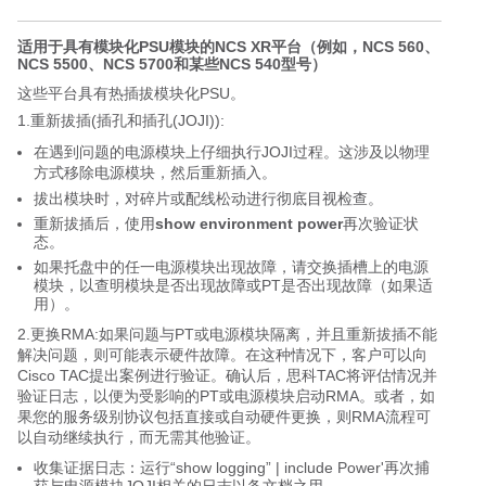
适用于具有模块化PSU模块的NCS XR平台（例如，NCS 560、
NCS 5500、NCS 5700和某些NCS 540型号）
这些平台具有热插拔模块化PSU。
1.重新拔插(插孔和插孔(JOJI)):
在遇到问题的电源模块上仔细执行JOJI过程。这涉及以物理
方式移除电源模块，然后重新插入。
拔出模块时，对碎片或配线松动进行彻底目视检查。
重新拔插后，使用
show environment power
再次验证状
态。
如果托盘中的任一电源模块出现故障，请交换插槽上的电源
模块，以查明模块是否出现故障或PT是否出现故障（如果适
用）。
2.更换RMA:如果问题与PT或电源模块隔离，并且重新拔插不能
解决问题，则可能表示硬件故障。在这种情况下，客户可以向
Cisco TAC提出案例进行验证。确认后，思科TAC将评估情况并
验证日志，以便为受影响的PT或电源模块启动RMA。或者，如
果您的服务级别协议包括直接或自动硬件更换，则RMA流程可
以自动继续执行，而无需其他验证。
收集证据日志：运行“show logging” | include Power'再次捕