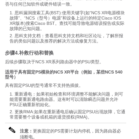
否与任何已知软件或硬件错误一致。
思科漏洞搜索工具(BST):使用关键字(如“NCS XR电源模块
故障”、“NCS（型号）电源”和设备上运行的特定Cisco IOS
XR版本)搜索Cisco BST。查找可能导致电源错误报告或实际
故障的已知问题。
思科支持文档：查看思科支持文档和社区论坛，了解所报
告的类似问题以及推荐的解决方法或修复方法。
步骤4.补救行动和替换
后续步骤取决于NCS XR系列路由器中的PSU类型。
适用于具有固定PS模块的NCS XR平台（例如，某些NCS 540
型号）
具有固定PSU的型号通常不支持热插拔。
重新通电：如果初始检查和环境调整不能解决问题，则可
能需要重新通电路由器。这有时可以清除瞬态问题并允许
PSU正确重新初始化。
更换RMA:如果在重新通电后确认固定PSU出现故障，它通
常需要整个设备或机箱的退货授权(RMA)。
注意：
更换固定的PS需要计划内停机，因为路由器必
须断电。