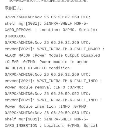
获与电源模块JOJI相关的日志以备文档之用。
示例日志：
0/RP0/ADMIN0:Nov 26 06:20:32.269 UTC: 
shelf_mgr[3081]: %INFRA-SHELF_MGR-5-
CARD_REMOVAL : Location: 0/PM0, Serial#: 
DTMXXXXXX 
0/RP0/ADMIN0:Nov 26 06:20:32.269 UTC: 
envmon[3021]: %PKT_INFRA-FM-3-FAULT_MAJOR : 
ALARM_MAJOR :Power Module Output Disabled 
:CLEAR :0/PM0: Power module is under 
HW_OUTPUT_DISABLED condition. 
0/RP0/ADMIN0:Nov 26 06:20:32.269 UTC: 
envmon[3021]: %PKT_INFRA-FM-6-FAULT_INFO : 
Power Module removal :INFO :0/PM0: 
0/RP0/ADMIN0:Nov 26 06:20:59.052 UTC: 
envmon[3021]: %PKT_INFRA-FM-6-FAULT_INFO : 
Power Module insertion :INFO :0/PM0: 
0/RP0/ADMIN0:Nov 26 06:20:59.053 UTC: 
shelf_mgr[3081]: %INFRA-SHELF_MGR-5-
CARD_INSERTION : Location: 0/PM0, Serial 