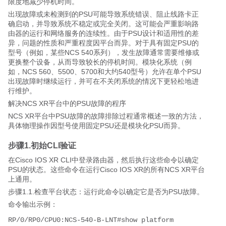
限度地减少停机时间。
出现故障或未检测到的PSU可能导致系统错误、阻止线路卡正
确启动，并导致系统不稳定或完全关闭。这可能会严重影响路
由器的运行和网络服务的连续性。由于PSU设计和适用性的差
异，问题的性质和严重程度因平台而异。对于具有固定PSU的
型号（例如，某些NCS 540系列），发生故障通常需要维修或
更换整个设备，从而导致较长的停机时间。模块化系统（例
如，NCS 560、5500、5700和大约540型号）允许在单个PSU
出现故障时继续运行，并可在不关闭系统的情况下更轻松地进
行维护。
解决NCS XR平台中的PSU故障的程序
NCS XR平台中PSU故障的故障排除过程通常概述一致的方法，
具体物理操作因型号使用固定PSU还是模块化PSU而异。
步骤1.初始CLI验证
在Cisco IOS XR CLI中登录路由器，然后执行这些命令以确定
PSU的状态。这些命令在运行Cisco IOS XR的所有NCS XR平台
上通用。
步骤1.1.检查平台状态：运行此命令以确定它是否为PSU故障。
命令输出示例：
RP/0/RP0/CPU0:NCS-540-B-LNT#show platform