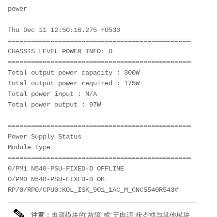
power
Thu Dec 11 12:50:16.275 +0530
======================================================
CHASSIS LEVEL POWER INFO: 0
======================================================
Total output power capacity : 300W
Total output power required : 175W
Total power input : N/A
Total power output : 97W
======================================================
Power Supply Status
Module Type 
======================================================
0/PM1 N540-PSU-FIXED-D OFFLINE
0/PM0 N540-PSU-FIXED-D OK
RP/0/RP0/CPU0:KOL_ISK_901_1AC_M_CNCS540R543#
注意：
电源模块的“故障”或“无电源”状态或与其他模块