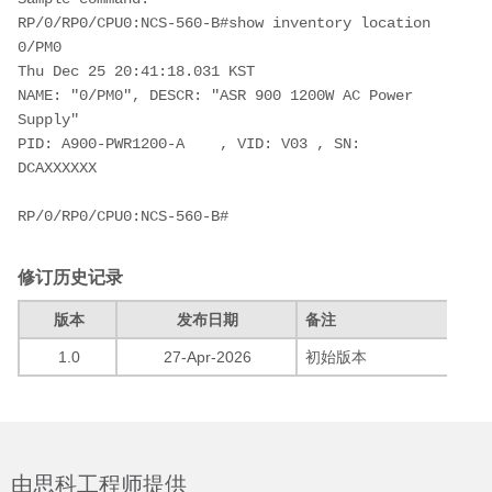
RP/0/RP0/CPU0:NCS-560-B#show inventory location 
0/PM0 
Thu Dec 25 20:41:18.031 KST
NAME: "0/PM0", DESCR: "ASR 900 1200W AC Power 
Supply"
PID: A900-PWR1200-A    , VID: V03 , SN: 
DCAXXXXXX
RP/0/RP0/CPU0:NCS-560-B#
修订历史记录
版本
发布日期
备注
1.0
27-Apr-2026
初始版本
由思科工程师提供