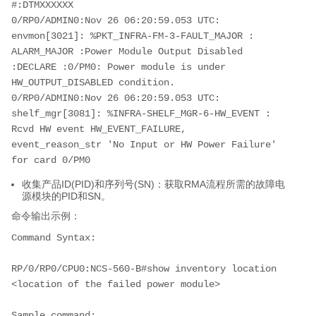
#:DTMXXXXXX 
0/RP0/ADMIN0:Nov 26 06:20:59.053 UTC: 
envmon[3021]: %PKT_INFRA-FM-3-FAULT_MAJOR : 
ALARM_MAJOR :Power Module Output Disabled 
:DECLARE :0/PM0: Power module is under 
HW_OUTPUT_DISABLED condition. 
0/RP0/ADMIN0:Nov 26 06:20:59.053 UTC: 
shelf_mgr[3081]: %INFRA-SHELF_MGR-6-HW_EVENT : 
Rcvd HW event HW_EVENT_FAILURE, 
event_reason_str 'No Input or HW Power Failure' 
for card 0/PM0 
收集产品ID(PID)和序列号(SN)：获取RMA流程所需的故障电
源模块的PID和SN。
命令输出示例：
Command Syntax:
RP/0/RP0/CPU0:NCS-560-B#show inventory location 
<location of the failed power module>
Sample command: