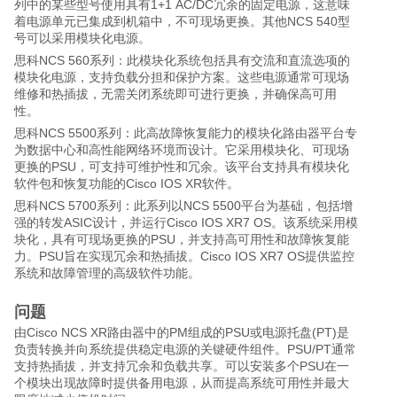
列中的某些型号使用具有1+1 AC/DC冗余的固定电源，这意味
着电源单元已集成到机箱中，不可现场更换。其他NCS 540型
号可以采用模块化电源。
思科NCS 560系列：此模块化系统包括具有交流和直流选项的
模块化电源，支持负载分担和保护方案。这些电源通常可现场
维修和热插拔，无需关闭系统即可进行更换，并确保高可用
性。
思科NCS 5500系列：此高故障恢复能力的模块化路由器平台专
为数据中心和高性能网络环境而设计。它采用模块化、可现场
更换的PSU，可支持可维护性和冗余。该平台支持具有模块化
软件包和恢复功能的Cisco IOS XR软件。
思科NCS 5700系列：此系列以NCS 5500平台为基础，包括增
强的转发ASIC设计，并运行Cisco IOS XR7 OS。该系统采用模
块化，具有可现场更换的PSU，并支持高可用性和故障恢复能
力。PSU旨在实现冗余和热插拔。Cisco IOS XR7 OS提供监控
系统和故障管理的高级软件功能。
问题
由Cisco NCS XR路由器中的PM组成的PSU或电源托盘(PT)是
负责转换并向系统提供稳定电源的关键硬件组件。PSU/PT通常
支持热插拔，并支持冗余和负载共享。可以安装多个PSU在一
个模块出现故障时提供备用电源，从而提高系统可用性并最大