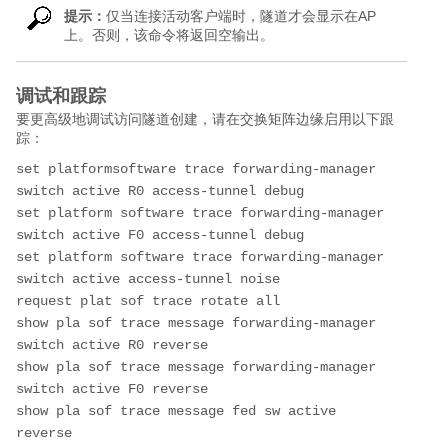
提示：
仅当连接活动客户端时，隧道才会显示在AP
上。否则，该命令将返回空输出。
调试和跟踪
要更高级地调试访问隧道创建，请在交换矩阵边缘启用以下跟
踪：
set platformsoftware trace forwarding-manager 
switch active R0 access-tunnel debug
set platform software trace forwarding-manager 
switch active F0 access-tunnel debug
set platform software trace forwarding-manager 
switch active access-tunnel noise
request plat sof trace rotate all
show pla sof trace message forwarding-manager 
switch active R0 reverse
show pla sof trace message forwarding-manager 
switch active F0 reverse
show pla sof trace message fed sw active 
reverse