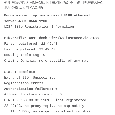
使用与验证以太网MAC地址注册相同的命令，但用无线电MAC
地址替换以太网MAC地址：
Border#show lisp instance-id 8188 ethernet 
server 4891.d56b.9f00
LISP Site Registration Information
...
EID-prefix: 4891.d56b.9f00/48 instance-id 8188
First registered: 22:49:43
Last registered: 22:49:43
Routing table tag: 0
Origin: Dynamic, more specific of any-mac
...
State: complete
Extranet IID: Unspecified
Registration errors: 
Authentication failures: 0
Allowed locators mismatch: 0
ETR 192.168.33.88:59019, last registered 
22:49:43, no proxy-reply, no map-notify
   TTL 1d00h, no merge, hash-function sha2