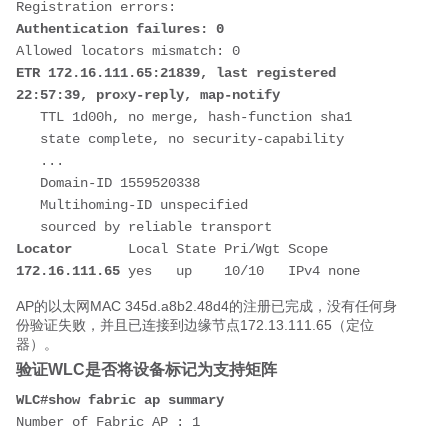
Registration errors: 
Authentication failures: 0
Allowed locators mismatch: 0
ETR 172.16.111.65:21839, last registered 
22:57:39, proxy-reply, map-notify
   TTL 1d00h, no merge, hash-function sha1
   state complete, no security-capability
   ...
   Domain-ID 1559520338
   Multihoming-ID unspecified
   sourced by reliable transport
Locator 
      Local State Pri/Wgt Scope
172.16.111.65
 yes   up    10/10   IPv4 none
AP的以太网MAC 345d.a8b2.48d4的注册已完成，没有任何身
份验证失败，并且已连接到边缘节点172.13.111.65（定位
器）。
验证WLC是否将设备标记为支持矩阵
WLC#show fabric ap summary
Number of Fabric AP : 1