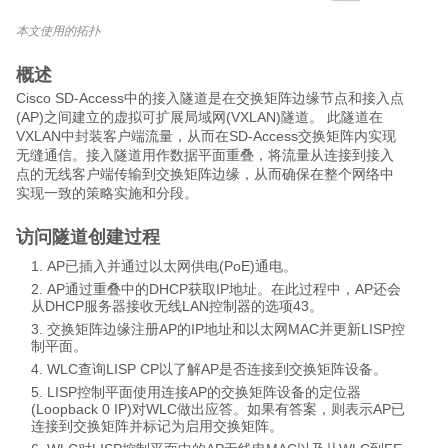
本文使用的拓扑
概述
Cisco SD-Access中的接入隧道是在交换矩阵边缘节点和接入点
(AP)之间建立的虚拟可扩展局域网(VXLAN)隧道。 此隧道在
VXLAN中封装客户端流量，从而在SD-Access交换矩阵内实现
无缝通信。接入隧道用作数据平面重叠，将流量从连接到接入
点的无线客户端传输到交换矩阵边缘，从而确保在整个网络中
实现一致的策略实施和分段。
访问隧道创建过程
AP已插入并通过以太网供电(PoE)通电。
AP通过重叠中的DHCP获取IP地址。在此过程中，AP还会
从DHCP服务器接收无线LAN控制器的选项43。
交换矩阵边缘注册AP的IP地址和以太网MAC并更新LISP控
制平面。
WLC查询LISP CP以了解AP是否连接到交换矩阵设备。
LISP控制平面使用连接AP的交换矩阵设备的定位器
(Loopback 0 IP)对WLC做出应答。如果有答案，则表示AP已
连接到交换矩阵并标记为启用交换矩阵。