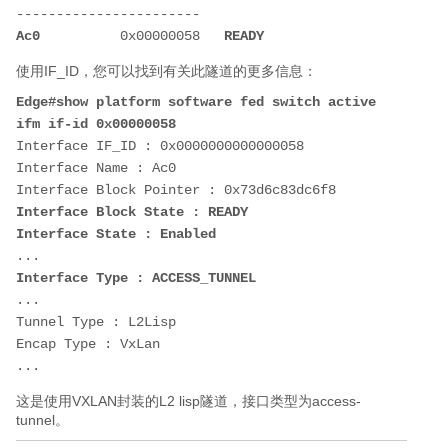
-----------------------
Ac0          
0x00000058 
  READY
使用IF_ID，您可以找到有关此隧道的更多信息：
Edge#show platform software fed switch active 
ifm if-id 0x00000058
Interface IF_ID : 0x0000000000000058
Interface Name : Ac0
Interface Block Pointer : 0x73d6c83dc6f8
Interface Block State : READY
Interface State : Enabled
...
Interface Type : ACCESS_TUNNEL
...
Tunnel Type : L2Lisp
Encap Type : VxLan
...
这是使用VXLAN封装的L2 lisp隧道，接口类型为access-
tunnel。