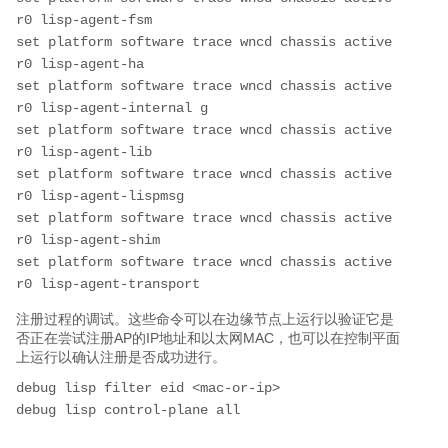
r0 lisp-agent-fsm
set platform software trace wncd chassis active 
r0 lisp-agent-ha
set platform software trace wncd chassis active 
r0 lisp-agent-internal g
set platform software trace wncd chassis active 
r0 lisp-agent-lib
set platform software trace wncd chassis active 
r0 lisp-agent-lispmsg
set platform software trace wncd chassis active 
r0 lisp-agent-shim
set platform software trace wncd chassis active 
r0 lisp-agent-transport
注册过程的调试。
这些命令可以在边缘节点上运行以验证它是
否正在尝试注册AP的IP地址和以太网MAC，也可以在控制平面
上运行以确认注册是否成功进行。
debug lisp filter eid <mac-or-ip>
debug lisp control-plane all