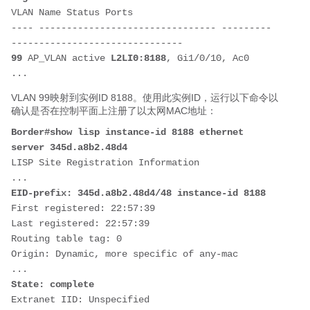
VLAN Name Status Ports
---- -------------------------------- --------- 
-------------------------------
99
 AP_VLAN active 
L2LI0:8188
, Gi1/0/10, Ac0
...
VLAN 99映射到实例ID 8188。使用此实例ID，运行以下命令以
确认是否在控制平面上注册了以太网MAC地址：
Border#show lisp instance-id 8188 ethernet 
server 345d.a8b2.48d4
LISP Site Registration Information
...
EID-prefix: 345d.a8b2.48d4/48 instance-id 8188
First registered: 22:57:39
Last registered: 22:57:39
Routing table tag: 0
Origin: Dynamic, more specific of any-mac
...
State: complete
Extranet IID: Unspecified