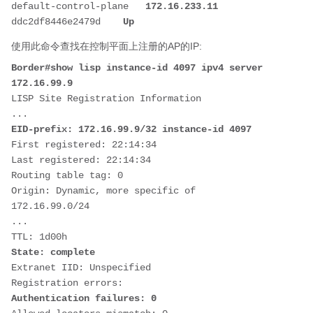
default-control-plane   
172.16.233.11
ddc2df8446e2479d    
Up
使用此命令查找在控制平面上注册的AP的IP:
Border#show lisp instance-id 4097 ipv4 server 
172.16.99.9
LISP Site Registration Information
...
EID-prefix: 172.16.99.9/32 instance-id 4097
First registered: 22:14:34
Last registered: 22:14:34
Routing table tag: 0
Origin: Dynamic, more specific of 
172.16.99.0/24
...
TTL: 1d00h
State: complete
Extranet IID: Unspecified
Registration errors: 
Authentication failures: 0