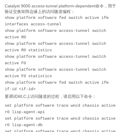
Catalyst 9000 access-tunnel platform-dependent命令，用于
验证交换矩阵边缘上的访问隧道编程：
show platform software fed switch active ifm 
interfaces access-tunnel
show platform software access-tunnel switch 
active R0
show platform software access-tunnel switch 
active R0 statistics
show platform software access-tunnel switch 
active F0
show platform software access-tunnel switch 
active F0 statistics
show platform software fed switch active ifm 
if-id <if-id>
要调试WLC上访问隧道的过程，请启用以下命令：
set platform software trace wncd chassis active 
r0 lisp-agent-api
set platform software trace wncd chassis active 
r0 lisp-agent-db
set platform software trace wncd chassis active 