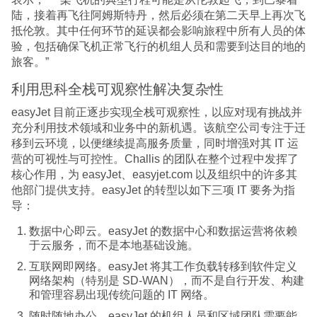
陆，接着再飞往阿姆斯特丹，然后必须在第二天早上再次飞
抵伦敦。其中任何环节的延误都会影响旅程中所有人员的体
验，包括确保飞机正常飞行的机组人员和需要到达目的地的
旅客。”
利用思科全栈可观察性解决复杂性
easyJet 目前正逐步实现全栈可观察性，以应对现有挑战并
充分利用技术领域和业务中的新机遇。该航空公司专注于迁
移到云环境，以便继续提高服务质量，同时增强对其 IT 运
营的可视性与可控性。Challis 的团队在整个过程中发挥了
核心作用，为 easyJet、easyjet.com 以及组织中的许多其
他部门提供支持。easyJet 的转型以如下三项 IT 要务为指
导：
数据中心即云
。easyJet 的数据中心和数据运营将依赖
于云服务，而不是本地基础设施。
互联网即网络
。easyJet 将其工作负载转移到软件定义
网络架构（特别是 SD-WAN），而不是自行开发、构建
和管理容易出现传统问题的 IT 网络。
随时随地办公。
easyJet 的机组人员和区域团队需要能