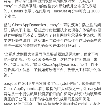
网站。网站渠道的峰值负载会呈指数级增长，尤其是在
easyJet 以极具吸引力的价格发布新航线并公布值飞表期
间。Challis 表示，在此期间，easyJet 每分钟可卖出 1000
个座位。
借助 Cisco AppDynamics，easyJet 可以预测并防止性能问
题，防患于未然。通过运行负载测试来发现客户体验和购票
过程中的薄弱环节，团队可了解其网站能承受多少负载、需
要弥补哪些漏洞，以及如何与软件合作伙伴合作以确保在这
些关乎成败的关键时刻确保客户体验顺畅无阻。
“当系统达到最大容量而你又要试图满足需求时，优化不可
能一蹴而就。优化必须预先完成，这样才有时间防患于未
然。”Challis 说，“借助 Cisco AppDynamics，我们可以不
断收集相关信息，了解如何改进平台并改善员工和客户的体
验。”
easyJet 在 2019 年再次推出了“easyJet 假日”，这是他们与
Cisco AppDynamics 联手取得的巨大成功之一，让 easyJet
网站从一个提供航班和酒店预订的白标网站转变成为该组织
真正的子公司。由于能够在整个集成期间监控和优化
easyJet 假日平台，他们在短短六个月内就成功推出了该业