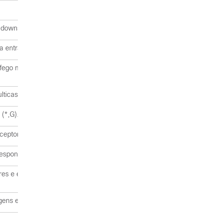
s downstream.
ma entrada de roteamento multicast.
ego multicast chegou à interface correta com base na rota unicast e
multicast da origem para todos os receptores.
(*,G).
eptores diretamente à fonte e é representado por (S,G).
responsável pelo registro de origem com o RP.
es e é responsável por criar o estado multicast após saber o interess
ns e destinatários inicialmente.