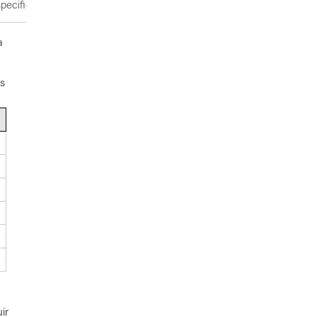
specificar a origem antecipadamente.
a
es
ir