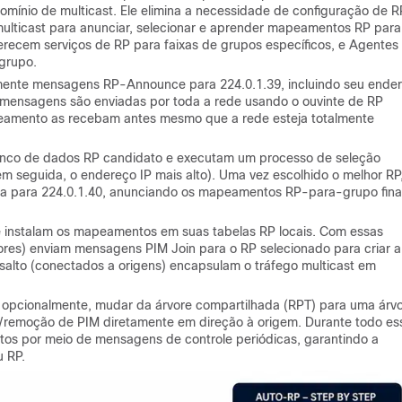
mínio de multicast. Ele elimina a necessidade de configuração de R
ulticast para anunciar, selecionar e aprender mapeamentos RP para
recem serviços de RP para faixas de grupos específicos, e Agentes
grupo.
ente mensagens RP-Announce para 224.0.1.39, incluindo seu ende
as mensagens são enviadas por toda a rede usando o ouvinte de RP
eamento as recebam antes mesmo que a rede esteja totalmente
nco de dados RP candidato e executam um processo de seleção
em seguida, o endereço IP mais alto). Uma vez escolhido o melhor RP
 para 224.0.1.40, anunciando os mapeamentos RP-para-grupo fina
 instalam os mapeamentos em suas tabelas RP locais. Com essas
tores) enviam mensagens PIM Join para o RP selecionado para criar a
salto (conectados a origens) encapsulam o tráfego multicast em
.
, opcionalmente, mudar da árvore compartilhada (RPT) para uma árv
o/remoção de PIM diretamente em direção à origem. Durante todo es
os por meio de mensagens de controle periódicas, garantindo a
u RP.