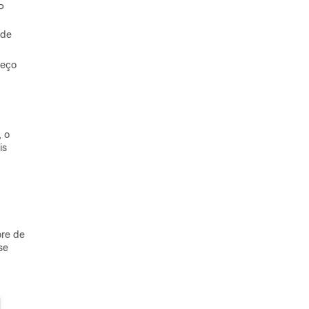
P
 de
reço
, o
is
ore de
se