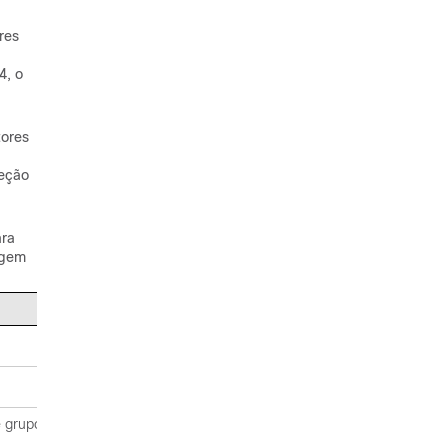
res
4, o
tores
reção
ara
igem
 grupo de origem é tratado.