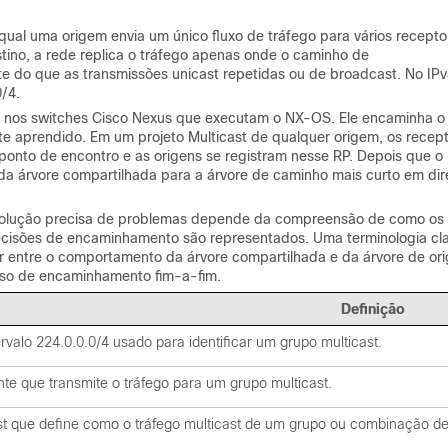
al uma origem envia um único fluxo de tráfego para vários recepto
tino, a rede replica o tráfego apenas onde o caminho de
te do que as transmissões unicast repetidas ou de broadcast. No IPv
0/4.
 nos switches Cisco Nexus que executam o NX-OS. Ele encaminha o
te aprendido. Em um projeto Multicast de qualquer origem, os recep
ponto de encontro e as origens se registram nesse RP. Depois que o
r da árvore compartilhada para a árvore de caminho mais curto em di
 a solução precisa de problemas depende da compreensão de como os
decisões de encaminhamento são representados. Uma terminologia cl
uir entre o comportamento da árvore compartilhada e da árvore de or
esso de encaminhamento fim-a-fim.
Definição
valo 224.0.0.0/4 usado para identificar um grupo multicast.
te que transmite o tráfego para um grupo multicast.
st que define como o tráfego multicast de um grupo ou combinação de