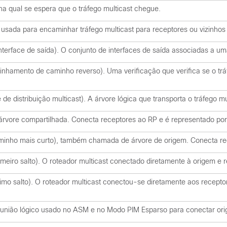
 na qual se espera que o tráfego multicast chegue.
e usada para encaminhar tráfego multicast para receptores ou vizinho
 interface de saída). O conjunto de interfaces de saída associadas a u
hamento de caminho reverso). Uma verificação que verifica se o tráf
e de distribuição multicast). A árvore lógica que transporta o tráfego 
vore compartilhada. Conecta receptores ao RP e é representado por 
aminho mais curto), também chamada de árvore de origem. Conecta rec
imeiro salto). O roteador multicast conectado diretamente à origem e 
imo salto). O roteador multicast conectou-se diretamente aos receptor
união lógico usado no ASM e no Modo PIM Esparso para conectar orige