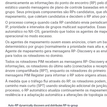
dinamicamente as informações do ponto de encontro (RP) pelo do
estático usando mensagens de plano de controle baseadas em m
grupo. Seus principais componentes são RPs candidatos, que ofe
mapeamento, que coletam candidatos e decidem o RP ativo por 
O processo começa quando cada RP candidato envia periodicam
IP, prioridade e intervalos de grupos multicast suportados. Ess
automático no NX-OS, garantindo que todos os agentes de map
operacional no modo escasso.
Os agentes de mapeamento ouvem esses anúncios, criam um ba
determinístico por grupo (normalmente a prioridade mais alta e, 
Agente de mapeamento gera mensagens RP-Discovery e as envia
para todos os roteadores no domínio.
Todos os roteadores PIM recebem as mensagens RP-Discovery e
informações, os roteadores do último salto (conectados a recep
árvore compartilhada (RPT), enquanto os roteadores do primeiro 
mensagens PIM Register para informar o RP sobre origens ativas
À medida que o tráfego flui através do RP, os roteadores podem
caminho mais curto (SPT) usando sinalização adicional de junçã
processo, o RP automático atualiza continuamente os mapeament
resiliência e a adaptação automática a alterações de topologia o