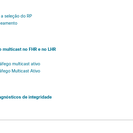
e a seleção do RP
apeamento
o multicast no FHR e no LHR
áfego multicast ativo
fego Multicast Ativo
agnósticos de integridade