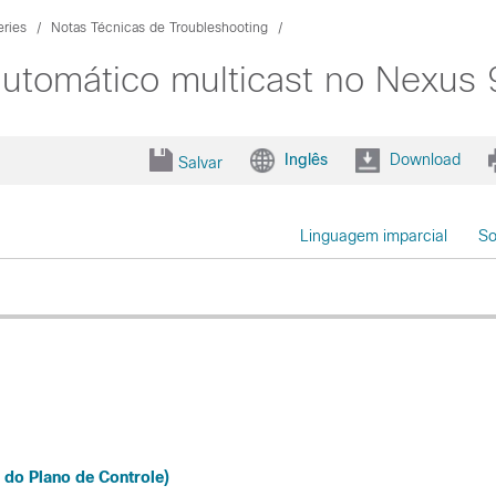
ries
Notas Técnicas de Troubleshooting
automático multicast no Nexu
Inglês
Download
Salvar
Linguagem imparcial
So
do Plano de Controle)