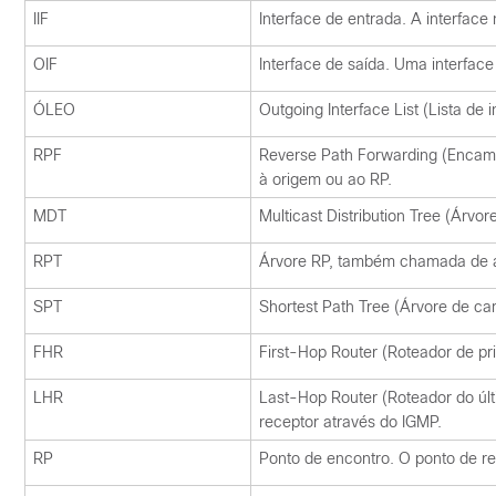
IIF
Interface de entrada. A interface
OIF
Interface de saída. Uma interfac
ÓLEO
Outgoing Interface List (Lista de
RPF
Reverse Path Forwarding (Encamin
à origem ou ao RP.
MDT
Multicast Distribution Tree (Árvor
RPT
Árvore RP, também chamada de ár
SPT
Shortest Path Tree (Árvore de c
FHR
First-Hop Router (Roteador de pr
LHR
Last-Hop Router (Roteador do últ
receptor através do IGMP.
RP
Ponto de encontro. O ponto de re