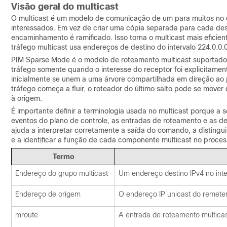
Visão geral do multicast
O multicast é um modelo de comunicação de um para muitos no qu
interessados. Em vez de criar uma cópia separada para cada des
encaminhamento é ramificado. Isso torna o multicast mais eficien
tráfego multicast usa endereços de destino do intervalo 224.0.0.
PIM Sparse Mode é o modelo de roteamento multicast suportado
tráfego somente quando o interesse do receptor foi explicitamen
inicialmente se unem a uma árvore compartilhada em direção ao 
tráfego começa a fluir, o roteador do último salto pode se move
à origem.
É importante definir a terminologia usada no multicast porque
eventos do plano de controle, as entradas de roteamento e as 
ajuda a interpretar corretamente a saída do comando, a disting
e a identificar a função de cada componente multicast no proc
Termo
Endereço do grupo multicast
Um endereço destino IPv4 no inter
Endereço de origem
O endereço IP unicast do remeten
mroute
A entrada de roteamento multica