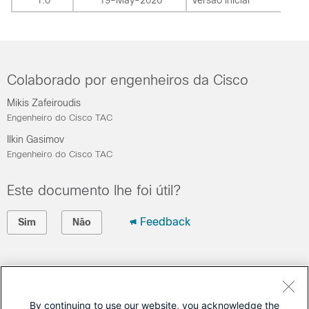
1.0
19-May-2026
Versão inicial
Colaborado por engenheiros da Cisco
Mikis Zafeiroudis
Engenheiro do Cisco TAC
Ilkin Gasimov
Engenheiro do Cisco TAC
Este documento lhe foi útil?
Feedback
Sim
Não
Contate a Cisco
Abrir um caso de suporte
By continuing to use our website, you acknowledge the