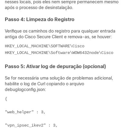
nesses locais, pois eles nem sempre permanecem mesmo
após o processo de desinstalação.
Passo 4: Limpeza do Registro
Verifique os caminhos do registro para qualquer entrada
antiga do Cisco Secure Client e remova-as, se houver:
HKEY_LOCAL_MACHINE\SOFTWARE\Cisco

HKEY_LOCAL_MACHINE\Software\WOW6432node\Cisco
Passo 5: Ativar log de depuração (opcional)
Se for necessária uma solução de problemas adicional,
habilite o log de Curl copiando o arquivo
debuglogconfig.json:
{

"web_helper" : 3,

"vpn_ipsec_ikev2" : 3,
