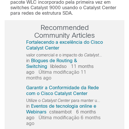
pacote WLC incorporado pela primeira vez em
switches Catalyst 9000 usando o Catalyst Center
para redes de estrutura SDA.
Recommended
Community Articles
Fortalecendo a excelência do Cisco
Catalyst Center
valor comercial e o impacto do
Catalyst
Center
para as 
in
Blogues de Routing &
Switching
libledso
11 months
ago
Última modificação 11
months ago
Garantir a Conformidade da Rede
com o Cisco Catalyst Center
Utilize o
Catalyst
Center
para manter uma infraestrutura consistente e segura, identificando facilmente os dispositivos de rede que não atendem aos seus padrões. Aproveite os recursos certos para remediar
in
Eventos de tecnologia online e
Webinars
csteambot
6 months
ago
Última modificação 6 months
ago