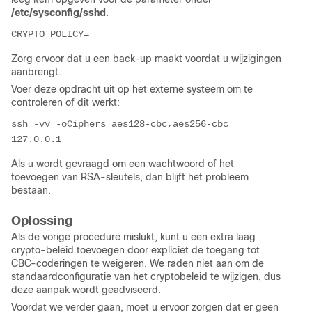
/etc/sysconfig/sshd
.
CRYPTO_POLICY=
Zorg ervoor dat u een back-up maakt voordat u wijzigingen
aanbrengt.
Voer deze opdracht uit op het externe systeem om te
controleren of dit werkt:
ssh -vv -oCiphers=aes128-cbc,aes256-cbc 
127.0.0.1
Als u wordt gevraagd om een wachtwoord of het
toevoegen van RSA-sleutels, dan blijft het probleem
bestaan.
Oplossing
Als de vorige procedure mislukt, kunt u een extra laag
crypto-beleid toevoegen door expliciet de toegang tot
CBC-coderingen te weigeren. We raden niet aan om de
standaardconfiguratie van het cryptobeleid te wijzigen, dus
deze aanpak wordt geadviseerd.
Voordat we verder gaan, moet u ervoor zorgen dat er geen