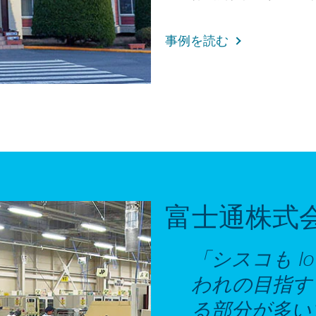
事例を読む
富士通株式
「
シスコも I
われの目指す 
る部分が多い