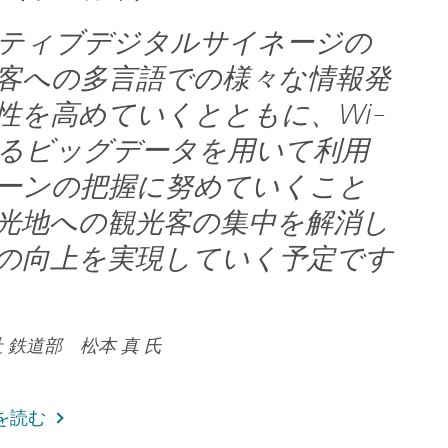
ティブデジタルサイネージの
客への多言語での様々な情報発
性を高めていくとともに、Wi-
られるビッグデータを用いて利用
ーンの把握に努めていくこと
光地への観光客の集中を解消し
の向上を実現していく予定です
 鉄道部 松本 真 氏
を読む