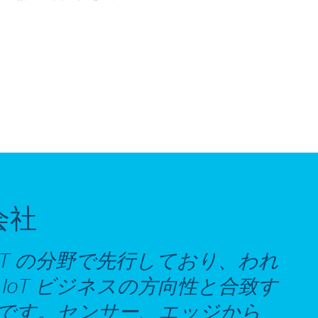
会社
oT の分野で先行しており、われ
IoT ビジネスの方向性と合致す
です。センサー、エッジから