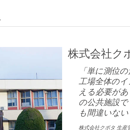
地
株式会社ク
「
単に測位の
工場全体のイ
える必要があ
の公共施設で
も間違いない
株式会社クボタ 生産