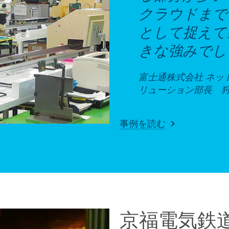
クラウドまで、
として捉えて
きな強みでし
富士通株式会社 ネット
リューション部長 狩
事例を読む
京福電気鉄