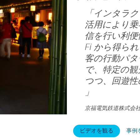
「
インタラク
活用により乗
信を行い利便
Fi から得
客の行動パタ
で、特定の観
つつ、回遊性
」
京福電気鉄道株式会社
ビデオを観る
事例