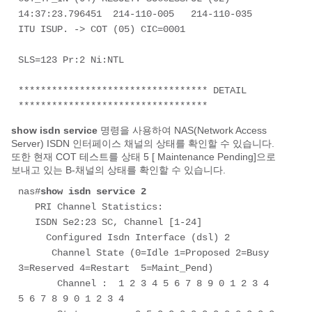
14:37:23.796451  214-110-005   214-110-035  
ITU ISUP. -> COT (05) CIC=0001 

SLS=123 Pr:2 Ni:NTL 

********************************** DETAIL 
**********************************
show isdn service
명령을 사용하여 NAS(Network Access
Server) ISDN 인터페이스 채널의 상태를 확인할 수 있습니다.
또한 현재 COT 테스트를
상태 5 [ Maintenance Pending]
으로
보내고 있는 B-채널의 상태를 확인할 수 있습니다.
nas#
show isdn service 2
   PRI Channel Statistics: 

   ISDN Se2:23 SC, Channel [1-24] 

     Configured Isdn Interface (dsl) 2 

      Channel State (0=Idle 1=Proposed 2=Busy 
3=Reserved 4=Restart  5=Maint_Pend) 

       Channel :  1 2 3 4 5 6 7 8 9 0 1 2 3 4 
5 6 7 8 9 0 1 2 3 4 
