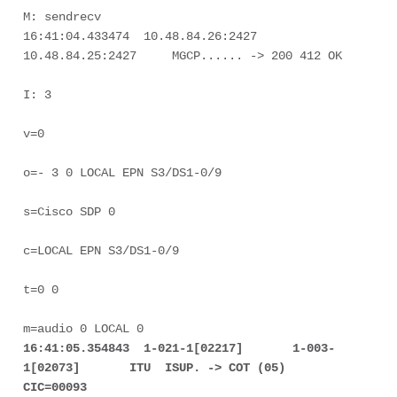
M: sendrecv 

16:41:04.433474  10.48.84.26:2427     
10.48.84.25:2427     MGCP...... -> 200 412 OK 

I: 3 

v=0  

o=- 3 0 LOCAL EPN S3/DS1-0/9  

s=Cisco SDP 0  

c=LOCAL EPN S3/DS1-0/9  

t=0 0  

16:41:05.354843  1-021-1[02217]       1-003-
1[02073]       ITU  ISUP. -> COT (05) 
CIC=00093  
