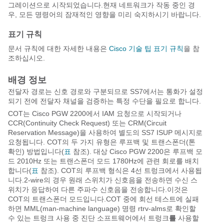
그레이션으로 시작되었습니다.현재 네트워크가 작동 중인 경
우, 모든 명령어의 잠재적인 영향을 미리 숙지하시기 바랍니다.
표기 규칙
문서 규칙에 대한 자세한 내용은
Cisco 기술 팁 표기 규칙
을 참
조하십시오.
배경 정보
전달자 경로는 신호 경로와 구분되므로 SS7에서는 통화가 설정
되기 전에 전달자 채널을 검증하는 특정 수단을 필요로 합니다.
COT는 Cisco PGW 2200에서 IAM 요청으로 시작되거나
CCR(Continuity Check Request) 또는 CRM(Circuit
Reservation Message)을 사용하여 별도의 SS7 ISUP 메시지로
요청됩니다. COT의 두 가지 유형은 루프백 및 트랜스폰더(톤
확인) 방법입니다(
표
참조). 대상 Cisco PGW 2200은 루프백 모
드 2010Hz 또는 트랜스폰더 모드 1780Hz에 관련 회로를 배치
합니다(
표
참조). COT의 루프백 형식은 4선 트렁크에서 사용됩
니다.2-wire의 경우 원래 스위치가 신호음을 전송하면 수신 스
위치가 응답하여 다른 주파수 신호음을 전송합니다.이것은
COT의 트랜스폰더 모드입니다.COT 중에 회선 테스트에 실패
하면 MML(man-machine language) 명령 rtrv-alms로 확인할
수 있는 트렁크 사용 중 진단 소프트웨어에서 트렁크
를
사용할