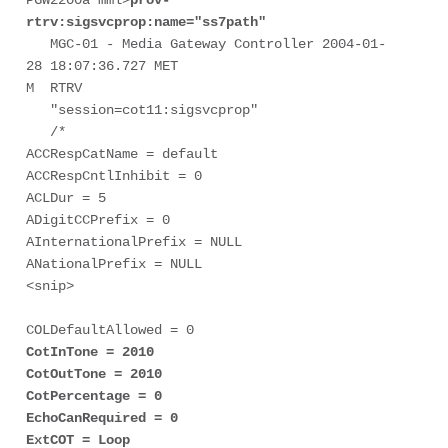
PGW2200a mml>
prov-
rtrv:sigsvcprop:name="ss7path"
   MGC-01 - Media Gateway Controller 2004-01-
28 18:07:36.727 MET 

M  RTRV 

   "session=cot11:sigsvcprop" 

   /* 

ACCRespCatName = default 

ACCRespCntlInhibit = 0 

ACLDur = 5 

ADigitCCPrefix = 0 

AInternationalPrefix = NULL 

ANationalPrefix = NULL 

<snip> 

CotInTone = 2010 

CotOutTone = 2010 

CotPercentage = 0 

EchoCanRequired = 0 

ExtCOT = Loop