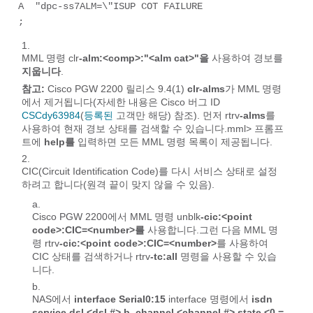
A  "dpc-ss7ALM=\"ISUP COT FAILURE 

; 
MML 명령 clr
-alm:<comp>:"<alm cat>"을
사용하여 경보를
지웁니다
.
참고:
Cisco PGW 2200 릴리스 9.4(1)
clr-alms
가 MML 명령
에서 제거됩니다(자세한 내용은 Cisco 버그 ID
CSCdy63984
(
등록된
고객만 해당) 참조). 먼저 rtrv
-alms
를
사용하여 현재 경보 상태를 검색할 수 있습니다.mml
>
프롬프
트에
help를
입력하면 모든 MML 명령 목록이 제공됩니다.
CIC(Circuit Identification Code)를 다시 서비스 상태로 설정
하려고 합니다(원격 끝이 맞지 않을 수 있음).
Cisco PGW 2200에서 MML 명령 unblk
-cic:<point
code>:CIC=<number>를
사용합니다.그런 다음 MML 명
령 rtrv
-cic:<point code>:CIC=<number>
를 사용하여
CIC 상태를 검색하거나 rtrv
-tc:all
명령을 사용할 수 있습
니다.
NAS에서
interface Serial0:15
interface 명령에서
isdn
service dsl <dsl #> b_channel <channel #> state <0 =