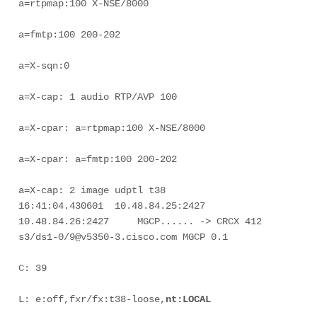
a=rtpmap:100 X-NSE/8000  

a=fmtp:100 200-202  

a=X-sqn:0  

a=X-cap: 1 audio RTP/AVP 100  

a=X-cpar: a=rtpmap:100 X-NSE/8000  

a=X-cpar: a=fmtp:100 200-202  

a=X-cap: 2 image udptl t38  

16:41:04.430601  10.48.84.25:2427     
10.48.84.26:2427     MGCP...... -> CRCX 412 
s3/ds1-0/9@v5350-3.cisco.com MGCP 0.1 

C: 39 

L: e:off,fxr/fx:t38-loose,
nt:LOCAL