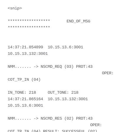
<snip> 

******************       END_OF_MSG              
****************** 

14:37:21.854899  10.15.13.6:3001  
10.15.13.132:3001    

NMM....... -> NSCMD_REQ (03) PROT:43 

                                        OPER: 
COT_TP_IN (04) 

IN_TONE: 218     OUT_TONE: 218 

14:37:21.865164  10.15.13.132:3001  
10.15.13.6:3001      

NMM....... -> NSCMD_RES (02) PROT:43 

                                   OPER: 
COT_TP_IN (04) RESULT: SUCCESSFUL (02) 
