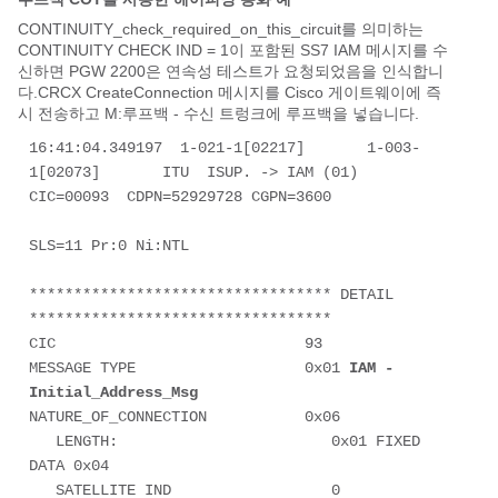
CONTINUITY_check_required_on_this_circuit
를
의미하는
CONTINUITY CHECK IND = 1이 포함된 SS
7 IAM 메시지를 수
신하면 PGW 2200은 연속성 테스트가 요청되었음을 인식합니
다.CRCX CreateConnection 메시지를 Cisco 게이트웨이에 즉
시 전송하고
M:
루프백
- 수신 트렁크에 루프백을 넣습니다.
16:41:04.349197  1-021-1[02217]       1-003-
1[02073]       ITU  ISUP. -> IAM (01) 
CIC=00093  CDPN=52929728 CGPN=3600

SLS=11 Pr:0 Ni:NTL  

********************************** DETAIL 
**********************************

CIC                            93

MESSAGE TYPE                   0x01 
IAM - 
Initial_Address_Msg
NATURE_OF_CONNECTION           0x06

   LENGTH:                        0x01 FIXED 
DATA 0x04 

   SATELLITE IND                  0 