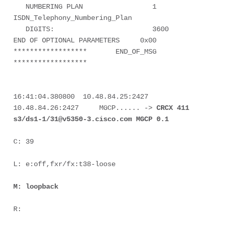
   NUMBERING PLAN                 1 
ISDN_Telephony_Numbering_Plan

   DIGITS:                        3600

END OF OPTIONAL PARAMETERS     0x00

******************       END_OF_MSG                       
******************

16:41:04.380800  10.48.84.25:2427     
10.48.84.26:2427     MGCP...... -> 
CRCX 411 
s3/ds1-1/31@v5350-3.cisco.com MGCP 0.1
C: 39 

L: e:off,fxr/fx:t38-loose 

M: loopback
R:   
