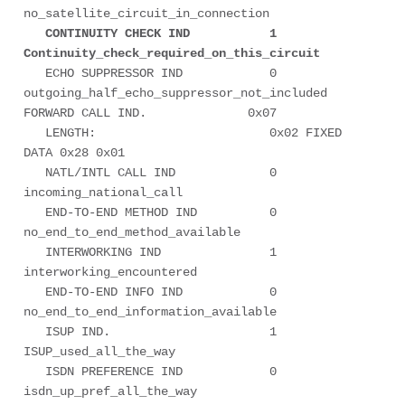
no_satellite_circuit_in_connection

CONTINUITY CHECK IND           1 
Continuity_check_required_on_this_circuit
   ECHO SUPPRESSOR IND            0 
outgoing_half_echo_suppressor_not_included

FORWARD CALL IND.              0x07

   LENGTH:                        0x02 FIXED 
DATA 0x28 0x01 

   NATL/INTL CALL IND             0 
incoming_national_call

   END-TO-END METHOD IND          0 
no_end_to_end_method_available

   INTERWORKING IND               1 
interworking_encountered

   END-TO-END INFO IND            0 
no_end_to_end_information_available

   ISUP IND.                      1 
ISUP_used_all_the_way

   ISDN PREFERENCE IND            0 
isdn_up_pref_all_the_way
