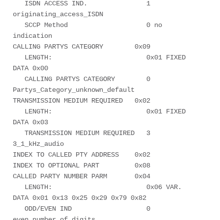
   ISDN ACCESS IND.               1 
originating_access_ISDN

   SCCP Method                    0 no 
indication

CALLING PARTYS CATEGORY        0x09

   LENGTH:                        0x01 FIXED 
DATA 0x00 

   CALLING PARTYS CATEGORY        0 
Partys_Category_unknown_default

TRANSMISSION MEDIUM REQUIRED   0x02

   LENGTH:                        0x01 FIXED 
DATA 0x03 

   TRANSMISSION MEDIUM REQUIRED   3 
3_1_kHz_audio

INDEX TO CALLED PTY ADDRESS    0x02

INDEX TO OPTIONAL PART         0x08

CALLED PARTY NUMBER PARM       0x04

   LENGTH:                        0x06 VAR.  
DATA 0x01 0x13 0x25 0x29 0x79 0x82 

   ODD/EVEN IND                   0 
even_number_of_digits
