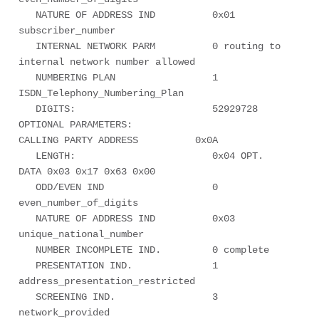
   NATURE OF ADDRESS IND          0x01 
subscriber_number

   INTERNAL NETWORK PARM          0 routing to 
internal network number allowed

   NUMBERING PLAN                 1 
ISDN_Telephony_Numbering_Plan

   DIGITS:                        52929728

OPTIONAL PARAMETERS:

CALLING PARTY ADDRESS          0x0A

   LENGTH:                        0x04 OPT.  
DATA 0x03 0x17 0x63 0x00 

   ODD/EVEN IND                   0 
even_number_of_digits

   NATURE OF ADDRESS IND          0x03 
unique_national_number

   NUMBER INCOMPLETE IND.         0 complete

   PRESENTATION IND.              1 
address_presentation_restricted

   SCREENING IND.                 3 
network_provided
