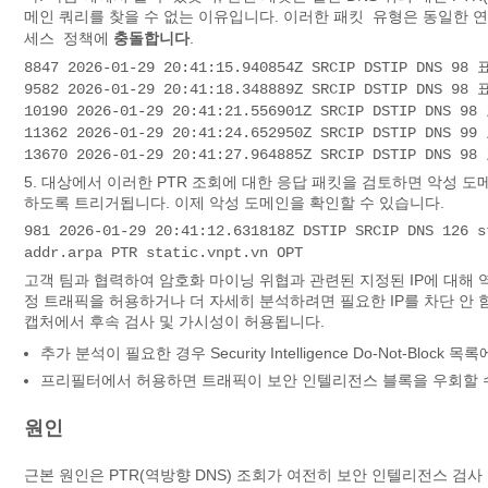
메인 쿼리를 찾을 수 없는 이유입니다. 이러한
동일한 연
패킷 유형은
에
충돌합니다
.
세스 정책
8847 2026-01-29 20:41:15.940854Z SRCIP DSTIP DNS 98
9582 2026-01-29 20:41:18.348889Z SRCIP DSTIP DNS 98
10190 2026-01-29 20:41:21.556901Z SRCIP DSTIP DNS 9
11362 2026-01-29 20:41:24.652950Z SRCIP DSTIP DNS 9
13670 2026-01-29 20:41:27.964885Z SRCIP DSTIP DNS 9
5. 대상에서 이러한 PTR 조회에 대한 응답 패킷을 검토하면 악성 
하도록 트리거됩니다. 이제 악성 도메인을 확인할 수 있습니다.
981 2026-01-29 20:41:12.631818Z DSTIP SRCIP DNS 126
addr.arpa PTR static.vnpt.vn OPT
고객 팀과 협력하여 암호화 마이닝 위협과 관련된 지정된 IP에 대해 
정 트래픽을 허용하거나 더 자세히 분석하려면 필요한 IP를 차단 안
캡처에서 후속 검사 및 가시성이 허용됩니다.
추가 분석이 필요한 경우 Security Intelligence Do-Not-Block 
프리필터에서 허용하면 트래픽이 보안 인텔리전스 블록을 우회할 
원인
근본 원인은 PTR(역방향 DNS) 조회가 여전히 보안 인텔리전스 검사