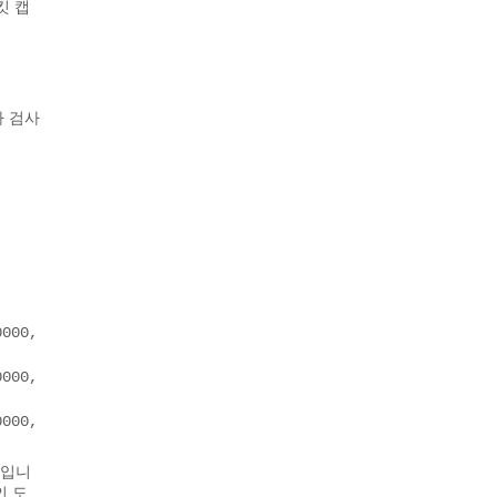
킷 캡
가 검사
000, 
000, 
000, 
법입니
인 도