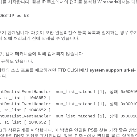
처를 시작합니다. 원본 IP 주소에서의 캡처를 분석한 Wireshark에서는 패
DESTIP eq 53
 초기 단계입니다. 패킷이 보안 인텔리전스 블록 목록과 일치하는 경우 추
)에 의해 처리되기 전에 삭제될 수 있습니다.
킷 캡처 메커니즘에 의해 캡처되지 않습니다.
 규칙도 있습니다.
패킷의 소스 포트를 메모하려면 FTD CLISH에서
system support url-si-
니다.
htDnsListEventHandler: num_list_matched [1], 상태 0x00010
, si_list [ 1048652 ]
htDnsListEventHandler: num_list_matched [1], 상태 0x00010
, si_list [ 1048652 ]
htDnsListEventHandler: num_list_matched [1], 상태 0x00010
, si_list [ 1048652 ]
로그와 상관관계를 파악합니다. 이 방법은 연결된 PS를 찾는 가장 좋은 방
R(역방향 DNS) 조회로 표시됩니다. 원본 IP 주소에서 캡처를 볼 때 악의적