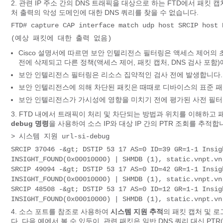
2. 관련 IP 주소 간의 DNS 트래픽을 대상으로 하는 FTD에서 패킷 캡
처 출력의 악성 도메인에 대한 DNS 쿼리를 찾을 수 없습니다.
FTD# capture CAP interface match udp host SRCIP host 
(예상 패킷에 대한 출력 없음)
Cisco 설명서에 따르면 보안 인텔리전스 필터링은 액세스 제어의
전에 삭제되고 다른 정책(액세스 제어, 패킷 캡처, DNS 검사 포함
보안 인텔리전스 필터링은 리소스 집약적인 검사 전에 발생합니다.
보안 인텔리전스에 의해 차단된 패킷은 때때로 디바이스의 표준 패
보안 인텔리전스가 가시성에 영향을 미치기 전에 평가된 사전 필터
3. FTD 내에서 트래픽이 처리 및 차단되는 방법과 위치를 이해하고 
debug 명령
을 사용하여 소스 IP와 대상 IP 간의 PTR 조회를 추적합
> 시스템 지원 url-si-debug
SRCIP 37046 -&gt; DSTIP 53 17 AS=0 ID=39 GR=1-1 Insig
INSIGHT_FOUND(0x00010000) | SHMDB (1), static.vnpt.vn
SRCIP 49094 -&gt; DSTIP 53 17 AS=0 ID=42 GR=1-1 Insig
INSIGHT_FOUND(0x00010000) | SHMDB (1), static.vnpt.vn
SRCIP 48508 -&gt; DSTIP 53 17 AS=0 ID=12 GR=1-1 Insig
INSIGHT_FOUND(0x00010000) | SHMDB (1), static.vnpt.vn
4. 소스 포트를 참조로 사용하여
시스템 지원 추적
의 패킷 캡처 및 
다. 다음 예에서 볼 수 있듯이, 관련 패킷은 일반 DNS 쿼리 대신 PT