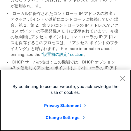
異なるサブネットで行われ、IP アドレスと UDP パケット
が使用されます。
ローカルに保存されたコントローラ IP アドレスの検出：
アクセス ポイントが以前にコントローラに接続していた場
合、第 1、第 2、第 3 のコントローラの IP アドレスがアク
セス ポイントの不揮発性メモリに保存されています。今後
の展開用にアクセス ポイントにコントローラの IP アドレ
スを保存するこのプロセスは、「
アクセス ポイントのプラ
イミング」と呼ばれます。
For more information about
priming, see the
“設置前の設定” section
。
DHCP サーバの検出：この機能では、
DHCP オプション
43 を使用してアクセス ポイントにコントローラの IP アド
レスを割り当てます。Cisco スイッチでは、通常この機能
に使用される DHCP サーバ オプションをサポートしてい
ます。DHCP オプション 43 の詳細については、
“DHCP オ
By continuing to use our website, you acknowledge the
プション 43 の設定” section
を参照してください。
use of cookies.
DNS の検出：アクセス ポイントでは、
ドメイン ネーム
サーバ（DNS）を介してコントローラを検出できます。ア
Privacy Statement
クセス ポイントでこれを実行するには、CISCO-CAPWAP-
CONTROLLER.localdomain への応答としてコントローラ
Change Settings
の IP アドレスを返すよう、DNS を設定する必要がありま
す。ここで、localdomain はアクセス ポイント ドメイン名