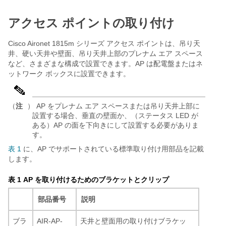
アクセス ポイントの取り付け
Cisco Aironet 1815m シリーズ アクセス ポイントは、吊り天
井、硬い天井や壁面、吊り天井上部のプレナム エア スペース
など、さまざまな構成で設置できます。AP は配電盤またはネ
ットワーク ボックスに設置できます。
（
注
） AP をプレナム エア スペースまたは吊り天井上部に
設置する場合、垂直の壁面か、（ステータス LED が
ある）AP の面を下向きにして設置する必要がありま
す。
表 1
に、AP でサポートされている標準取り付け用部品を記載
します。
表 1
AP を取り付けるためのブラケットとクリップ
部品番号
説明
ブラ
AIR-AP-
天井と壁面用の取り付けブラケッ