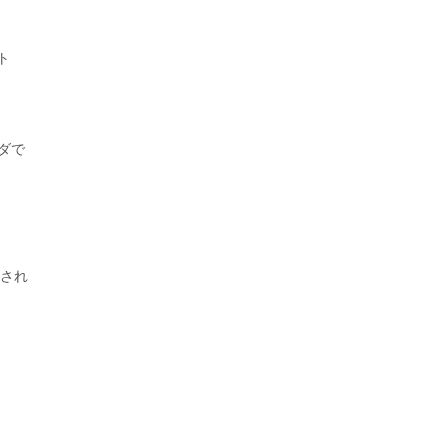
ント
ダで
され