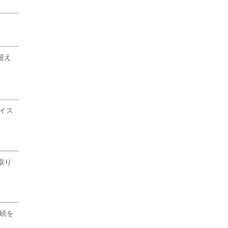
超え
イス
取り
接続を