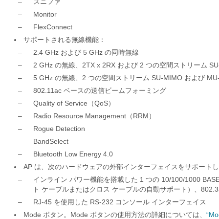
–
スニファ
–
Monitor
–
FlexConnect
サポートされる無線機能：
–
2.4 GHz および 5 GHz の同時無線
–
2 GHz の無線、2TX x 2RX および 2 つの空間ストリーム SU
–
5 GHz の無線、2 つの空間ストリーム SU-MIMO および MU-MIM
–
802.11ac ベースの送信ビームフォーミング
–
Quality of Service（QoS）
–
Radio Resource Management（RRM）
–
Rogue Detection
–
BandSelect
–
Bluetooth Low Energy 4.0
AP は、次のハードウェアの外部インターフェイスをサポート
–
インライン パワー機能を搭載した 1 つの 10/100/1000 
ト ケーブルまたはクロス ケーブルの自動サポート）、802.3af/
–
RJ-45 を使用した RS-232 コンソール インターフェイス
Mode ボタン。Mode ボタンの使用方法の詳細については、
“M