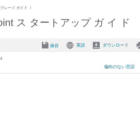
グレード ガイド
ess Point ス タートアップ ガ イ ド
英語
ダウンロード
保存
4
偏向のない言語