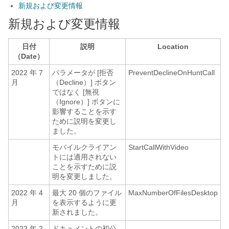
新規および変更情報
新規および変更情報
日付
説明
Location
（Date）
2022 年 7
パラメータが [拒否
PreventDeclineOnHuntCall
月
（Decline）] ボタン
ではなく [無視
（Ignore）] ボタンに
影響することを示す
ために説明を変更し
ました。
モバイルクライアン
StartCallWithVideo
トには適用されない
ことを示すために説
明を変更しました。
2022 年 4
最大 20 個のファイル
MaxNumberOfFilesDesktop
月
を表示するように更
新されました。
2022 年 2
ドキュメントの初公