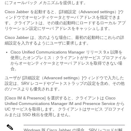
にフォールバック メカニズムを提供します。
Cisco Jabber を起動すると、[詳細設定（Advanced settings）]
ウ
ィンドウでオーセンティケータとサーバ アドレスを指定できま
す。 クライアントは、その後の起動時にロードするローカル アプ
リケーション設定にサーバ アドレスをキャッシュします。
Cisco Jabber は、次のような場合に、最初の起動時にこれらの詳
細設定を入力するようにユーザに要求します。
Cisco Unified Communications Manager リリース 9.x 以降を
使用したオンプレミス：クライアントがサービス プロファイル
からオーセンティケータとサーバ アドレスを取得できない場
合。
ユーザが [詳細設定（Advanced settings）]
ウィンドウで入力した
設定は、SRV レコードやブートストラップの設定を含め、その他
のソースよりも優先されます。
[Cisco IM & Presence]
を選択すると、クライアントは Cisco
Unified Communications Manager IM and Presence Service から
UC サービスを取得します。 クライアントはサービス プロファイ
ルまたは SSO 検出を使用しません。
Windows 版 Cisco Jabber の場合、SRV レコードが解