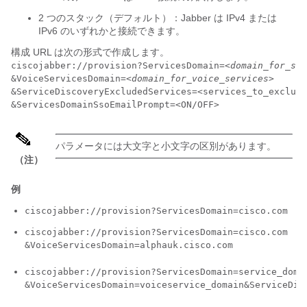
2 つのスタック（デフォルト）：Jabber は IPv4 または
IPv6 のいずれかと接続できます。
構成 URL は次の形式で作成します。
ciscojabber://provision?ServicesDomain=
<domain_for_ser
&VoiceServicesDomain=
<domain_for_voice_services>
&ServiceDiscoveryExcludedServices=<services_to_exclude
&ServicesDomainSsoEmailPrompt=<ON/OFF>
パラメータには大文字と小文字の区別があります。
（注）
例
ciscojabber://provision?ServicesDomain=cisco.com
ciscojabber://provision?ServicesDomain=cisco.com

&VoiceServicesDomain=alphauk.cisco.com
ciscojabber://provision?ServicesDomain=service_domai
&VoiceServicesDomain=voiceservice_domain&ServiceDis