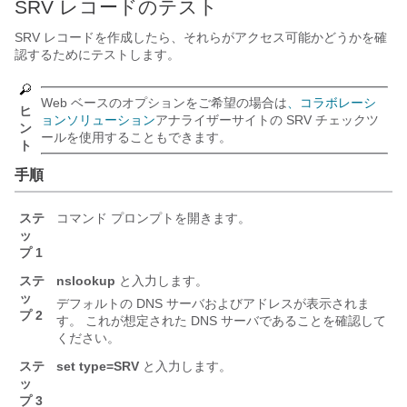
SRV レコードのテスト
SRV レコードを作成したら、それらがアクセス可能かどうかを確
認するためにテストします。
Web ベースのオプションをご希望の場合は
、コラボレーシ
ヒ
ョンソリューション
アナライザーサイトの SRV チェックツ
ン
ールを使用することもできます。
ト
手順
ステ
コマンド プロンプトを開きます。
ッ
プ 1
ステ
nslookup
と入力します。
ッ
デフォルトの DNS サーバおよびアドレスが表示されま
プ 2
す。 これが想定された DNS サーバであることを確認して
ください。
ステ
set type=SRV
と入力します。
ッ
プ 3