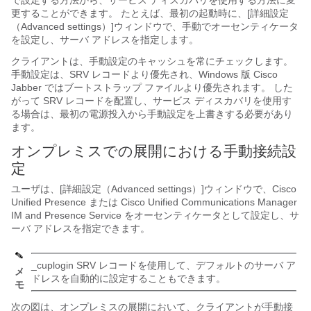
で設定する方法から、サービス ディスカバリを使用する方法に変
更することができます。 たとえば、最初の起動時に、[詳細設定
（Advanced settings）]
ウィンドウで、手動でオーセンティケータ
を設定し、サーバ アドレスを指定します。
クライアントは、手動設定のキャッシュを常にチェックします。
手動設定は、SRV レコードより優先され、Windows 版 Cisco
Jabber ではブートストラップ ファイルより優先されます。 した
がって SRV レコードを配置し、サービス ディスカバリを使用す
る場合は、最初の電源投入から手動設定を上書きする必要があり
ます。
オンプレミスでの展開における手動接続設
定
ユーザは、[詳細設定（Advanced settings）]
ウィンドウで、Cisco
Unified Presence または Cisco Unified Communications Manager
IM and Presence Service をオーセンティケータとして設定し、サ
ーバ アドレスを指定できます。
_cuplogin
SRV レコードを使用して、デフォルトのサーバ ア
メ
ドレスを自動的に設定することもできます。
モ
次の図は、オンプレミスの展開において、クライアントが手動接