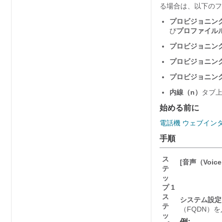
る場合は、以下のフ
プロビジョニン
び
プロファイルル
プロビジョニン
プロビジョニン
プロビジョニン
内線（n）
タブ
始める前に
電話機 ウェブイン
手順
ス
[音声（Voice
テ
ッ
プ 1
ス
システム設定
テ
（FQDN）
ッ
例: