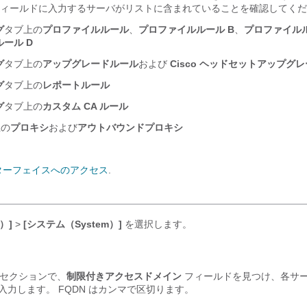
ィールドに入力するサーバがリストに含まれていることを確認してくだ
グ
タブ上の
プロファイルルール
、
プロファイルルール B
、
プロファイルル
ール D
グ
タブ上の
アップグレードルール
および
Cisco ヘッドセットアップグ
グ
タブ上の
レポートルール
グ
タブ上の
カスタム CA ルール
上の
プロキシ
および
アウトバウンドプロキシ
ターフェイスへのアクセス
.
）]
>
[システム（System）]
を選択します。
セクションで、
制限付きアクセスドメイン
フィールドを見つけ、各サ
を入力します。 FQDN はカンマで区切ります。