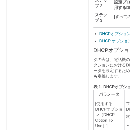
ステッ
設定プ
プ 2
用するD
ステッ
[すべての
プ 3
DHCPオプショ
DHCP オプシ
DHCPオプシ
次の表は、電話機の
クションにおけるD
ータを設定するために
も定義します。
表 1.
DHCPオプシ
パラメータ
[使用する
フ
DHCPオプショ
D
ン（DHCP
次
Option To
Use）]