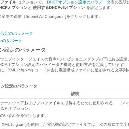
ロファイル
セクションで、
DHCPオプション設定のパラメータ
表の説明
HCPオプション
と
使用するDHCPv6オプション
を設定します。
変更の送信（Submit All Changes）]
をクリックします。
ン設定のパラメータ
ョンのサポート
ョン設定のパラメータ
ウェブインターフェイスの音声>プロビジョニングタブの下にある設定
HCPオプション設定のパラメータの機能と使用方法を定義しています。
、XML (cfg.xml) コードを含む電話構成ファイルに追加される文字
ョン設定のパラメータ
説明
ァームウェアおよびプロファイルを取得するために使用される、コンマ
HCP オプション。
のいずれかを実行します。
XML (cfg.xml)を使用した電話機の設定ファイルでは、次の形式で文