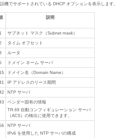
話機でサポートされている DHCP オプションを表示します。
規
説明
1
サブネット マスク（Subnet mask）
2
タイム オフセット
3
ルータ
6
ドメイン ネーム サーバ
15
ドメイン名（Domain Name）
41
IP アドレスのリース期間
42
NTP サーバ
43
ベンダー固有の情報
TR.69 自動コンフィギュレーション サーバ
（ACS）の検出に使用できます。
56
NTP サーバ
IPv6 を使用した NTP サーバの構成