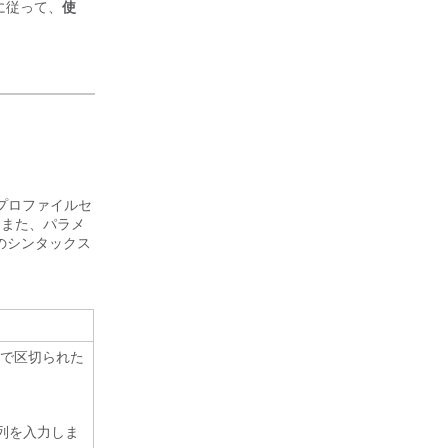
に従って、
使
プロファイルセ
 また、パラメ
列のシンタックス
で区切られた
字列を入力しま