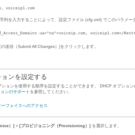
m, voiceip1.com
字列を入力することによって、設定ファイル (cfg.xml) でこのパラメ
d_Access_Domains ua="na">voiceip.com, voiceip1.com</Rest
信（Submit All Changes）]
をクリックします。
プションを設定する
 オプションを使用する順序を設定することができます。 DHCP オプショ
プションのサポート
を参照してください。
ターフェイスへのアクセス
.
oice）]
>
[プロビジョニング（Provisioning）]
を選択します。