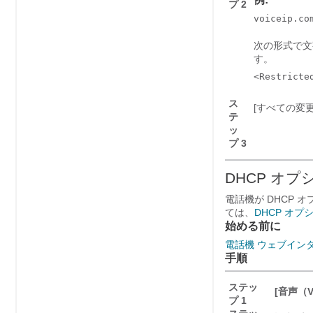
プ 2
voiceip.co
次の形式で文
す。
<Restricte
ス
[すべての変更の送
テ
ッ
プ 3
DHCP オ
電話機が DHCP
ては、
DHCP オ
始める前に
電話機 ウェブイン
手順
ステッ
[音声（V
プ 1