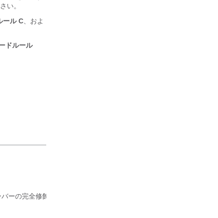
さい。
ール C
、およ
レードルール
ーバーの完全修飾ドメイン名