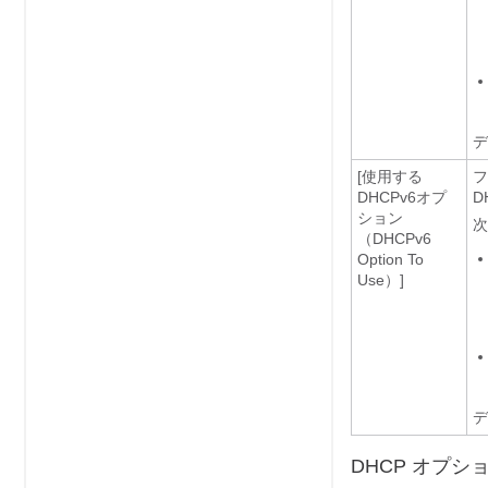
デ
[使用する
フ
DHCPv6オプ
D
ション
次
（DHCPv6
Option To
Use）]
デ
DHCP オプシ