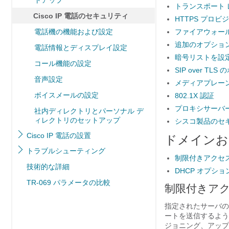
トアップ
トランスポート 
Cisco IP 電話のセキュリティ
HTTPS プロビ
電話機の機能および設定
ファイアウォー
追加のオプショ
電話情報とディスプレイ設定
暗号リストを設
コール機能の設定
SIP over T
音声設定
メディアプレー
ボイスメールの設定
802.1X 認証
プロキシサーバ
社内ディレクトリとパーソナル デ
ィレクトリのセットアップ
シスコ製品のセ
Cisco IP 電話の設置
ドメインお
トラブルシューティング
制限付きアクセ
技術的な詳細
DHCP オプシ
TR-069 パラメータの比較
制限付きアク
指定されたサーバの
ートを送信するよう
ジョニング、アップ