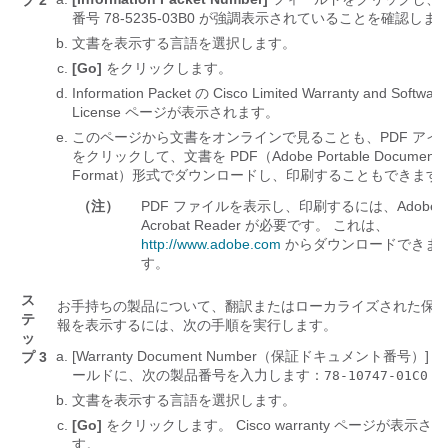
プ 2
番号 78-5235-03B0 が強調表示されていることを確認しま
文書を表示する言語を選択します。
[Go]
をクリックします。
Information Packet の Cisco Limited Warranty and Software
License ページが表示されます。
このページから文書をオンラインで見ることも、PDF
アイ
をクリックして、文書を PDF（Adobe Portable Document
Format）形式でダウンロードし、印刷することもできます
（注）
PDF ファイルを表示し、印刷するには、Adobe
Acrobat Reader が必要です。 これは、
http://www.adobe.com
からダウンロードできま
す。
ス
お手持ちの製品について、翻訳またはローカライズされた保
テ
報を表示するには、次の手順を実行します。
ッ
[Warranty Document Number（保証ドキュメント番号）] 
プ 3
ールドに、次の製品番号を入力します：
78-10747-01C0
文書を表示する言語を選択します。
[Go]
をクリックします。 Cisco warranty ページが表示さ
す。