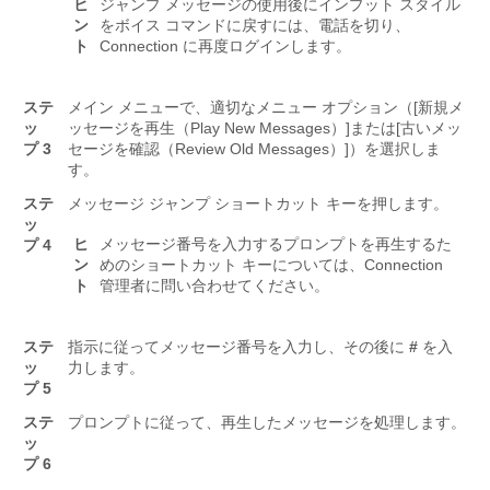
ヒ
ジャンプ メッセージの使用後にインプット スタイル
ン
をボイス コマンドに戻すには、電話を切り、
ト
Connection に再度ログインします。
ステ
メイン メニューで、適切なメニュー オプション（[新規メ
ッ
ッセージを再生（Play New Messages）]
または
[古いメッ
プ 3
セージを確認（Review Old Messages）]）を選択しま
す。
ステ
メッセージ ジャンプ ショートカット キーを押します。
ッ
ヒ
メッセージ番号を入力するプロンプトを再生するた
プ 4
ン
めのショートカット キーについては、Connection
ト
管理者に問い合わせてください。
ステ
指示に従ってメッセージ番号を入力し、その後に
#
を入
ッ
力します。
プ 5
ステ
プロンプトに従って、再生したメッセージを処理します。
ッ
プ 6