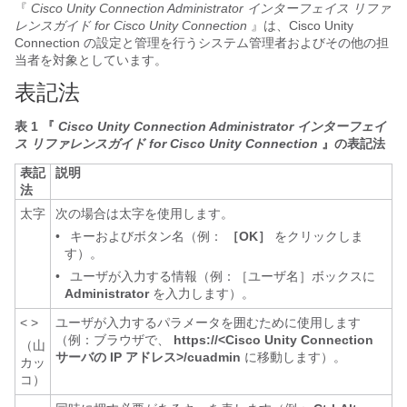
『
Cisco Unity Connection Administrator インターフェイス リファ
レンスガイド for Cisco Unity Connection
』は、Cisco Unity
Connection の設定と管理を行うシステム管理者およびその他の担
当者を対象としています。
表記法
表 1 『
Cisco Unity Connection Administrator インターフェイ
ス リファレンスガイド for Cisco Unity Connection
』の表記法
表記
説明
法
太字
次の場合は太字を使用します。
•
キーおよびボタン名（例：
［OK］
をクリックしま
す）。
•
ユーザが入力する情報（例：［ユーザ名］ボックスに
Administrator
を入力します）。
< >
ユーザが入力するパラメータを囲むために使用します
（例：ブラウザで、
https://<Cisco Unity Connection
（山
サーバの IP アドレス>/cuadmin
に移動します）。
カッ
コ）