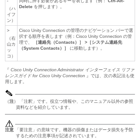
-
同時に押す必要があるキーを表します（例：
Ctrl-Alt-
Delete
を押します）。
（ハ
イフ
ン）
>
Cisco Unity Connection の管理のナビゲーション バーで選
択する順序を表します（例：Cisco Unity Connection の管
（右
理で、
［連絡先（Contacts）］ >［システム連絡先
山カ
（System Contacts）］
に移動します）。
ッ
コ）
『
Cisco Unity Connection Administrator インターフェイス リファ
レンスガイド for Cisco Unity Connection
』では、次の表記法も使
用します。
（
注
） 「注釈」です。役立つ情報や、このマニュアル以外の参照
資料などを紹介しています。
注意
「要注意」の意味です。機器の損傷またはデータ損失を予防
するための注意事項が記述されています。