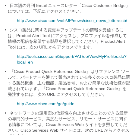
•
日本語の月刊 Email ニュースレター「Cisco Customer Bridge」
については、下記にアクセスください。
http://www.cisco.com/web/JP/news/cisco_news_letter/ccb/
•
シスコ製品に関する変更やアップデートの情報を受信するに
は、Product Alert Tool にアクセスし、プロファイルを作成して
情報の配信を希望する製品を選択してください。Product Alert
Tool には、次の URL からアクセスできます。
http://tools.cisco.com/Support/PAT/do/ViewMyProfiles.do?
local=en
•
『Cisco Product Quick Reference Guide』はリファレンス ツー
ルで、パートナーを通じて販売されている多くのシスコ製品に関
する製品概要、主な機能、製品番号、および簡単な技術仕様が記
載されています。『Cisco Product Quick Reference Guide』を
発注するには、次の URL にアクセスしてください。
http://www.cisco.com/go/guide
•
ネットワークの運用面の信頼性を向上させることのできる最新
の専門的サービス、高度なサービス、リモート サービスに関す
る情報については、Cisco Services Web サイトを参照してくだ
さい。Cisco Services Web サイトには、次の URL からアクセス