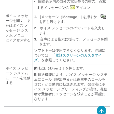
•
回線表示内の自分の電話番号の横の、点滅
するメッセージ受信
アイコン
ボイス メッセ
1.
[メッセージ（Message）]
を押すか、
ージを聞く、ま
を押し続けます。
たはボイス メ
2.
ボイス メッセージのパスワードを入力し
ッセージ シス
ます。
テム メニュー
3.
音声による指示に従って、メッセージを聞
にアクセスする
きます。
ソフトキーは使用できなくなります。詳細に
ついては、
「電話スクリーンのカスタマイ
ズ」
を参照してください。
ボイス メッセ
[即転送（iDivert）]
を押します。
ージ システム
即転送機能により、ボイス メッセージ システ
にコールを送信
ムにコール（呼出中または保留中のコールを
する
含む）が自動的に転送されます。発信者にボ
イス メッセージ グリーティングが流れ、発信
者が受信者にメッセージを残すことが可能に
なります。