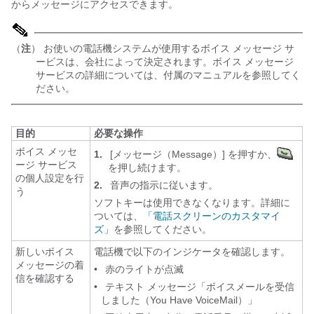
からメッセージにアクセスできます。
（
注
） お使いの電話機システムが使用するボイス メッセージ サ
ービスは、会社によって決定されます。ボイス メッセージ
サービスの詳細については、付属のマニュアルを参照してく
ださい。
目的
必要な操作
ボイス メッセ
1.
[メッセージ（Message）]
を押すか、
ージ サービス
を押し続けます。
の個人設定を行
2.
音声の指示に従います。
う
ソフトキーは使用できなくなります。詳細に
ついては、
「電話スクリーンのカスタマイ
ズ」
を参照してください。
新しいボイス
電話機で以下のインジケータを確認します。
メッセージの着
•
赤のライトが点滅
信を確認する
•
テキスト メッセージ「ボイスメールを受信
しました（You Have VoiceMail）」