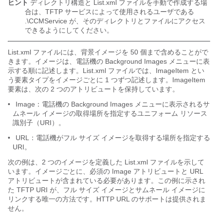
ヒント
ディレクトリ構造と List.xml ファイルを手動で作成する場
合は、TFTP サービスによって使用されるユーザである
.\CCMService が、そのディレクトリとファイルにアクセス
できるようにしてください。
List.xml ファイルには、背景イメージを 50 個まで含めることがで
きます。イメージは、電話機の Background Images メニューに表
示する順に記述します。List.xml ファイルでは、ImageItem とい
う要素タイプをイメージごとに 1 つずつ記述します。ImageItem
要素は、次の 2 つのアトリビュートを保持しています。
•
Image：電話機の Background Images メニューに表示されるサ
ムネール イメージの取得場所を指定するユニフォーム リソース
識別子（URI）。
•
URL：電話機がフル サイズ イメージを取得する場所を指定する
URI。
次の例は、2 つのイメージを定義した List.xml ファイルを示して
います。イメージごとに、必須の Image アトリビュートと URL
アトリビュートが含まれている必要があります。この例に示され
た TFTP URI が、フル サイズ イメージとサムネール イメージに
リンクする唯一の方法です。HTTP URL のサポートは提供されま
せん。