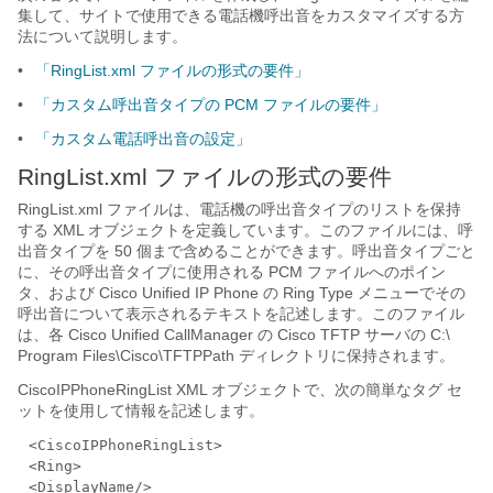
集して、サイトで使用できる電話機呼出音をカスタマイズする方
法について説明します。
•
「RingList.xml ファイルの形式の要件」
•
「カスタム呼出音タイプの PCM ファイルの要件」
•
「カスタム電話呼出音の設定」
RingList.xml ファイルの形式の要件
RingList.xml ファイルは、電話機の呼出音タイプのリストを保持
する XML オブジェクトを定義しています。このファイルには、呼
出音タイプを 50 個まで含めることができます。呼出音タイプごと
に、その呼出音タイプに使用される PCM ファイルへのポイン
タ、および Cisco Unified IP Phone の Ring Type メニューでその
呼出音について表示されるテキストを記述します。このファイル
は、各 Cisco Unified CallManager の Cisco TFTP サーバの C:\
Program Files\Cisco\TFTPPath ディレクトリに保持されます。
CiscoIPPhoneRingList XML オブジェクトで、次の簡単なタグ セ
ットを使用して情報を記述します。
<CiscoIPPhoneRingList>
<Ring>
<DisplayName/>