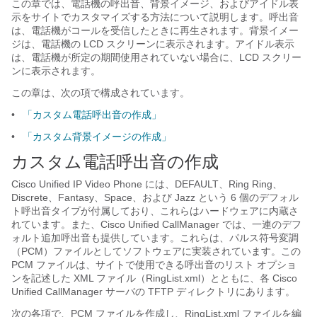
この章では、電話機の呼出音、背景イメージ、およびアイドル表
示をサイトでカスタマイズする方法について説明します。呼出音
は、電話機がコールを受信したときに再生されます。背景イメー
ジは、電話機の LCD スクリーンに表示されます。アイドル表示
は、電話機が所定の期間使用されていない場合に、LCD スクリー
ンに表示されます。
この章は、次の項で構成されています。
•
「カスタム電話呼出音の作成」
•
「カスタム背景イメージの作成」
カスタム電話呼出音の作成
Cisco Unified IP Video Phone には、DEFAULT、Ring Ring、
Discrete、Fantasy、Space、および Jazz という 6 個のデフォル
ト呼出音タイプが付属しており、これらはハードウェアに内蔵さ
れています。また、Cisco Unified CallManager では、一連のデフ
ォルト追加呼出音も提供しています。これらは、パルス符号変調
（PCM）ファイルとしてソフトウェアに実装されています。この
PCM ファイルは、サイトで使用できる呼出音のリスト オプショ
ンを記述した XML ファイル（RingList.xml）とともに、各 Cisco
Unified CallManager サーバの TFTP ディレクトリにあります。
次の各項で、PCM ファイルを作成し、RingList.xml ファイルを編