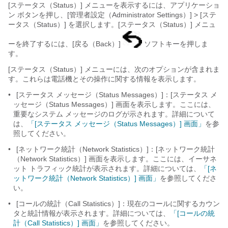
[ステータス（Status）] メニューを表示するには、アプリケーショ
ン
ボタンを押し、[管理者設定（Administrator Settings）]
> [ステ
ータス（Status）] を選択します。[ステータス（Status）] メニュ
ーを終了するには、[戻る（Back）]
ソフトキーを押しま
す。
[ステータス（Status）] メニューには、次のオプションが含まれま
す。これらは電話機とその操作に関する情報を表示します。
•
[ステータス メッセージ（Status Messages）]：[ステータス メ
ッセージ（Status Messages）] 画面を表示します。ここには、
重要なシステム メッセージのログが示されます。詳細について
は、
「[ステータス メッセージ（Status Messages）] 画面」
を参
照してください。
•
[ネットワーク統計（Network Statistics）]：[ネットワーク統計
（Network Statistics）] 画面を表示します。ここには、イーサネ
ット トラフィック統計が表示されます。詳細については、
「[ネ
ットワーク統計（Network Statistics）] 画面」
を参照してくださ
い。
•
[コールの統計（Call Statistics）]：現在のコールに関するカウン
タと統計情報が表示されます。詳細については、
「[コールの統
計（Call Statistics）] 画面」
を参照してください。