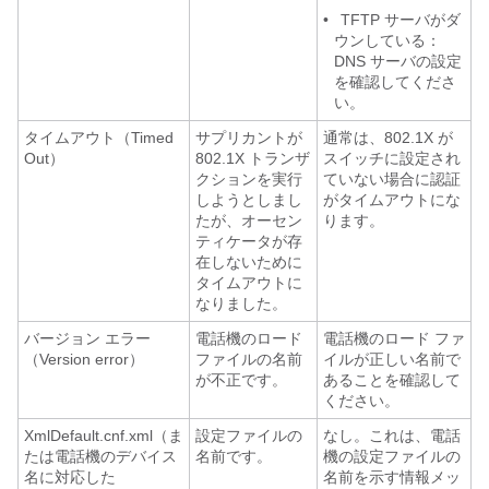
•
TFTP サーバがダ
ウンしている：
DNS サーバの設定
を確認してくださ
い。
タイムアウト（Timed
サプリカントが
通常は、802.1X が
Out）
802.1X トランザ
スイッチに設定され
クションを実行
ていない場合に認証
しようとしまし
がタイムアウトにな
たが、オーセン
ります。
ティケータが存
在しないために
タイムアウトに
なりました。
バージョン エラー
電話機のロード
電話機のロード ファ
（Version error）
ファイルの名前
イルが正しい名前で
が不正です。
あることを確認して
ください。
XmlDefault.cnf.xml（ま
設定ファイルの
なし。これは、電話
たは電話機のデバイス
名前です。
機の設定ファイルの
名に対応した
名前を示す情報メッ