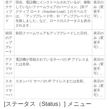
非ア
現在、電話機にインストールされているが、稼動
表示の
クテ
していないファームウェアのバージョン。[非ア
み（変
ィブ
クティブ ロード（Inactive Load）] のラベルで
更不
ロー
は、「アップグレード中」や「アップグレードに
可）。
ド
失敗しました」など、ロードのステータスも表示
されます。
前回
前回ファームウェアをアップグレードした日付。
表示の
のア
み（変
ップ
更不
グレ
可）。
ード
アク
電話機が登録されているサーバの IP アドレスま
表示の
ティ
たは名前。
み（変
ブサ
更不
ーバ
可）。
スタ
スタンバイ サーバの IP アドレスまたは名前。
表示の
ンバ
み（変
イサ
更不
ーバ
可）。
[ステータス（Status）] メニュー