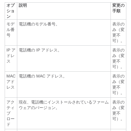
オプ
説明
変更の
ショ
手順
ン
モデ
電話機のモデル番号。
表示の
ル番
み（変
号
更不
可）。
IP ア
電話機の IP アドレス。
表示の
ドレ
み（変
ス
更不
可）。
MAC
電話機の MAC アドレス。
表示の
アド
み（変
レス
更不
可）。
アク
現在、電話機にインストールされているファーム
表示の
ティ
ウェアのバージョン。
み（変
ブ
更不
ロー
可）。
ド