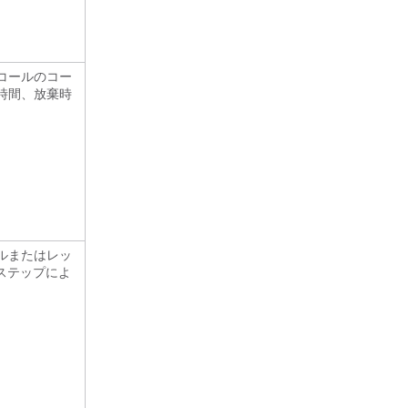
コールのコー
時間、放棄時
ルまたはレッ
o ステップによ