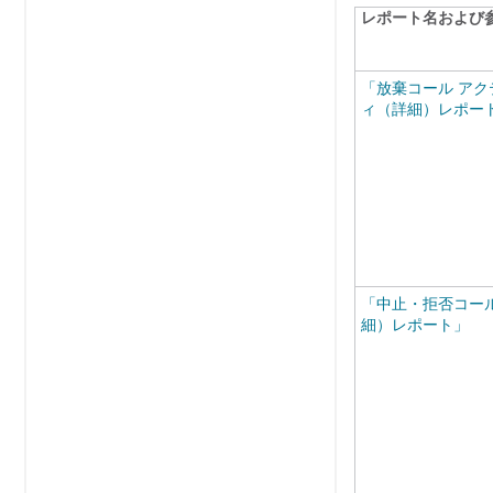
レポート名および
「放棄コール アク
ィ（詳細）レポー
「中止・拒否コー
細）レポート」