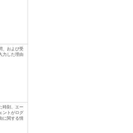
間、および受
入力した理由
た時刻、エー
ェントがログ
由に関する情