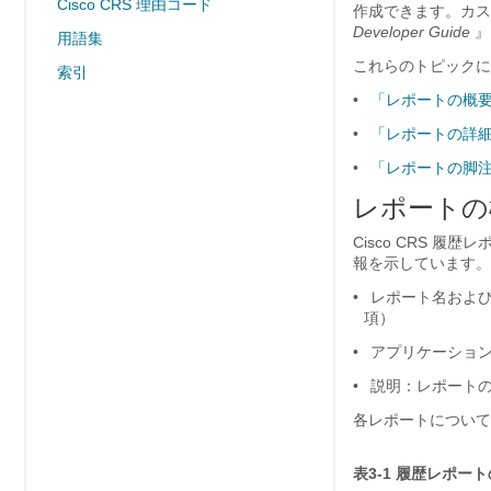
Cisco CRS 理由コード
作成できます。カス
Developer Guide
』
用語集
これらのトピックに
索引
•
「レポートの概
•
「レポートの詳
•
「レポートの脚
レポートの
Cisco CRS 
報を示しています。
•
レポート名および
項）
•
アプリケーション 
•
説明：レポートの
各レポートについて
表3-1
履歴レポート