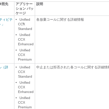
参照先
アプリケー
説明
ション パッ
ケージ
ティビテ
•
Unified
各放棄コールに関する詳細情報
ト」
CCX
1
Standard
•
Unified
CCX
Enhanced
•
Unified
CCX
Premium
ル（詳
•
Unified
中止または拒否された各コールに関する詳細情
CCX
Standard
•
Unified
CCX
Enhanced
•
Unified
CCX
Premium