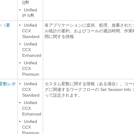
QM
2
•
Unified
IP IVR
3
ン（要
•
Unified
各アプリケーションに提供、処理、放棄された
CCX
ル統計の要約、およびコールの通話時間、作業
Standard
間に関する情報
•
Unified
CCX
Enhanced
•
Unified
CCX
Premium
変数レポ
•
Unified
カスタム変数に関する情報（ある場合）。コー
CCX
グに関連するワークフローの Set Session Inf
Standard
って設定されます。
•
Unified
CCX
Enhanced
•
Unified
CCX
Premium