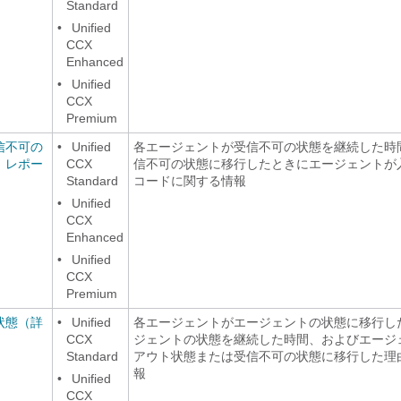
Standard
•
Unified
CCX
Enhanced
•
Unified
CCX
Premium
信不可の
•
Unified
各エージェントが受信不可の状態を継続した時
）レポー
CCX
信不可の状態に移行したときにエージェントが
Standard
コードに関する情報
•
Unified
CCX
Enhanced
•
Unified
CCX
Premium
状態（詳
•
Unified
各エージェントがエージェントの状態に移行し
CCX
ジェントの状態を継続した時間、およびエージ
Standard
アウト状態または受信不可の状態に移行した理
報
•
Unified
CCX