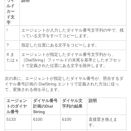
ワイ
説明
ルド
カー
ド文
字
!
エージェントが入力したダイヤル番号文字列の中で、残
っている文字をすべてコピーします。
?
指定した位置にある文字をコピーします。
X ま
エージェントが指定したダイヤル番号文字列から、
たは x
［DialString］フィールドの末尾を基準としたオフセッ
トで定義された位置にある文字を除外します。
次の表に、エージェントが指定したダイヤル番号が、照合するダ
イヤル番号計画の DialString エントリで定義された方法に従っ
て、変換される例を示します。
エージェン
ダイヤル番号
ダイヤル文
説明
トのダイヤ
計画のDial
字列の結果
ル番号
String
5133
6100
6100
直接置き換えま
す。