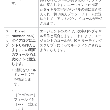
付けられたラベルが要求元のペリフェラ
す。
ルに戻されます。エージェントが指定し
たダイヤル文字列がラベルの値に置き換
えられ、切り換えプラットフォームに送
信されて、アウトバウンド コールが発信
されます。
ス
［Dialed
エージェントのダイヤル文字列をダイヤ
テ
Number Plan］
ル番号と照合します。これにより、エー
ッ
ダイアログにエ
ジェントのコールが、ICM ルーティング
プ
ントリを挿入し
スクリプトによってルーティングされる
2
ます。この画面
ようになります。
のフィールドは
次のように設定
します。
•
適切なワイル
ドカード文字
を指定しま
す。
•
［PostRoute］
フィールドを
［Yes］に設定
します。