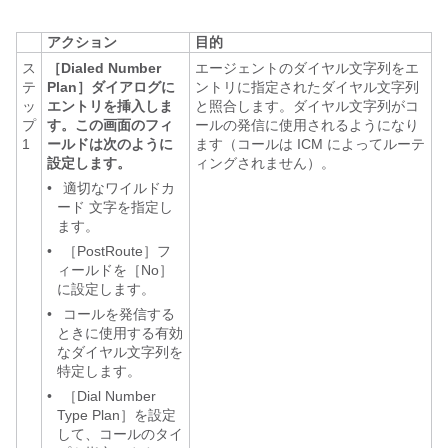
アクション
目的
ス
［Dialed Number
エージェントのダイヤル文字列をエ
テ
Plan］ダイアログに
ントリに指定されたダイヤル文字列
ッ
エントリを挿入しま
と照合します。ダイヤル文字列がコ
プ
す。この画面のフィ
ールの発信に使用されるようになり
1
ールドは次のように
ます（コールは ICM によってルーテ
設定します。
ィングされません）。
•
適切なワイルドカ
ード 文字を指定し
ます。
•
［PostRoute］フ
ィールドを［No］
に設定します。
•
コールを発信する
ときに使用する有効
なダイヤル文字列を
特定します。
•
［Dial Number
Type Plan］を設定
して、コールのタイ