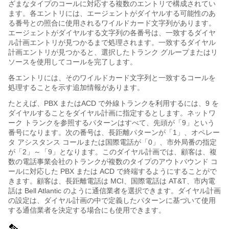
ざまなタイプのコールに対応する複数のエントリで構成されてい
ます。各エントリには、エージェントがダイヤルする可能性のあ
る番号との照合に使用されるワイルドカード文字列があります。
エージェントがダイヤルする文字列の各番号は、一致するダイヤ
ル計画エントリが見つかるまで処理されます。一致するダイヤル
計画エントリが見つかると、選択したトランク グループまたはリ
ソースを使用してコールを完了します。
各エントリには、そのワイルドカード文字列と一致するコールを
処理することを示す追加情報があります。
たとえば、PBX またはACD で外線トランクを利用するには、9 を
ダイヤルすることをダイヤル計画に指定するとします。ネットワ
ーク トランクを参照するパターンはすべて、先頭が「9」という
番号になります。次の番号は、長距離パターンが「1」、オペレー
タ アシスタンス コールまたは国際電話が「0」、市外局番の指定
が「2」～「9」となります。このダイヤル計画では、顧客は、複
数の電話事業会社のトランクが複数のタイプのアウトバウンド コ
ールに対応した PBX または ACD で終端するようにすることがで
きます。顧客は、長距離電話は MCI、国際電話は AT&T、市内電
話は Bell Atlantic のように通信業者を選択できます。ダイヤル計画
の設定は、ダイヤル計画の中で定義したパターンに基づいて使用
する通信業者を決定する場合にも使用できます。