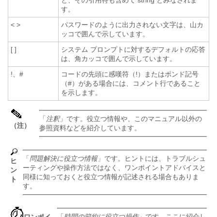
と、その引用符も含めて string とみなされま
す。
< >
パスワードのように出力されない文字は、山カ
ッコで囲んで示しています。
[ ]
システム プロンプトに対するデフォルトの応答
は、角カッコで囲んで示しています。
!、#
コードの先頭に感嘆符（!）またはポンド記号
（#）がある場合には、コメント行であること
を示します。
「
注釈
」です。役立つ情報や、このマニュアル以外の
（注）
参照資料などを紹介しています。
「
問題解決に役立つ情報
」です。ヒントには、トラブルシュ
ヒ
ーティングや操作方法ではなく、ワンポイントアドバイスと
ン
同様に知っておくと役立つ情報が記述される場合もありま
ト
す。
「
時間の節約に役立つ操作
」です。ここに紹介し