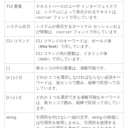
TUI 要素
テキストベースのユーザ インターフェイスで
は、システムによって表示されるテキストは、
フォントで示しています。
courier
システム出力
システムが表示するターミナル セッションおよ
び情報は、
フォントで示しています。
courier
CLI コマンド
CLI コマンドのキーワードは、ボールド体
（
this font
）で示しています。
CLI コマンド内の変数は、イタリック体
（
italic
）で示しています。
[ ]
角カッコの中の要素は、省略可能です。
{x | y | z}
どれか 1 つを選択しなければならない必須キー
ワードは、波カッコで囲み、縦棒で区切って示
しています。
[x | y | z]
どれか 1 つを選択できる省略可能なキーワード
は、角カッコで囲み、縦棒で区切って示してい
ます。
string
引用符を付けない一組の文字。string の前後に
は引用符を使用しません。引用符を使用する