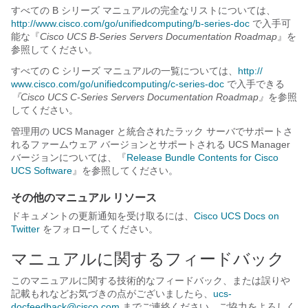
すべての B シリーズ マニュアルの完全なリストについては、
http:/​/​www.cisco.com/​go/​unifiedcomputing/​b-series-doc
で入手可
能な『
Cisco UCS B-Series Servers Documentation Roadmap
』
を
参照してください。
すべての C シリーズ マニュアルの一覧については、
http:/​/​
www.cisco.com/​go/​unifiedcomputing/​c-series-doc
で入手できる
『Cisco UCS C-Series Servers Documentation Roadmap』
を参照
してください。
管理用の UCS Manager と統合されたラック サーバでサポートさ
れるファームウェア バージョンとサポートされる UCS Manager
バージョンについては、『
Release Bundle Contents for Cisco
UCS Software
』を参照してください。
その他のマニュアル リソース
ドキュメントの更新通知を受け取るには、
Cisco UCS Docs on
Twitter
をフォローしてください。
マニュアルに関するフィードバック
このマニュアルに関する技術的なフィードバック、または誤りや
記載もれなどお気づきの点がございましたら、
ucs-
docfeedback@cisco.com
までご連絡ください。ご協力をよろしく