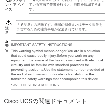
ワンポイ
ている方法で作業を行うと、時間を短縮できま
ント アドバ
す。
イス
「
要注意
」の意味です。機器の損傷またはデータ損失を
注
予防するための注意事項が記述されています。
意
IMPORTANT SAFETY INSTRUCTIONS
警
告
This warning symbol means danger.You are in a situation
that could cause bodily injury.Before you work on any
equipment, be aware of the hazards involved with electrical
circuitry and be familiar with standard practices for
preventing accidents.Use the statement number provided at
the end of each warning to locate its translation in the
translated safety warnings that accompanied this device.
SAVE THESE INSTRUCTIONS
Cisco UCS
の関連ドキュメント