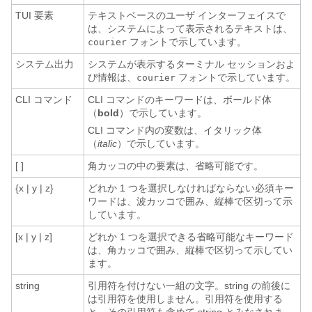
TUI 要素
テキストベースのユーザ インターフェイスで
は、システムによって表示されるテキストは、
フォントで示しています。
courier
システム出力
システムが表示するターミナル セッションおよ
び情報は、
フォントで示しています。
courier
CLI コマンド
CLI コマンドのキーワードは、ボールド体
（
bold
）で示しています。
CLI コマンド内の変数は、イタリック体
（
italic
）で示しています。
[ ]
角カッコの中の要素は、省略可能です。
{x | y | z}
どれか 1 つを選択しなければならない必須キー
ワードは、波カッコで囲み、縦棒で区切って示
しています。
[x | y | z]
どれか 1 つを選択できる省略可能なキーワード
は、角カッコで囲み、縦棒で区切って示してい
ます。
string
引用符を付けない一組の文字。string の前後に
は引用符を使用しません。引用符を使用する