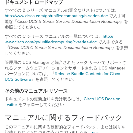
ドキュメント ロードマップ
すべての B シリーズ マニュアルの完全なリストについては、
http:/​/​www.cisco.com/​go/​unifiedcomputing/​b-series-doc
で入手可
能な『
Cisco UCS B-Series Servers Documentation Roadmap
』
を
参照してください。
すべての C シリーズ マニュアルの一覧については、
http:/​/​
www.cisco.com/​go/​unifiedcomputing/​c-series-doc
で入手できる
『Cisco UCS C-Series Servers Documentation Roadmap』
を参照
してください。
管理用の UCS Manager と統合されたラック サーバでサポートさ
れるファームウェア バージョンとサポートされる UCS Manager
バージョンについては、『
Release Bundle Contents for Cisco
UCS Software
』を参照してください。
その他のマニュアル リソース
ドキュメントの更新通知を受け取るには、
Cisco UCS Docs on
Twitter
をフォローしてください。
マニュアルに関するフィードバック
このマニュアルに関する技術的なフィードバック、または誤りや
記載もれなどお気づきの点がございましたら、
ucs-