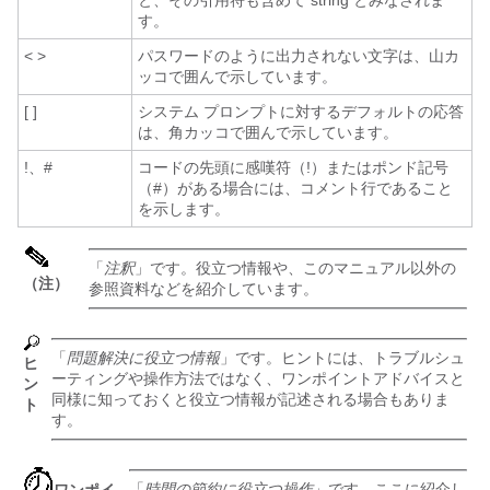
と、その引用符も含めて string とみなされま
す。
< >
パスワードのように出力されない文字は、山カ
ッコで囲んで示しています。
[ ]
システム プロンプトに対するデフォルトの応答
は、角カッコで囲んで示しています。
!、#
コードの先頭に感嘆符（!）またはポンド記号
（#）がある場合には、コメント行であること
を示します。
「
注釈
」です。役立つ情報や、このマニュアル以外の
（注）
参照資料などを紹介しています。
「
問題解決に役立つ情報
」です。ヒントには、トラブルシュ
ヒ
ーティングや操作方法ではなく、ワンポイントアドバイスと
ン
同様に知っておくと役立つ情報が記述される場合もありま
ト
す。
「
時間の節約に役立つ操作
」です。ここに紹介し