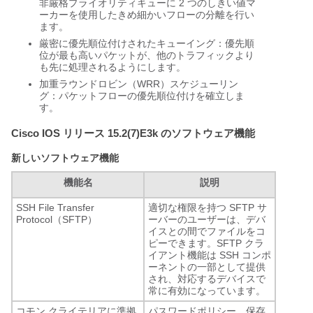
非厳格プライオリティキューに 2 つのしきい値マ
ーカーを使用したきめ細かいフローの分離を行い
ます。
厳密に優先順位付けされたキューイング：優先順
位が最も高いパケットが、他のトラフィックより
も先に処理されるようにします。
加重ラウンドロビン（WRR）スケジューリン
グ：パケットフローの優先順位付けを確立しま
す。
Cisco IOS リリース 15.2(7)E3k のソフトウェア機能
新しいソフトウェア機能
機能名
説明
SSH File Transfer
適切な権限を持つ SFTP サ
Protocol（SFTP）
ーバーのユーザーは、デバ
イスとの間でファイルをコ
ピーできます。SFTP クラ
イアント機能は SSH コンポ
ーネントの一部として提供
され、対応するデバイスで
常に有効になっています。
コモン クライテリアに準拠
パスワードポリシー、保存