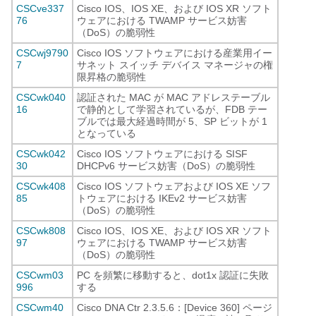
CSCve337
Cisco IOS、IOS XE、および IOS XR ソフト
76
ウェアにおける TWAMP サービス妨害
（DoS）の脆弱性
CSCwj9790
Cisco IOS ソフトウェアにおける産業用イー
7
サネット スイッチ デバイス マネージャの権
限昇格の脆弱性
CSCwk040
認証された MAC が MAC アドレステーブル
16
で静的として学習されているが、FDB テー
ブルでは最大経過時間が 5、SP ビットが 1
となっている
CSCwk042
Cisco IOS ソフトウェアにおける SISF
30
DHCPv6 サービス妨害（DoS）の脆弱性
CSCwk408
Cisco IOS ソフトウェアおよび IOS XE ソフ
85
トウェアにおける IKEv2 サービス妨害
（DoS）の脆弱性
CSCwk808
Cisco IOS、IOS XE、および IOS XR ソフト
97
ウェアにおける TWAMP サービス妨害
（DoS）の脆弱性
CSCwm03
PC を頻繁に移動すると、dot1x 認証に失敗
996
する
CSCwm40
Cisco DNA Ctr 2.3.5.6：[Device 360] ページ