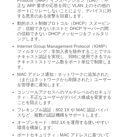
Protocol（ARP）インスペクション（DAI）：不
正な ARP 要求や応答を同じ VLAN 上のその他の
ポートにリレーしないことにより、デバイスに対
する悪意のある攻撃を回避します。
動的ホスト制御プロトコル（DHCP）スヌーピン
グ：信頼できないホストと DHCP サーバーの間
の信頼できない DHCP メッセージをフィルタリ
ングします。
Internet Group Management Protocol（IGMP）
フィルタリング：非加入者を除外することでマル
チキャスト認証を実現し、同時に使用できるマル
チキャストストリーム数をポート単位で制限しま
す。
MAC アドレス通知：ネットワークに追加された
（またはネットワークから削除された）ユーザー
を管理者に通知します。
コンソールアクセスへのマルチレベルのセキュリ
ティ：不正なユーザーがデバイス構成を変更する
ことを阻止します。
フレキシブル認証：802.1X や MAC 認証バイパ
スなど、複数の認証機構をサポートします。
オープンモード：802.1X を運用する使いやすい
環境を構築します。
ポートセキュリティ：MAC アドレスに基づいて