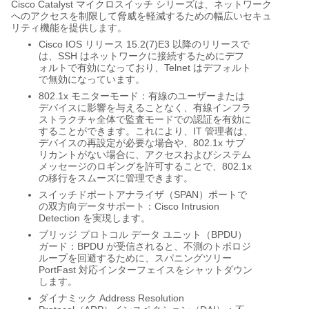
Cisco Catalyst マイクロスイッチ シリーズは、ネットワーク
へのアクセスを制限して脅威を軽減するための幅広いセキュ
リティ機能を提供します。
Cisco IOS リリース 15.2(7)E3 以降のリリースで
は、SSH はネットワークに接続するためにデフ
ォルトで有効になっており、Telnet はデフォルト
で無効になっています。
802.1x モニターモード：有線のユーザーまたは
デバイスに影響を与えることなく、有線インフラ
ストラクチャ全体で監査モードでの認証を有効に
することができます。これにより、IT 管理者は、
デバイスの再設定が必要な場合や、802.1x サプ
リカントがない場合に、アクセスおよびシステム
メッセージのロギングを許可することで、802.1x
の移行をスムーズに管理できます。
スイッチドポートアナライザ（SPAN）ポートで
の双方向データサポート：Cisco Intrusion
Detection を実現します。
ブリッジ プロトコル データ ユニット（BPDU）
ガード：BPDU が受信されると、不測のトポロジ
ループを回避するために、スパニングツリー
PortFast 対応インターフェイスをシャットダウン
します。
ダイナミック Address Resolution