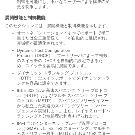
制御を可能にし、不正なユーザーによる構成の変
更を制限します。
展開機能と制御機能
このセクションには、展開機能と制御機能を示します。
オートネゴシエーション：すべてのポートで半二
重または全二重伝送モードが自動的に選択され、
帯域幅が最適化されます。
Dynamic Host Configuration
Protocol（DHCP）：ブートサーバによって複数
のスイッチの DHCP を自動的に設定できるた
め、スイッチを容易に展開できます。
ダイナミック トランキング プロトコル
（DTP）：全スイッチポートでダイナミックトラ
ンクを容易に設定できます。
IEEE 802.1s/w 高速スパニング ツリー プロトコ
ル（RSTP）およびマルチ スパニング ツリー プ
ロトコル（MSTP）：スパニングツリータイマー
から独立した高速のスパニングツリー コンバー
ジェンスを実現します。また、レイヤ 2 ロードバ
ランシングと分散処理の利点も得られます。
IPv4 向けインターネットグループ管理プロトコ
ル（IGMP）v1、v2、v3 スヌーピング。マルチキ
ャストリスナー検出（MLD）v1 および v2 スヌー