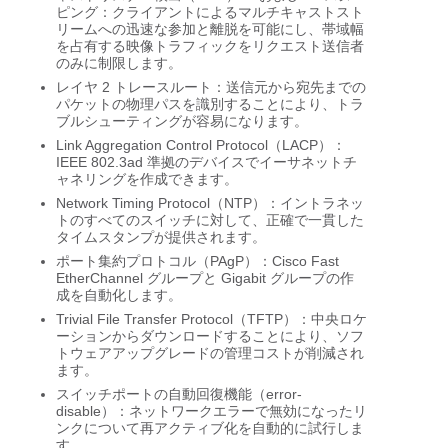
ピング：クライアントによるマルチキャストスト
リームへの迅速な参加と離脱を可能にし、帯域幅
を占有する映像トラフィックをリクエスト送信者
のみに制限します。
レイヤ 2 トレースルート：送信元から宛先までの
パケットの物理パスを識別することにより、トラ
ブルシューティングが容易になります。
Link Aggregation Control Protocol（LACP）：
IEEE 802.3ad 準拠のデバイスでイーサネットチ
ャネリングを作成できます。
Network Timing Protocol（NTP）：イントラネッ
トのすべてのスイッチに対して、正確で一貫した
タイムスタンプが提供されます。
ポート集約プロトコル（PAgP）：Cisco Fast
EtherChannel グループと Gigabit グループの作
成を自動化します。
Trivial File Transfer Protocol（TFTP）：中央ロケ
ーションからダウンロードすることにより、ソフ
トウェアアップグレードの管理コストが削減され
ます。
スイッチポートの自動回復機能（error-
disable）：ネットワークエラーで無効になったリ
ンクについて再アクティブ化を自動的に試行しま
す。