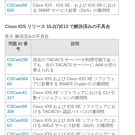
CSCwm89
Cisco IOS、IOS XE、および IOS XR におけ
600
る SNMP サービス妨害（DoS）の脆弱性
Cisco IOS リリース 15.2(7)E13 で解決済みの不具合
表 8.
解決済みの不具合
問題 ID 番
説明
号
CSCwk290
現在の TACACS サーバーが利用可能であっ
39
ても、次の TACACS サーバーに AAA が切り
替えられる
CSCwk564
Cisco IOS および Cisco IOS XE ソフトウェ
68
アに影響する BSAFE Crypto-C の脆弱性
CSCwm41
Cisco IOS XE ソフトウェアにおける CLI 引
327
数インジェクションの脆弱性
CSCwm99
Cisco IOS および IOS XE ソフトウェアにお
306
ける TACACS+ 認証バイパスの脆弱性
CSCwn832
Cisco IOS および IOS XE ソフトウェアにお
63
ける IKEv2 サービス妨害（DoS）の脆弱性
CSCwo203
Cisco IOS および IOS XE ソフトウェアにお