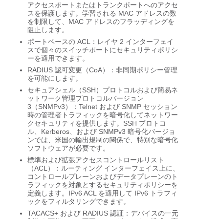
アクセスポートまたはトランクポートへのアクセ
スを保護します。学習される MAC アドレスの数
を制限して、MAC アドレスのフラッディングを
阻止します。
ポートベースの ACL：レイヤ 2 インターフェイ
スで個々のスイッチポートにセキュリティポリシ
ーを適用できます。
RADIUS 認可変更（CoA）：非同期ポリシー管理
を可能にします。
セキュアシェル（SSH）プロトコルおよび簡易ネ
ットワーク管理プロトコルバージョン
3（SNMPv3）：Telnet および SNMP セッション
時の管理者トラフィックを暗号化してネットワー
クセキュリティを提供します。SSH プロトコ
ル、Kerberos、および SNMPv3 暗号化バージョ
ンでは、米国の輸出規制の関係で、特別な暗号化
ソフトウェアが必要です。
標準および拡張アクセスコントロールリスト
（ACL）：ルーティング インターフェイス上に、
コントロールプレーンおよびデータプレーンのト
ラフィックを対象とするセキュリティポリシーを
定義します。IPv6 ACL を適用して IPv6 トラフィ
ックをフィルタリングできます。
TACACS+ および RADIUS 認証：デバイスの一元