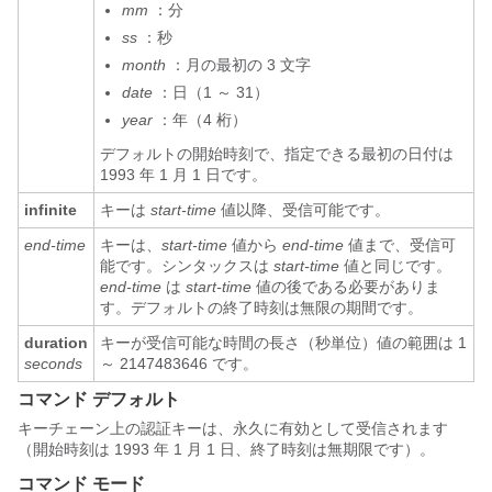
mm
：分
ss
：秒
month
：月の最初の 3 文字
date
：日（1 ～ 31）
year
：年（4 桁）
デフォルトの開始時刻で、指定できる最初の日付は
1993 年 1 月 1 日です。
infinite
キーは
start-time
値以降、受信可能です。
end-time
キーは、
start-time
値から
end-time
値まで、受信可
能です。シンタックスは
start-time
値と同じです。
end-time
は
start-time
値の後である必要がありま
す。デフォルトの終了時刻は無限の期間です。
duration
キーが受信可能な時間の長さ（秒単位）値の範囲は 1
seconds
～ 2147483646 です。
コマンド デフォルト
キーチェーン上の認証キーは、永久に有効として受信されます
（開始時刻は 1993 年 1 月 1 日、終了時刻は無期限です）。
コマンド モード