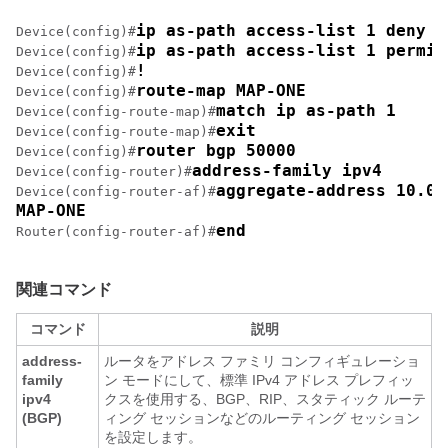
ip as-path access-list 1 deny ^
Device(config)#
ip as-path access-list 1 permit
Device(config)#
! 
Device(config)#
route-map MAP-ONE 
Device(config)#
match ip as-path 1 
Device(config-route-map)#
exit 
Device(config-route-map)#
router bgp 50000 
Device(config)#
address-family ipv4 
Device(config-router)#
aggregate-address 10.0.
Device(config-router-af)#
MAP-ONE 
end
Router(config-router-af)#
関連コマンド
コマンド
説明
address-
ルータをアドレス ファミリ コンフィギュレーショ
family
ン モードにして、標準 IPv4 アドレス プレフィッ
ipv4
クスを使用する、BGP、RIP、スタティック ルーテ
(BGP)
ィング セッションなどのルーティング セッション
を設定します。