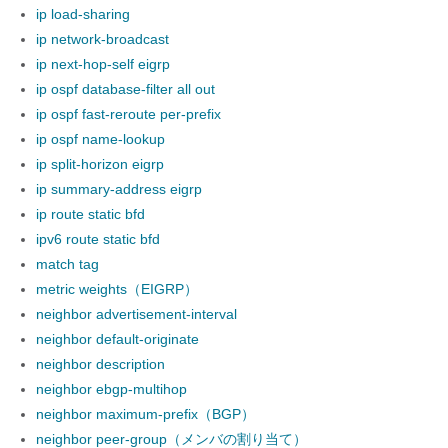
ip load-sharing
ip network-broadcast
ip next-hop-self eigrp
ip ospf database-filter all out
ip ospf fast-reroute per-prefix
ip ospf name-lookup
ip split-horizon eigrp
ip summary-address eigrp
ip route static bfd
ipv6 route static bfd
match tag
metric weights（EIGRP）
neighbor advertisement-interval
neighbor default-originate
neighbor description
neighbor ebgp-multihop
neighbor maximum-prefix（BGP）
neighbor peer-group（メンバの割り当て）