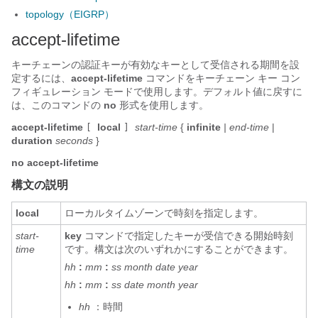
topology（EIGRP）
accept-lifetime
キーチェーンの認証キーが有効なキーとして受信される期間を設
定するには、
accept-lifetime
コマンドをキーチェーン キー コン
フィギュレーション モードで使用します。デフォルト値に戻すに
は、このコマンドの
no
形式を使用します。
accept-lifetime
local
start-time
{
infinite
| end-time
|
[
]
duration
seconds
}
no
accept-lifetime
構文の説明
local
ローカルタイムゾーンで時刻を指定します。
start-
key
コマンドで指定したキーが受信できる開始時刻
time
です。構文は次のいずれかにすることができます。
hh
:
mm
:
ss
month
date
year
hh
:
mm
:
ss
date
month
year
hh
：時間