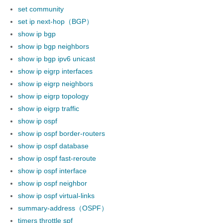
set community
set ip next-hop（BGP）
show ip bgp
show ip bgp neighbors
show ip bgp ipv6 unicast
show ip eigrp interfaces
show ip eigrp neighbors
show ip eigrp topology
show ip eigrp traffic
show ip ospf
show ip ospf border-routers
show ip ospf database
show ip ospf fast-reroute
show ip ospf interface
show ip ospf neighbor
show ip ospf virtual-links
summary-address（OSPF）
timers throttle spf