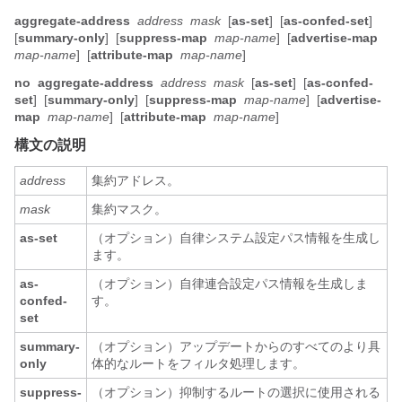
aggregate-address
address
mask
[
as-set
]
[
as-confed-set
]
[
summary-only
]
[
suppress-map
map-name
]
[
advertise-map
map-name
]
[
attribute-map
map-name
]
no
aggregate-address
address
mask
[
as-set
]
[
as-confed-
set
]
[
summary-only
]
[
suppress-map
map-name
]
[
advertise-
map
map-name
]
[
attribute-map
map-name
]
構文の説明
address
集約アドレス。
mask
集約マスク。
as-set
（オプション）自律システム設定パス情報を生成し
ます。
as-
（オプション）自律連合設定パス情報を生成しま
confed-
す。
set
summary-
（オプション）アップデートからのすべてのより具
only
体的なルートをフィルタ処理します。
suppress-
（オプション）抑制するルートの選択に使用される