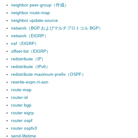
neighbor peer-group（作成）
neighbor route-map
neighbor update-source
network（BGP およびマルチプロトコル BGP）
network（EIGRP）
nsf（EIGRP）
offset-list（EIGRP）
redistribute（IP）
redistribute（IPv6）
redistribute maximum-prefix（OSPF）
rewrite-evpn-rt-asn
route-map
router-id
router bgp
router eigrp
router ospf
router ospfv3
send-lifetime