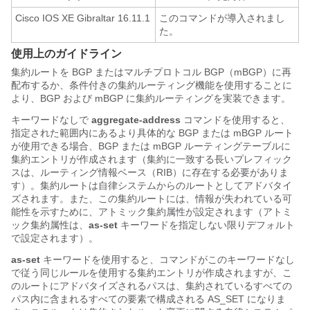
Cisco IOS XE Gibraltar 16.11.1
このコマンドが導入されまし
た。
使用上のガイドライン
集約ルートを BGP またはマルチプロトコル BGP（mBGP）に再
配布するか、条件付きの集約ルーティング機能を使用することに
より、BGP および mBGP に集約ルーティングを実装できます。
キーワードなしで
aggregate-address
コマンドを使用すると、
指定された範囲内にあるより具体的な BGP または mBGP ルート
が使用できる場合、BGP または mBGP ルーティングテーブルに
集約エントリが作成されます（集約に一致する長いプレフィック
スは、ルーティング情報ベース（RIB）に存在する必要がありま
す）。集約ルートは自律システムからのルートとしてアドバタイ
ズされます。また、この集約ルートには、情報が失われている可
能性を示すために、アトミック集約属性が設定されます（アトミ
ック集約属性は、
as-set
キーワードを指定しない限りデフォルト
で設定されます）。
as-set
キーワードを使用すると、コマンドがこのキーワードなし
で従う同じルールを使用する集約エントリが作成されますが、こ
のルートにアドバタイズされるパスは、集約されているすべての
パス内に含まれるすべての要素で構成される AS_SET になりま