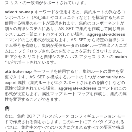
ス リストの一致句がサポートされています。
advertise-map
キーワードを使用すると、集約ルートの異なるコ
ンポーネント（AS_SET やコミュニティなど）を構築するために
使用する特定のルートが選択されます。集約のコンポーネントが
別々の自律システムにあり、AS_SET で集約を作成して同じ自律
システムの一部にアドバタイズしたい場合、
aggregate-address
コマンドのこの形式が役立ちます。AS_SET から特定の自律シス
テム番号を省略し、集約が受信ルータの BGP ループ検出メカニズ
ムによってドロップされるのを防ぐことを忘れてはなりません。
IP アクセス リストと自律システム パス アクセス リストの
match
句がサポートされています。
attribute-map
キーワードを使用すると、集約ルートの属性を変
更できます。AS_SET を構成するルートの 1 つが community no-
export 属性（集約ルートがエクスポートされるのを防ぐ）などの
属性で設定されている場合、
aggregate-address
コマンドのこの
形式が役立ちます。属性マップ ルート マップを作成し、集約の属
性を変更することができます。
例
次に、集約 BGP アドレスがルータ コンフィギュレーション モー
ドで作成される例を示します。このルートにアドバタイズされる
パスは、集約中のすべてのパス内に含まれるすべての要素で構成