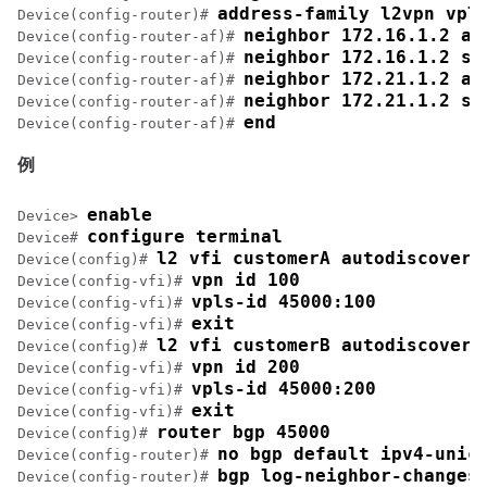
address-family l2vpn vpl
Device(config-router)# 
neighbor 172.16.1.2 ac
Device(config-router-af)# 
neighbor 172.16.1.2 se
Device(config-router-af)# 
neighbor 172.21.1.2 ac
Device(config-router-af)# 
neighbor 172.21.1.2 se
Device(config-router-af)# 
end
Device(config-router-af)# 
例
enable
Device> 
configure terminal
Device# 
l2 vfi customerA autodiscovery
Device(config)# 
vpn id 100
Device(config-vfi)# 
vpls-id 45000:100
Device(config-vfi)# 
exit
Device(config-vfi)# 
l2 vfi customerB autodiscovery
Device(config)# 
vpn id 200
Device(config-vfi)# 
vpls-id 45000:200
Device(config-vfi)# 
exit
Device(config-vfi)# 
router bgp 45000
Device(config)# 
no bgp default ipv4-unic
Device(config-router)# 
bgp log-neighbor-changes
Device(config-router)# 