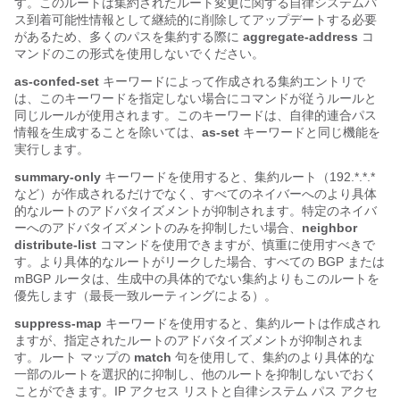
す。このルートは集約されたルート変更に関する自律システムパ
ス到着可能性情報として継続的に削除してアップデートする必要
があるため、多くのパスを集約する際に
aggregate-address
コ
マンドのこの形式を使用しないでください。
as-confed-set
キーワードによって作成される集約エントリで
は、このキーワードを指定しない場合にコマンドが従うルールと
同じルールが使用されます。このキーワードは、自律的連合パス
情報を生成することを除いては、
as-set
キーワードと同じ機能を
実行します。
summary-only
キーワードを使用すると、集約ルート（192.*.*.*
など）が作成されるだけでなく、すべてのネイバーへのより具体
的なルートのアドバタイズメントが抑制されます。特定のネイバ
ーへのアドバタイズメントのみを抑制したい場合、
neighbor
distribute-list
コマンドを使用できますが、慎重に使用すべきで
す。より具体的なルートがリークした場合、すべての BGP または
mBGP ルータは、生成中の具体的でない集約よりもこのルートを
優先します（最長一致ルーティングによる）。
suppress-map
キーワードを使用すると、集約ルートは作成され
ますが、指定されたルートのアドバタイズメントが抑制されま
す。ルート マップの
match
句を使用して、集約のより具体的な
一部のルートを選択的に抑制し、他のルートを抑制しないでおく
ことができます。IP アクセス リストと自律システム パス アクセ