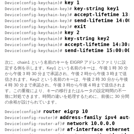
key 1
Device(config-keychain)# 
key-string key1
Device(config-keychain-key)# 
accept-lifetime 13:3
Device(config-keychain-key)# 
send-lifetime 14:00:
Device(config-keychain-key)# 
exit
Device(config-keychain-key)# 
key 2
Device(config-keychain)# 
key-string key2
Device(config-keychain)# 
accept-lifetime 14:30:0
Device(config-keychain)# 
send-lifetime 15:00:00 
Device(config-keychain)# 
次に、chain1 という名前のキーを EIGRP アドレスファミリに設
定する例を示します。Key1 という名前のキーは、午後 1 時 30 分
から午後 3 時 30 分まで承認され、午後 2 時から午後 3 時まで送
信されます。Key2 という名前のキーは、午後 2 時 30 分から午後
4 時 30 分まで承認され、午後 3 時から午後 4 時まで送信されま
す。この重複により、キーの移行またはルータの設定時間の不一
致に対処できます。時間の違いを処理するために、前後に 30 分間
の余裕が設けられています。
router eigrp 10
Device(config)# 
address-family ipv4 auto
Device(config-router)# 
network 10.0.0.0
Device(config-router-af)# 
af-interface ethernet0
Device(config-router-af)# 