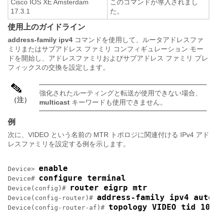
Cisco IOS XE Amsterdam
このコマンドが導入されまし
17.3.1
た。
使用上のガイドライン
address-family ipv4
コマンドを使用して、ルータアドレスファ
ミリまたはサブアドレス ファミリ コンフィギュレーション モー
ドを開始し、アドレスファミリおよびサブアドレス ファミリ プレ
フィックスの交換を設定します。
強化されたルーティングと転送が使用できない場合、
（注）
multicast
キーワードも使用できません。
例
次に、VIDEO という名前の MTR トポロジに関連付ける IPv4 アド
レスファミリを設定する例を示します。
enable
Device> 
configure terminal
Device# 
router eigrp mtr
Device(config)# 
address-family ipv4 auto
Device(config-router)# 
topology VIDEO tid 100
Device(config-router-af)# 