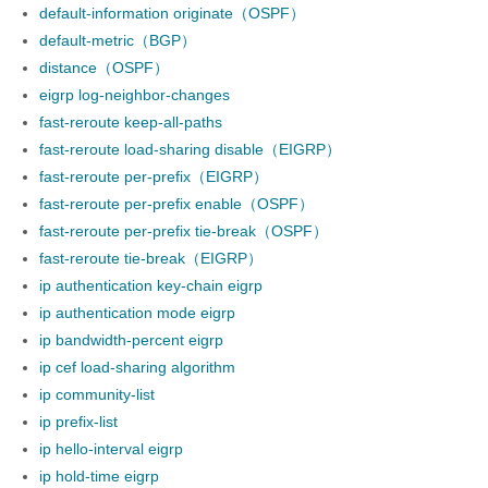
default-information originate（OSPF）
default-metric（BGP）
distance（OSPF）
eigrp log-neighbor-changes
fast-reroute keep-all-paths
fast-reroute load-sharing disable（EIGRP）
fast-reroute per-prefix（EIGRP）
fast-reroute per-prefix enable（OSPF）
fast-reroute per-prefix tie-break（OSPF）
fast-reroute tie-break（EIGRP）
ip authentication key-chain eigrp
ip authentication mode eigrp
ip bandwidth-percent eigrp
ip cef load-sharing algorithm
ip community-list
ip prefix-list
ip hello-interval eigrp
ip hold-time eigrp