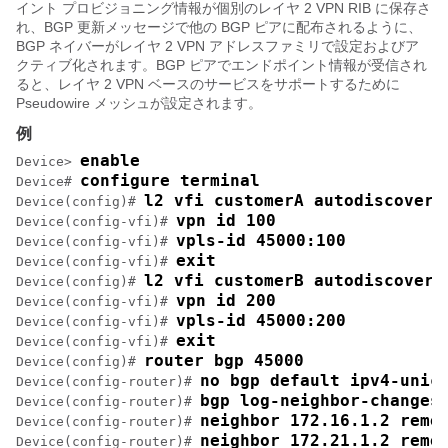
イント プロビジョニング情報が個別のレイヤ 2 VPN RIB に保存さ
れ、BGP 更新メッセージで他の BGP ピアに配布されるように、
BGP ネイバーがレイヤ 2 VPN アドレスファミリで設定およびア
クティブ化されます。BGP ピアでエンドポイント情報が受信され
ると、レイヤ 2 VPN ベースのサービスをサポートするために
Pseudowire メッシュが設定されます。
例
enable
Device> 
configure terminal
Device# 
l2 vfi customerA autodiscovery
Device(config)# 
vpn id 100
Device(config-vfi)# 
vpls-id 45000:100
Device(config-vfi)# 
exit
Device(config-vfi)# 
l2 vfi customerB autodiscovery
Device(config)# 
vpn id 200
Device(config-vfi)# 
vpls-id 45000:200
Device(config-vfi)# 
exit
Device(config-vfi)# 
router bgp 45000
Device(config)# 
no bgp default ipv4-unic
Device(config-router)# 
bgp log-neighbor-changes
Device(config-router)# 
neighbor 172.16.1.2 remo
Device(config-router)# 
neighbor 172.21.1.2 remo
Device(config-router)# 