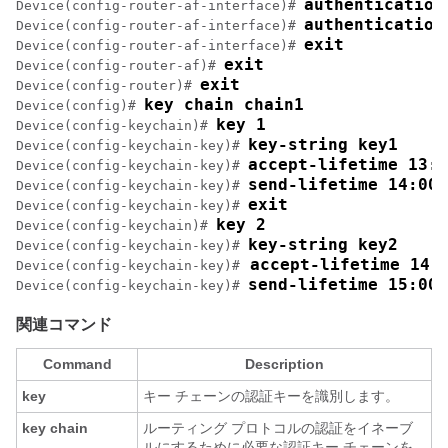
authentication
Device(config-router-af-interface)# 
authentication
Device(config-router-af-interface)# 
exit
Device(config-router-af-interface)# 
exit
Device(config-router-af)# 
exit
Device(config-router)# 
key chain chain1
Device(config)# 
key 1
Device(config-keychain)# 
key-string key1
Device(config-keychain-key)# 
accept-lifetime 13:3
Device(config-keychain-key)# 
send-lifetime 14:00:
Device(config-keychain-key)# 
exit
Device(config-keychain-key)# 
key 2
Device(config-keychain)# 
key-string key2
Device(config-keychain-key)# 
 accept-lifetime 14:
Device(config-keychain-key)#
send-lifetime 15:00:
Device(config-keychain-key)# 
関連コマンド
Command
Description
key
キー チェーンの認証キーを識別します。
key
chain
ルーティング プロトコルの認証をイネーブ
ルにするために必要な認証キー チェーンを