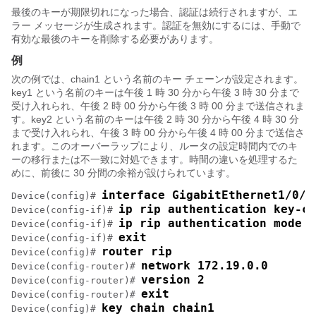
最後のキーが期限切れになった場合、認証は続行されますが、エ
ラー メッセージが生成されます。認証を無効にするには、手動で
有効な最後のキーを削除する必要があります。
例
次の例では、chain1 という名前のキー チェーンが設定されます。
key1 という名前のキーは午後 1 時 30 分から午後 3 時 30 分まで
受け入れられ、午後 2 時 00 分から午後 3 時 00 分まで送信されま
す。key2 という名前のキーは午後 2 時 30 分から午後 4 時 30 分
まで受け入れられ、午後 3 時 00 分から午後 4 時 00 分まで送信さ
れます。このオーバーラップにより、ルータの設定時間内でのキ
ーの移行または不一致に対処できます。時間の違いを処理するた
めに、前後に 30 分間の余裕が設けられています。
interface GigabitEthernet1/0/1
Device(config)# 
ip rip authentication key-ch
Device(config-if)# 
ip rip authentication mode m
Device(config-if)# 
exit
Device(config-if)# 
router rip
Device(config)# 
network 172.19.0.0
Device(config-router)# 
version 2
Device(config-router)# 
exit
Device(config-router)# 
key chain chain1
Device(config)# 