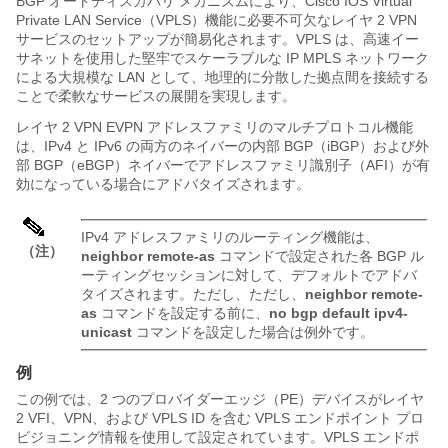
BGP オートディスカバリ メカニズムにより、Cisco IOS Virtual
Private LAN Service（VPLS）機能に必要不可欠なレイヤ 2 VPN
サービスのセットアップが簡易化されます。VPLS は、高速イー
サネットを使用した堅牢でスケーラブルな IP MPLS ネットワーク
による大規模な LAN として、地理的に分散した拠点間を接続する
ことで柔軟なサービスの展開を実現します。
レイヤ 2 VPN EVPN アドレスファミリのマルチプロトコル機能
は、IPv4 と IPv6 の両方のネイバーの内部 BGP（iBGP）および外
部 BGP（eBGP）ネイバーでアドレスファミリ識別子（AFI）が有
効になっている場合にアドバタイズされます。
IPv4 アドレスファミリのルーティング機能は、
（注）
neighbor
remote-as
コマンドで設定された各 BGP ル
ーティングセッションに対して、デフォルトでアドバ
タイズされます。ただし、ただし、
neighbor
remote-
as
コマンドを設定する前に、
no
bgp
default
ipv4-
unicast
コマンドを設定した場合は例外です。
例
この例では、2 つのプロバイダーエッジ（PE）デバイスがレイヤ
2 VFI、VPN、および VPLS ID を含む VPLS エンドポイント プロ
ビジョニング情報を使用して設定されています。VPLS エンドポ