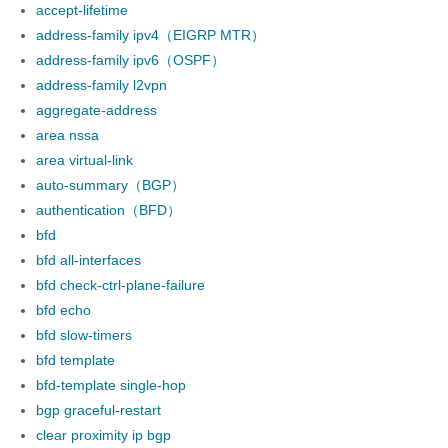
accept-lifetime
address-family ipv4（EIGRP MTR）
address-family ipv6（OSPF）
address-family l2vpn
aggregate-address
area nssa
area virtual-link
auto-summary（BGP）
authentication（BFD）
bfd
bfd all-interfaces
bfd check-ctrl-plane-failure
bfd echo
bfd slow-timers
bfd template
bfd-template single-hop
bgp graceful-restart
clear proximity ip bgp