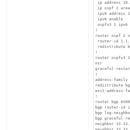
 ip address 10.
 ip ospf 2 area
 ipv6 address 1
 ipv6 enable

 ospfv3 1 ipv6 
!

router ospf 2 v
 router-id 1.1.
 redistribute b
!

router ospfv3 1

nsr

graceful-restar
!

address-family 
redistribute bg
exit-address-fa
!

router bgp 6500
bgp router-id i
bgp log-neighbo
bgp graceful-re
neighbor 33.33.
neighbor 33.33.