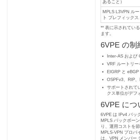
あること）
MPLS L3VPN ルー
ト プレフィックス
** 表に示されている
ます。
6VPE の
Inter-AS およ
VRF ルートリ
EIGRP と eB
OSPFv3、RI
サポートされてい
クス単位がデフ
6VPE に
6VPE は IPv4
MPLS バックボ
り、運用コストを節減
MPLS-VPN プ
は、VPN メンバ