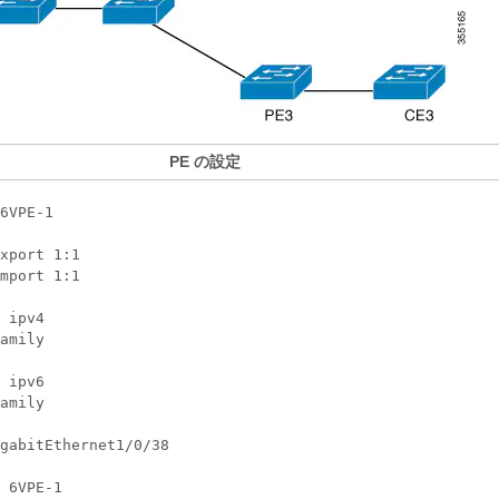
PE の設定
6VPE-1

xport 1:1

mport 1:1

 ipv4

amily

 ipv6

amily

gabitEthernet1/0/38

 6VPE-1
