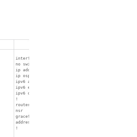
CE の設定
interface TenGigabitEthernet1/0/38

no switchport

ip address 10.3.1.2 255.255.255.0

ip ospf 2 area 0

ipv6 address 10:111:111:111::2/64

ipv6 enable

ipv6 ospf 1 area 0

!

router ospfv3 1

nsr

graceful-restart

address-family ipv6 unicast

!