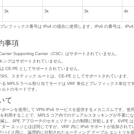
3k
3k
3k
4k
プレフィックス番号は IPv4 の場合に使用します。IPv6 の番号は、IPv
制約事項
び Carrier Supporting Carrier（CSC）はサポートされていません。
ーキングはサポートされていません。
GP は CE-PE としてサポートされていません。
P、ISIS、スタティック ルートは、CE-PE としてサポートされています。
る MPLS ラベル割り当てモードは VRF 単位とプレフィックス単位で
ォルトのモードです。
ついて
 バックボーンを使用して VPN IPv6 サービスを提供するメカニズムです。使用
ーンを利用することで、MPLS コア内でのデュアルスタッキングが不要に
し、6PE アプローチのセキュリティ上の制限に対処します。6VPE は、
ロバイダー エッジとほぼ同じですが、VRF 内に IPv6 サポートが追加され
ー デバイス用に、論理的に分割されたルーティング テーブル エントリを