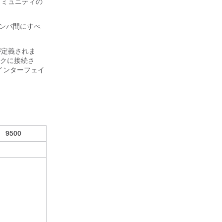
 コミュニティの
メンバ間にすべ
が定義されま
ークに接続さ
各インターフェイ
9500