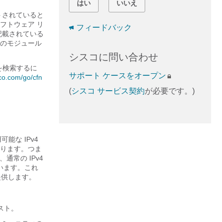
はい
いいえ
トされていると
フトウェア リ
フィードバック
に記載されている
のモジュール
シスコに問い合わせ
を検索するに
サポート ケースをオープン
sco.com/go/cfn
(
シスコ サービス契約
が必要です。)
可能な IPv4
なります。つま
通常の IPv4
ています。これ
提供します。
スト。