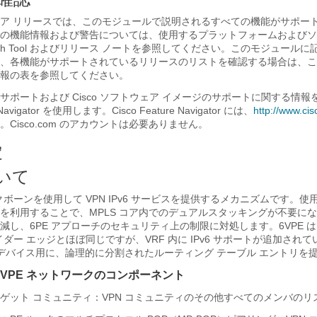
ア リリースでは、このモジュールで説明されるすべての機能がサポー
の機能情報および警告については、使用するプラットフォームおよびソ
earch Tool およびリリース ノートを参照してください。このモジュール
、各機能がサポートされているリリースのリストを確認する場合は、こ
報の表を参照してください。
サポートおよび Cisco ソフトウェア イメージのサポートに関する情報
 Navigator を使用します。Cisco Feature Navigator には、
http://www.ci
Cisco.com のアカウントは必要ありません。
定
ついて
 バックボーンを使用して VPN IPv6 サービスを提供するメカニズムです。使用
ーンを利用することで、MPLS コア内でのデュアルスタッキングが不要に
し、6PE アプローチのセキュリティ上の制限に対処します。6VPE は、
ロバイダー エッジとほぼ同じですが、VRF 内に IPv6 サポートが追加され
ー デバイス用に、論理的に分割されたルーティング テーブル エントリを
 6VPE ネットワークのコンポーネント
ターゲット コミュニティ：VPN コミュニティのその他すべてのメンバのリ