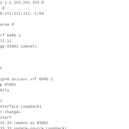
3.1.1 255.255.255.0

 0

0:111:111:111::1/64

area 0

rf 6VPE-1

11.11

gp 65001 subnets

t

ipv6 unicast vrf 6VPE-1

p 65001

mily

1

nterface Loopback1

r-changes

start

33.33 remote-as 65001

33.33 update-source Loopback1
