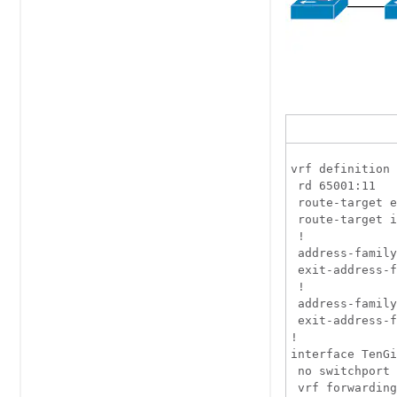
vrf definition 
 rd 65001:11

 route-target e
 route-target i
 !

 address-family
 exit-address-f
 !

 address-family
 exit-address-f
!

interface TenGi
 no switchport

 vrf forwarding