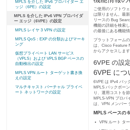
MPLS を介した IPv6 プロバイダー エ
ッジ（6PE）の設定
ご使用のソフトウェ
は限りません。最新
MPLS を介した IPv6 VPN プロバイダ
リースの Bug S
ー エッジ（6VPE）の設定
機能の詳細を検索し
MPLS レイヤ 3 VPN の設定
の最後にある機能情
MPLS QoS：EXP の分類およびマーキ
プラットフォームの
ング
は、Cisco Feature
からアクセスします。
仮想プライベート LAN サービス
（VPLS）および VPLS BGP ベースの
6VPE の設
自動検出の設定
6VPE に
MPLS VPN ルート ターゲット書き換
えの設定
6VPE は IPv4
マルチキャスト バーチャル プライベ
MPLS バックボ
ート ネットワークの設定
り、運用コストを節減
MPLS-VPN プ
は、VPN メンバ
MPLS ベースの
VPN ルート 