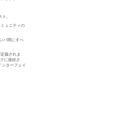
スト。
 コミュニティの
メンバ間にすべ
が定義されま
ークに接続さ
各インターフェイ