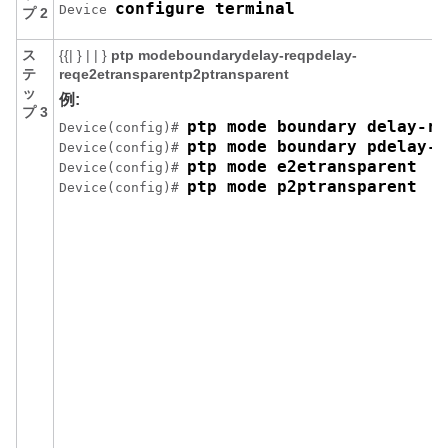
configure terminal
Device 
プ 2
ス
{{| } | | }
ptp mode
boundary
delay-req
pdelay-
テ
req
e2etransparent
p2ptransparent
ッ
例:
プ 3
ptp mode boundary delay-re
Device(config)# 
ptp mode boundary pdelay-r
Device(config)# 
ptp mode e2etransparent
Device(config)# 
ptp mode p2ptransparent
Device(config)# 