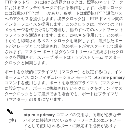
PTP ネットワークにおける境界クロックは、標準のネットワーク
におけるスイッチやルータに代わる動作をします。境界クロック
には複数の PTP ポートがあり、各ポートは個別の PTP 通信パス
へのアクセスを提供します。境界クロックは、PTP ドメイン間の
インターフェイスを提供します。このクロックは、すべての PTP
メッセージを代行受信して処理し、他のすべてのネットワーク ト
ラフィックを通過させます。また、BMCA を使用して、どのポー
トからも認識されるベストクロックを選択します。選択したポー
トがスレーブとして設定され、他のポートがマスターとして設定
されます。マスター ポートはダウンストリームに接続されたクロ
ックを同期させ、スレーブ ポートはアップストリーム マスター
クロックと同期します。
ポートを永続的にプライマリ（マスター）と設定するには、イン
ターフェイス コンフィギュレーション モードで
ptp role primary
コマンドを使用します。ポートを永続的プライマリ（マスター）
に設定すると、ポートに接続されているクロックをグランドマス
タークロックとして選択できる場合でも、ポートはプライマリ
（マスター）のままになります。
ptp role primary
コマンドの使用は、同期が必要なデ
バイスに接続されているネットワーク上のエンドノー
（注）
ドとして使用されるポートに限定する必要がありま