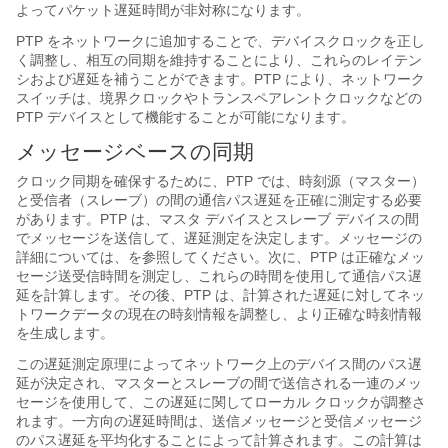
よってパケット遅延時間が非対称になります。
PTP をネットワークに追加することで、デバイスクロックを正し
く調整し、相互の同期を維持することにより、これらのレイテン
シおよび遅延を補うことができます。PTP により、ネットワーク
スイッチは、境界クロックやトランスペアレントクロックなどの
PTP デバイスとして機能することが可能になります。
メッセージベースの同期
クロック同期を確保するために、PTP では、時刻源（マスター）
と受信者（スレーブ）の間の通信パス遅延を正確に測定する必要
があります。PTP は、マスタ デバイスとスレーブ デバイスの間
でメッセージを送信して、遅延測定を決定します。メッセージの
詳細については、
を参照してください。次に、PTP は正確なメッ
セージ送受信時間を測定し、これらの時間を使用して通信パス遅
延を計算します。その後、PTP は、計算された遅延に対してネッ
トワークデータの現在の時刻情報を調整し、より正確な時刻情報
を生成します。
この遅延測定原理によってネットワーク上のデバイス間のパス遅
延が決定され、マスターとスレーブの間で送信される一連のメッ
セージを使用して、この遅延に関してローカル クロックが調整さ
れます。一方向の遅延時間は、送信メッセージと受信メッセージ
のパス遅延を平均化することによって計算されます。この計算は