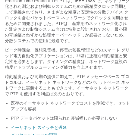
Precision Time Protocol（PTP）は、IEEE 1588 で、ネットワーク
化された測定および制御システムのための高精度クロック同期と
して定義されており、さまざまな精度と安定性の分散デバイス ク
ロックを含むパケットベース ネットワークでクロックを同期させ
るために開発されました。PTPは、産業用のネットワーク化され
た測定および制御システム向けに特別に設計されており、最小限
の帯域幅とわずかな処理オーバーヘッドしか必要としないため、
分散システムでの使用に最適です。
ピーク時課金、仮想発電機、停電の監視/管理などのスマート グリ
ッド電力自動化アプリケーションは、非常に正確な時刻精度と安
定性を必要とします。タイミングの精度は、ネットワーク監視の
精度とトラブルシューティング能力を向上させます。
時刻精度および同期の提供に加えて、PTP メッセージベース プロ
トコルは、イーサネット ネットワークなどのパケットベース ネッ
トワークに実装することもできます。イーサネット ネットワーク
で PTP を使用する利点は次のとおりです。
既存のイーサネット ネットワークでコストを削減でき、セット
アップも容易
PTP データパケットは限られた帯域幅しか必要としない
イーサネット スイッチと遅延