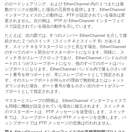
のロードシェアリング、および EtherChannel 内の 1 つまたは複
数のリンクが故障した場合の冗長性を提供します。EtherChannel
インターフェイスのこの動作は、PTP が設定されている場合は変
更されません。次の例は、PTP が EtherChannel インターフェイ
スで設定されている場合の動作を示しています。
たとえば、次の図では、8 つのメンバー EtherChannel を介して接
続された 2 つのスイッチ（スイッチ A とスイッチ B）がありま
す。スイッチ A をマスタークロックと見なす場合、EtherChannel
のすべてのポート部分がマスターポートになります。同様に、ス
イッチ B がスレーブクロックであり、EtherChannel バンドルのポ
ートの 1 つがスレーブポートになり、他のすべてのポートはパッ
シブポートになります。EtherChannel バンドル内で最も小さいポ
ート番号を持つポートが、常にスレーブポートとして指定されま
す。そのスレーブポートが何らかの理由で無効化またはシャット
ダウンされた場合、ポート番号が最も小さい次のポートがスレー
ブポートとして指定されます。
マスターとスレーブの関係は、EtherChannel インターフェイスで
も同様に機能が設定されている場合に確立されます。スイッチ A
のマスターポートは、PTP メッセージを送受信します。スイッチ
B では、スレーブポートのみが PTP メッセージを交換します。パ
ッシブポートでは PTP メッセージの交換は行われません。