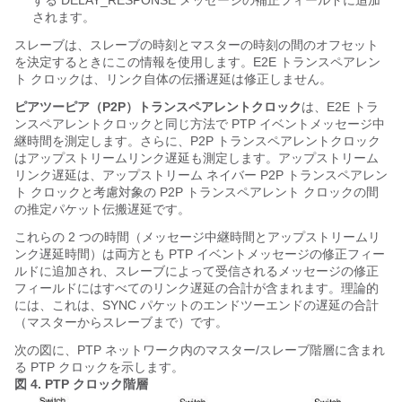
されます。
スレーブは、スレーブの時刻とマスターの時刻の間のオフセット
を決定するときにこの情報を使用します。E2E トランスペアレン
ト クロックは、リンク自体の伝播遅延は修正しません。
ピアツーピア（P2P）トランスペアレントクロック
は、E2E トラ
ンスペアレントクロックと同じ方法で PTP イベントメッセージ中
継時間を測定します。さらに、P2P トランスペアレントクロック
はアップストリームリンク遅延も測定します。アップストリーム
リンク遅延は、アップストリーム ネイバー P2P トランスペアレン
ト クロックと考慮対象の P2P トランスペアレント クロックの間
の推定パケット伝搬遅延です。
これらの 2 つの時間（メッセージ中継時間とアップストリームリ
ンク遅延時間）は両方とも PTP イベントメッセージの修正フィー
ルドに追加され、スレーブによって受信されるメッセージの修正
フィールドにはすべてのリンク遅延の合計が含まれます。理論的
には、これは、SYNC パケットのエンドツーエンドの遅延の合計
（マスターからスレーブまで）です。
次の図に、PTP ネットワーク内のマスター/スレーブ階層に含まれ
る PTP クロックを示します。
図 4.
PTP クロック階層