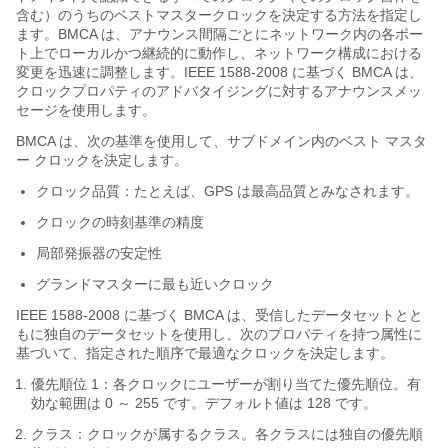
含む）のうちのベストマスタークロックを決定する方法を指定し
ます。BMCA は、アナウンス間隔ごとにネットワーク内の各ポー
ト上でローカルかつ継続的に動作し、ネットワーク構成における
変更を迅速に調整します。IEEE 1588-2008 に基づく BMCA は、
クロックプロパティのアドバタイジングに対するアナウンスメッ
セージを使用します。
BMCA は、次の基準を使用して、サブドメイン内のベスト マスタ
ー クロックを決定します。
クロック品質：たとえば、GPS は最高品質とみなされます。
クロックの時刻基準の精度
局部発振器の安定性
グランドマスターに最も近いクロック
IEEE 1588-2008 に基づく BMCA は、受信したデータセットとと
もに独自のデータセットを使用し、次のプロパティを持つ属性に
基づいて、指定された順序で最適なクロックを決定します。
優先順位 1：各クロックにユーザーが割り当てた優先順位。有
効な範囲は 0 ～ 255 です。デフォルト値は 128 です。
クラス：クロックが属するクラス。各クラスには独自の優先順