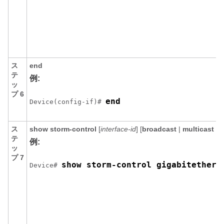
ス
end
テ
例:
ッ
プ 6
end
Device(config-if)# 
ス
show storm-control
[
interface-id
] [
broadcast
|
multicast
|
u
テ
例:
ッ
プ 7
show storm-control gigabitethern
Device# 