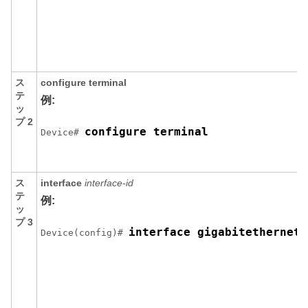
ス
configure
terminal
テ
例:
ッ
プ 2
configure terminal
Device# 
ス
interface
interface-id
テ
例:
ッ
プ 3
interface 
gigabitethernet 
Device(config)# 