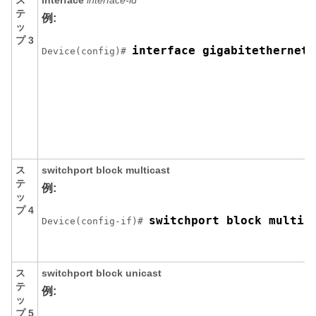
ス
interface
interface-id
テ
例:
ッ
プ 3
interface 
gigabitethernet 
Device(config)# 
ス
switchport block multicast
テ
例:
ッ
プ 4
switchport block multic
Device(config-if)# 
ス
switchport block unicast
テ
例:
ッ
プ 5