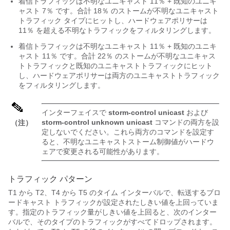
着信トラフィックは不明なユニキャスト 11％ + 既知のユニキ
ャスト 7％ です。合計 18％ のストームが不明なユニキャスト
トラフィック タイプにヒットし、ハードウェアポリサーは
11％ を超える不明なトラフィックをフィルタリングします。
着信トラフィックは不明なユニキャスト 11％ + 既知のユニキ
ャスト 11％ です。合計 22％ のストームが不明なユニキャス
トトラフィックと既知のユニキャストトラフィックにヒット
し、ハードウェアポリサーは両方のユニキャストトラフィック
をフィルタリングします。
インターフェイスで
storm-control unicast
および
storm-control unknown unicast
コマンドの両方を設
（注）
定しないでください。これら両方のコマンドを設定す
ると、不明なユニキャストストーム制御値がハードウ
ェアで変更される可能性があります。
トラフィック パターン
T1 から T2、T4 から T5 のタイム インターバルで、転送するブロ
ードキャスト トラフィックが設定されたしきい値を上回っていま
す。指定のトラフィック量がしきい値を上回ると、次のインター
バルで、そのタイプのトラフィックがすべてドロップされます。