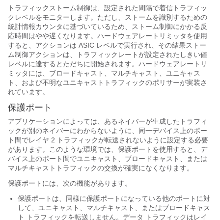
トラフィックストーム制御は、設定された間隔で着信トラフィッ
クレベルをモニターします。ただし、ストームを識別するための
統計情報カウンタに基づいているため、ストーム制御にかかる反
応時間はやや遅くなります。ハードウェアレートリミッタを使用
すると、アクションは ASIC レベルで実行され、その結果ストー
ム制御アクションは、トラフィックレートが設定されたしきい値
レベルに達するとただちに開始されます。ハードウェアレートリ
ミッタには、ブロードキャスト、マルチキャスト、ユニキャス
ト、および不明なユニキャストトラフィックのポリサーが実装さ
れています。
保護ポート
アプリケーションによっては、あるネイバーが生成したトラフィ
ックが別のネイバーにわからないように、同一デバイス上のポー
ト間でレイヤ 2 トラフィックが転送されないように設定する必要
があります。このような環境では、保護ポートを使用すると、デ
バイス上のポート間でユニキャスト、ブロードキャスト、または
マルチキャストトラフィックの交換が確実になくなります。
保護ポートには、次の機能があります。
保護ポートは、同様に保護ポートになっている他のポートに対
して、ユニキャスト、マルチキャスト、またはブロードキャス
ト トラフィックを転送しません。データ トラフィックはレイ