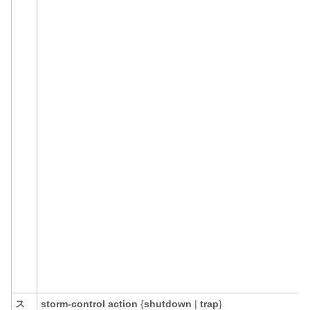
ス
storm-control action
{
shutdown
|
trap
}