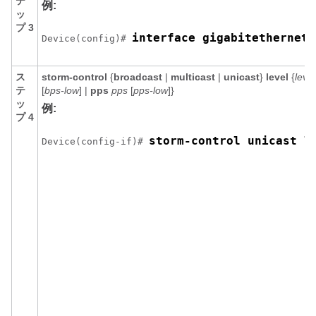
テ
例:
ッ
プ 3
interface gigabitethernet1
Device(config)# 
ス
storm-control
{
broadcast
|
multicast
|
unicast
}
level
{
level
テ
[
bps-low
] |
pps
pps
[
pps-low
]}
ッ
例:
プ 4
storm-control unicast l
Device(config-if)# 