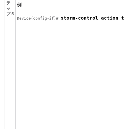
テ
例:
ッ
プ 5
storm-control action tr
Device(config-if)# 