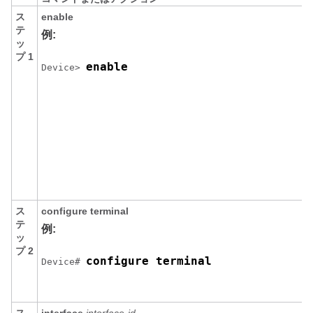
ス
enable
テ
例:
ッ
プ 1
enable
Device> 
ス
configure
terminal
テ
例:
ッ
プ 2
configure terminal
Device# 