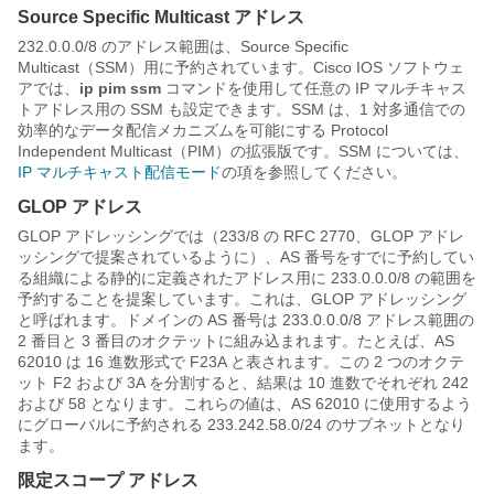
Source Specific Multicast アドレス
232.0.0.0/8 のアドレス範囲は、Source Specific
Multicast（SSM）用に予約されています。Cisco IOS ソフトウェ
アでは、
ip
pim
ssm
コマンドを使用して任意の IP マルチキャス
トアドレス用の SSM も設定できます。SSM は、1 対多通信での
効率的なデータ配信メカニズムを可能にする Protocol
Independent Multicast（PIM）の拡張版です。SSM については、
IP マルチキャスト配信モード
の項を参照してください。
GLOP アドレス
GLOP アドレッシングでは（233/8 の RFC 2770、GLOP アドレ
ッシングで提案されているように）、AS 番号をすでに予約してい
る組織による静的に定義されたアドレス用に 233.0.0.0/8 の範囲を
予約することを提案しています。これは、GLOP アドレッシング
と呼ばれます。ドメインの AS 番号は 233.0.0.0/8 アドレス範囲の
2 番目と 3 番目のオクテットに組み込まれます。たとえば、AS
62010 は 16 進数形式で F23A と表されます。この 2 つのオクテ
ット F2 および 3A を分割すると、結果は 10 進数でそれぞれ 242
および 58 となります。これらの値は、AS 62010 に使用するよう
にグローバルに予約される 233.242.58.0/24 のサブネットとなり
ます。
限定スコープ アドレス