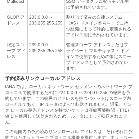
Multicast
SSM データグラム配信モデル用
に予約されています。
GLOP ア
233.0.0.0 ～
割り当て済みの自律システム
ドレス
233.255.255.255
（AS）ドメイン番号をすでに持
つ組織によって静的に定義される
アドレス用に予約されています。
限定スコ
239.0.0.0 ～
管理スコープ アドレスまたはプ
ープ アド
239.255.255.255
ライベート マルチキャスト ドメ
レス
インで使用するための限定スコー
プ アドレスとして予約されてい
ます。
予約済みリンクローカル アドレス
IANA では、ローカル ネットワーク セグメントのネットワーク プ
ロトコルで使用するために 224.0.0.0 ～ 224.0.0.255 の範囲を予
約しています。この範囲のアドレスを持つパケットはスコープ内
ローカルであり、IP ルータによって転送されません。通常、リン
ク ローカル宛先アドレスを持つパケットは存続可能時間（TTL）
値 1 を使用して送信されるため、ルータによって転送されませ
ん。
この範囲内の予約済みリンクローカル アドレスは、それぞれに予
約されたネットワーク プロトコル機能を提供します。ネットワー