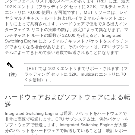
ンターフェイス リスト用のスペースがあります（RET には、最大
102 K エントリ（フラッディング セットに 32 K、マルチキャスト
エントリに 70,000 使用）が可能です）。MET リソースは、レイ
ヤ 3 マルチキャスト ルートおよびレイヤ 2 マルチキャスト エン
トリによって共有されます。ハードウェアで使用できる出力イン
ターフェイス リストの実際の数は、設定によって異なります。マ
ルチキャスト ルートの総数が 32,000 を超えると、Integrated
Switching Engine によってマルチキャスト パケットをスイッチン
グできなくなる場合があります。そのパケットは、CPU サブシス
テムによってきわめて低い速度で転送されることになります
（RET では 102 K エントリまでサポートされます（フ
ラッディング セットに 32K、multicast エントリに 70
（注）
K を使用））。
ハードウェアおよびソフトウェアによる転
送
Integrated Switching Engine は通常、パケットをハードウェアで
非常に高速で転送します。CPU サブシステムは、例外パケットを
ソフトウェアで転送します。Integrated Switching Engine が大部
分のパケットをハードウェアで転送していることは、統計レポー