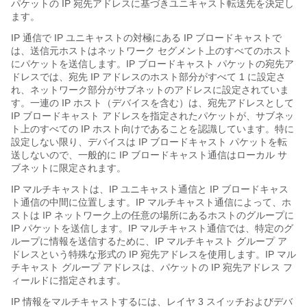
パケットの IP 宛先アドレスに基づきユニキャスト転送先を決定し
ます。
IP 通信で IP ユニキャストの対極にある IP ブロードキャストで
は、送信元ホストはネットワーク セグメント上のすべてのホスト
にパケットを送信します。IP ブロードキャスト パケットの宛先ア
ドレスでは、宛先 IP アドレスのホスト部分がすべて 1 に設定さ
れ、ネットワーク部分がサブネットのアドレスに設定されていま
す。一連の IP ホスト（デバイスを含む）は、宛先アドレスとして
IP ブロードキャスト アドレスを指定されたパケットが、サブネッ
ト上のすべての IP ホスト向けであることを認識しています。特に
設定しない限り、デバイスは IP ブロードキャスト パケットを転
送しないので、一般的に IP ブロードキャスト通信はローカル サ
ブネットに限定されます。
IP マルチキャストは、IP ユニキャスト通信と IP ブロードキャス
ト通信の中間に位置します。IP マルチキャスト通信によって、ホ
ストは IP ネットワーク上の任意の場所にあるホストのグループに
IP パケットを送信します。IP マルチキャスト通信では、特定のグ
ループに情報を送信するために、IP マルチキャスト グループ ア
ドレスという特殊な形式の IP 宛先アドレスを使用します。IP マル
チキャスト グループ アドレスは、パケットの IP 宛先アドレス フ
ィールドに指定されます。
IP 情報をマルチキャストするには、レイヤ 3 スイッチおよびデバ