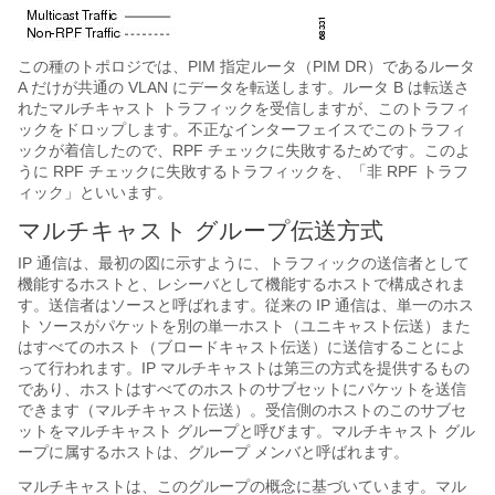
この種のトポロジでは、PIM 指定ルータ（PIM DR）であるルータ
A だけが共通の VLAN にデータを転送します。ルータ B は転送さ
れたマルチキャスト トラフィックを受信しますが、このトラフィ
ックをドロップします。不正なインターフェイスでこのトラフィ
ックが着信したので、RPF チェックに失敗するためです。このよ
うに RPF チェックに失敗するトラフィックを、「非 RPF トラフ
ィック」といいます。
マルチキャスト グループ伝送方式
IP 通信は、最初の図に示すように、トラフィックの送信者として
機能するホストと、レシーバとして機能するホストで構成されま
す。送信者はソースと呼ばれます。従来の IP 通信は、単一のホス
ト ソースがパケットを別の単一ホスト（ユニキャスト伝送）また
はすべてのホスト（ブロードキャスト伝送）に送信することによ
って行われます。IP マルチキャストは第三の方式を提供するもの
であり、ホストはすべてのホストのサブセットにパケットを送信
できます（マルチキャスト伝送）。受信側のホストのこのサブセ
ットをマルチキャスト グループと呼びます。マルチキャスト グル
ープに属するホストは、グループ メンバと呼ばれます。
マルチキャストは、このグループの概念に基づいています。マル