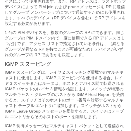
イスによって使用されます。また、RP アドレスは、ラストホップ
デバイスによって PIM join および prune メッセージを RP に送信
してグループ メンバーシップについて通知するためにも使用され
ます。すべてのデバイス（RP デバイスを含む）で RP アドレスを
設定する必要があります。
1 台の PIM デバイスを、複数のグループの RP にできます。同じ
グループの PIM ドメイン内で一度に使用できる RP アドレスは 1
つだけです。アクセス リストで指定されている条件は、（異なる
グループが異なる RP を持つことが可能なため）デバイスがいず
れのグループの RP であるかを決定します。
IGMP スヌーピング
IGMP スヌーピングは、レイヤ 2 スイッチング環境でのマルチキ
ャストに使用します。IGMP スヌーピングを使用する場合、レイ
ヤ 3 スイッチまたはルータは、ホストとデバイス間で転送される
IGMP パケットのレイヤ 3 情報を検証します。スイッチが特定の
マルチキャスト グループのホストから IGMP Host Report を受信
すると、スイッチはそのホストのポート番号を対応するマルチキ
ャスト テーブル エントリに追加します。スイッチがホストから
IGMP Leave Group メッセージを受信すると、スイッチはテーブ
ル エントリからそのホストのポートを削除します。
IGMP 制御メッセージはマルチキャスト パケットとして送信され