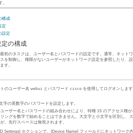
す。
の構成
設定
の設定
設定の構成
最初のタスクは、ユーザー名とパスワードの設定です。通常、ネットワ
スを制御し、権限がないユーザーがネットワーク設定を参照したり、設
ます。
ルトのユーザー名
とパスワード
を使用してログオンします
webui
cisco
5 文字の英数字のパスワードを設定します。
ユーザー名とパスワードの組み合わせにより、特権 15 のアクセス権
トリングを数字で始めることはできません。大文字と小文字を区別し、
すが、先行スペースは無視されます。
ID Settings]
セクションで、[Device Name]
フィールドにネットワーク