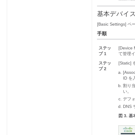
基本デバイ
[Basic Settings]
ペ
手順
ステッ
[Device
プ 1
て管理イ
ステッ
[Static]
プ 2
[Assoc
ID 
割り当
い。
デフォ
DNS
図 3.
基