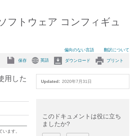
0 スイッチ）ソフトウェア コンフィギュ
偏向のない言語
翻訳について
英語
保存
ダウンロード
プリント
を使用した
Updated:
2020年7月31日
このドキュメントは役に立ち
ましたか?
ています。