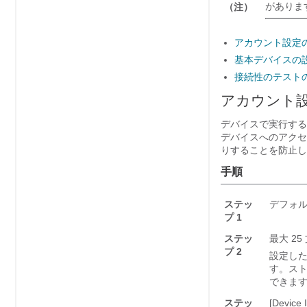
がありま
（注）
アカウント設定
基本デバイスの
接続性のテスト
アカウント
デバイスで実行する
デバイスへのアクセ
りすることを防止し
手順
ステッ
デフォ
プ 1
ステッ
最大 2
プ 2
設定した
す。ス
できま
ステッ
[Device 