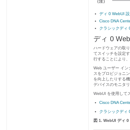
（注）
ディ 0 WebUI
Cisco DNA 
クラシックディ 
ディ 0 We
ハードウェアの取り
てスイッチを設定す
行することにより、
Web ユーザー イ
スをプロビジョニン
を向上したりする機
デバイスのモニタリ
WebUI を使用し
Cisco DNA 
クラシックディ 
図 1.
WebUI ディ 