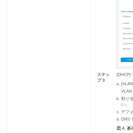
ステッ
[DHCP]
プ 3
[VL
VLA
割り当
い。
デフォ
DNS
図 4.
基本