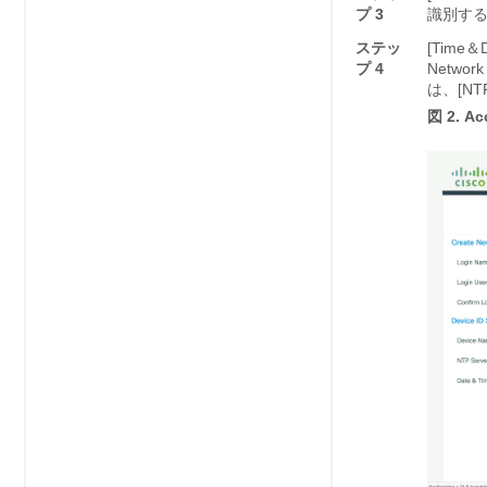
プ 3
識別す
ステッ
[Time＆D
プ 4
Netwo
は、[NTP 
図 2.
Ac