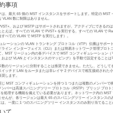
制約事項
は、最大 65 個の MST インスタンスをサポートします。特定の MST
 VLAN 数に制限はありません。
id PVST+、および MSTP はサポートされますが、アクティブにできるのは
ば、すべての VLAN で PVST+ を実行する、すべての VLAN で Rapi
べての VLAN で MSTP を実行します）。
ギュレーションの VLAN トランキング プロトコル（VTP）伝搬はサポ
ライン インターフェイス（CLI）または簡易ネットワーク管理プロトコ
、MST リージョン内の各デバイスで MST コンフィギュレーション
および VLAN とインスタンスのマッピング）を手動で設定することは
多数のリージョンに分割することは推奨できません。ただし、どうして
イッチド LAN をルータまたは非レイヤ 2 デバイスで相互接続された小規
推奨します。
じ MST コンフィギュレーションを持つ 1 つまたは複数のメンバーで
ンバーは高速スパニングツリー プロトコル（RSTP）ブリッジ プロトコ
）を処理する機能を備えている必要があります。ネットワーク内の MST
ませんが、各リージョンは最大
65
のスパニングツリー インスタンスの
 には、一度に 1 つのスパニングツリー インスタンスのみ割り当てるこ
ついて