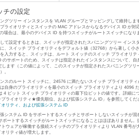
ッチの設定
ングツリー インスタンスを VLAN グループとマッピングして維持しま
プライオリティとスイッチの MAC アドレスからなるデバイス ID が対
ープの場合は、最小のデバイス ID を持つスイッチがルートスイッチになり
して設定するときは、スイッチが指定されたスパニングツリー インス
に、スイッチ プライオリティをデフォルト値（32768）から著しく小
を入力すると、スイッチは、ルート スイッチのスイッチ プライオリテ
ID のサポートのため、スイッチは指定されたインスタンスについて、自
 に設定します（この値によって、このスイッチが指定されたスパニングツリ
）。
ンスのルート スイッチに、24576 に満たないスイッチ プライオリテ
は自身のプライオリティを最小のスイッチ プライオリティより 4096 
 は 4 ビット スイッチ プライオリティの最下位ビットの値です。詳細
ッチプライオリティ★優先順位、および拡張システム ID」を参照してくだ
イオリティ、および拡張システム ID
張システム ID をサポートするスイッチとサポートしないスイッチが混
 をサポートするスイッチがルートスイッチになることはほぼありません。
ソフトウェアが稼働する接続スイッチのプライオリティより VLAN 番号
イオリティ値が増大します。