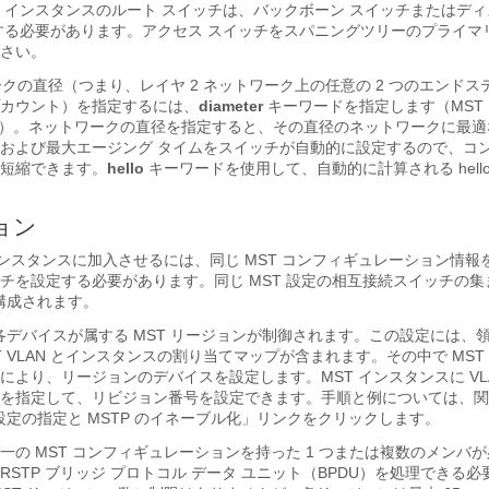
 インスタンスのルート スイッチは、バックボーン スイッチまたはデ
する必要があります。アクセス スイッチをスパニングツリーのプライマ
さい。
ークの直径（つまり、レイヤ 2 ネットワーク上の任意の 2 つのエンド
カウント）を指定するには、
diameter
キーワードを指定します（MST
）。ネットワークの直径を指定すると、その直径のネットワークに最適な h
および最大エージング タイムをスイッチが自動的に設定するので、コ
短縮できます。
hello
キーワードを使用して、自動的に計算される hell
ョン
 インスタンスに加入させるには、同じ MST コンフィギュレーション情
チを設定する必要があります。同じ MST 設定の相互接続スイッチの集
が構成されます。
、各デバイスが属する MST リージョンが制御されます。この設定には、
 VLAN とインスタンスの割り当てマップが含まれます。その中で MST
により、リージョンのデバイスを設定します。MST インスタンスに VL
を指定して、リビジョン番号を設定できます。手順と例については、関
設定の指定と MSTP のイネーブル化」リンクをクリックします。
一の MST コンフィギュレーションを持った 1 つまたは複数のメンバ
STP ブリッジ プロトコル データ ユニット（BPDU）を処理できる