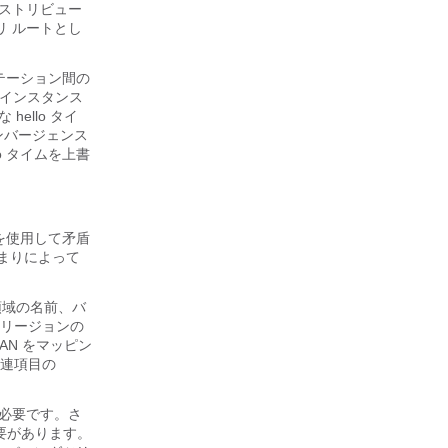
ィストリビュー
リ ルートとし
ステーション間の
 インスタンス
ello タイ
ンバージェンス
o タイムを上書
報を使用して矛盾
まりによって
領域の名前、バ
 リージョンの
AN をマッピン
連項目の
が必要です。さ
必要があります。