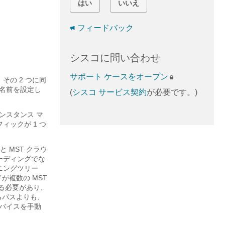
はい
いいえ
フィードバック
シスコに問い合わせ
サポート ケースをオープン
その 2 つに同
じ名前を設定し
(
シスコ サービス契約
が必要です。)
ンスタンス マ
ックが 1 つ
+ と MST クラウ
ーディングでな
ニングツリー
が複数の MST
める必要があり、
通るパスよりも、
デバイスを手動