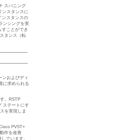
チ スパニング
 インスタンスに
インスタンスの
バランシングを実
らすことができ
ンスタンス（転
ボーンおよびディ
環境に求められる
す。RSTP
グ ステートにす
スを実現しま
sco PVST+
リーの動作を改善
保持しています。