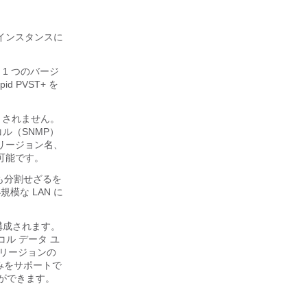
 インスタンスに
 1 つのバージ
d PVST+ を
ートされません。
ル（SNMP）
（リージョン名、
可能です。
も分割せざるを
模な LAN に
構成されます。
ル データ ユ
 リージョンの
みをサポートで
とができます。