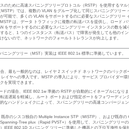
スのために高速スパニングツリープロトコル（RSTP）を使用するマル
MSTP）では、複数の VLAN をグループ化して同じスパニングツリー
が可能で、多くの VLAN をサポートするのに必要なスパニングツリー 
MSTP は、データ トラフィックに複数の転送パスを提供し、ロード 
LAN をサポートするのに必要なスパニングツリー インスタンスの数を減
使用すると、1 つのインスタンス（転送パス）で障害が発生しても他のイ
けないので、ネットワークのフォールトトレランスが向上します。
パニングツリー（MST）実装は IEEE 802.1s 標準に準拠しています。
る場合、最も一般的なのは、レイヤ 2 スイッチド ネットワークのバック
 レイヤへの導入です。MSTP の導入により、サービス プロバイダー
クを実現できます。
ードの場合、IEEE 802.1w 準拠の RSTP が自動的にイネーブルになりま
.1D の転送遅延を軽減し、ルート ポートおよび指定ポートをフォワーディン
的なハンドシェイクによって、スパニングツリーの高速コンバージェン
、既存のシスコ独自の Multiple Instance STP（MISTP）、および既存の Ci
LAN Spanning-Tree plux（Rapid PVST+）を使用して、スパニングツ
IEEE 802.1D スパニング ツリーに準拠した機器との下位互換性を