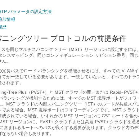
MSTP パラメータの設定方法
る追加情報
履歴
パニングツリー プロトコルの前提条件
イスを同じマルチスパニングツリー（MST）リージョンに設定するには、
ンスタンスマッピング、同じコンフィギュレーション リビジョン番号、同
せん。
冗長パスでロード バランシングを機能させるには、すべての VLAN/イ
当てが一致している必要があります。一致していないと、すべてのトラフィ
送されます。
anning-Tree Plus（PVST+）と MST クラウドの間、または Rapid- PVST
バランシングが機能するためには、すべての MST 境界ポートがフォワ
。MST クラウドの内部スパニングツリー（IST）のルートが共通スパ
トである場合、MST 境界ポートはフォワーディングです。MST クラウド
成されている場合、いずれかの MST リージョンに CST ルートを含
MST リージョンに、PVST+ クラウドまたは高速 PVST+ クラウドを
ド内に含まれるルートへのパスが良くする必要があります。クラウド内の
ばならない場合もあります。