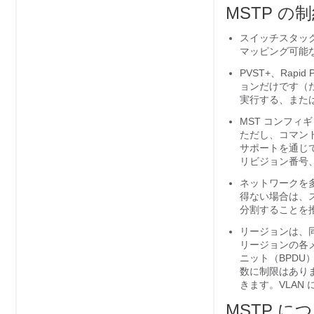
MSTP の
スイッチスタック
マッピング可能な
PVST+、Rap
ョンだけです（たとえ
実行する、またはす
MST コンフィ
ただし、コマンド
サポートを通じて
リビジョン番号、
ネットワークを
得ない場合は、ス
分割することを
リージョンは、同
リージョンの各メ
ニット（BPDU
数に制限はあり
きます。VLAN
MSTP に