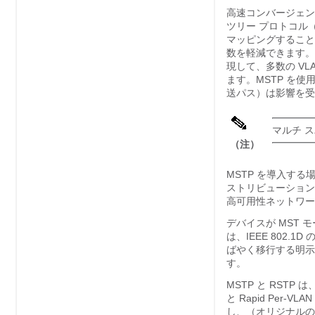
高速コンバージェン
ツリー プロトコル（
マッピングすること
数を軽減できます。
現して、多数の V
ます。MSTP を
送パス）は影響を受
マルチ ス
（注）
MSTP を導入す
ストリビューション
高可用性ネットワー
デバイスが MST モ
は、IEEE 802
ばやく移行する明示
す。
MSTP と RSTP は
と Rapid Per-V
し、（オリジナルの）