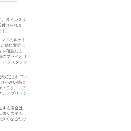
す。各インスタ
応付けられま
ます。
タンスのルート
さい値に変更し
ィを確認しま
身のプライオリ
ー インスタンス
ィが設定されてい
だけ小さい値に
については、「ブ
さい。
ブリッジ
在する場合は、
拡張システム
が大きくなるたび