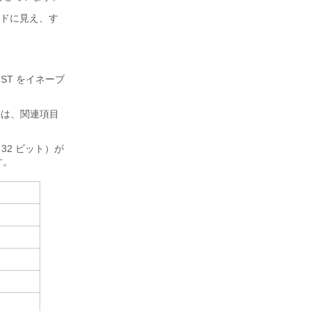
ドに見え、す
ST をイネーブ
ついては、関連項目
32 ビット）が
す。