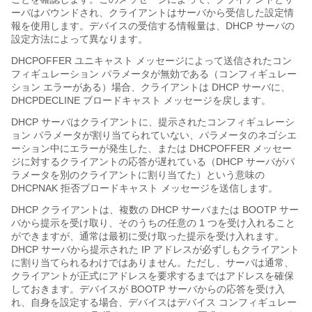
ーバはバウンドされ、クライアントはサーバから受信した設定情
報を使用します。デバイスの受信する情報量は、DHCP サーバの
設定方法によって異なります。
DHCPOFFER ユニキャスト メッセージによって送信されたコン
フィギュレーション パラメータが無効である（コンフィギュレー
ション エラーがある）場合、クライアントは DHCP サーバに、
DHCPDECLINE ブロードキャスト メッセージを戻します。
DHCP サーバはクライアントに、提示されたコンフィギュレーシ
ョン パラメータが割り当てられていない、パラメータのネゴシエ
ーション中にエラーが発生した、または DHCPOFFER メッセー
ジに対するクライアントの応答が遅れている（DHCP サーバがパ
ラメータを別のクライアントに割り当てた）という意味の
DHCPNAK 拒否ブロードキャスト メッセージを送信します。
DHCP クライアントは、複数の DHCP サーバまたは BOOTP サー
バから提示を受け取り、そのうちの任意の 1 つを受け入れること
ができますが、通常は最初に受け取った提示を受け入れます。
DHCP サーバから提示された IP アドレスが必ずしもクライアント
に割り当てられるわけではありません。ただし、サーバは通常、
クライアントが正式にアドレスを要求するまではアドレスを確保
しておきます。デバイスが BOOTP サーバからの応答を受け入
れ、自身を設定する場合、デバイスはデバイス コンフィギュレー