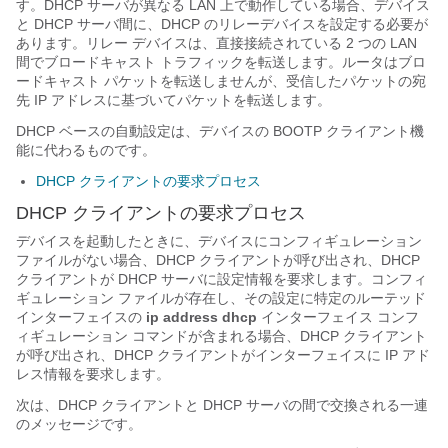
す。DHCP サーバが異なる LAN 上で動作している場合、デバイス
と DHCP サーバ間に、DHCP のリレーデバイスを設定する必要が
あります。リレー デバイスは、直接接続されている 2 つの LAN
間でブロードキャスト トラフィックを転送します。ルータはブロ
ードキャスト パケットを転送しませんが、受信したパケットの宛
先 IP アドレスに基づいてパケットを転送します。
DHCP ベースの自動設定は、デバイスの BOOTP クライアント機
能に代わるものです。
DHCP クライアントの要求プロセス
DHCP クライアントの要求プロセス
デバイスを起動したときに、デバイスにコンフィギュレーション
ファイルがない場合、DHCP クライアントが呼び出され、DHCP
クライアントが DHCP サーバに設定情報を要求します。コンフィ
ギュレーション ファイルが存在し、その設定に特定のルーテッド
インターフェイスの
ip address dhcp
インターフェイス コンフ
ィギュレーション コマンドが含まれる場合、DHCP クライアント
が呼び出され、DHCP クライアントがインターフェイスに IP アド
レス情報を要求します。
次は、DHCP クライアントと DHCP サーバの間で交換される一連
のメッセージです。