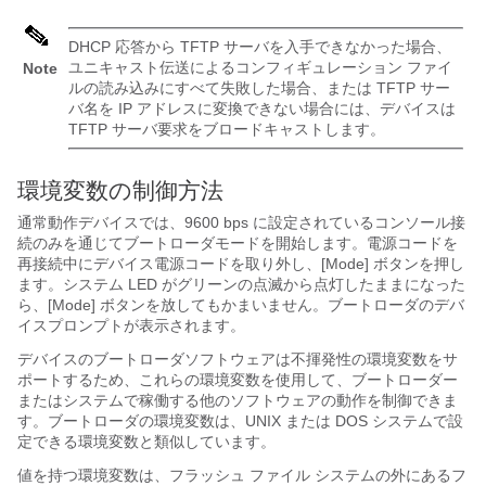
DHCP 応答から TFTP サーバを入手できなかった場合、
ユニキャスト伝送によるコンフィギュレーション ファイ
Note
ルの読み込みにすべて失敗した場合、または TFTP サー
バ名を IP アドレスに変換できない場合には、デバイスは
TFTP サーバ要求をブロードキャストします。
環境変数の制御方法
通常動作デバイスでは、9600 bps に設定されているコンソール接
続のみを通じてブートローダモードを開始します。電源コードを
再接続中にデバイス電源コードを取り外し、[Mode]
ボタンを押し
ます。
システム LED がグリーンの点滅から点灯したままになった
ら、[Mode]
ボタンを放してもかまいません。
ブートローダのデバ
イスプロンプトが表示されます。
デバイスのブートローダソフトウェアは不揮発性の環境変数をサ
ポートするため、これらの環境変数を使用して、ブートローダー
またはシステムで稼働する他のソフトウェアの動作を制御できま
す。ブートローダの環境変数は、UNIX または DOS システムで設
定できる環境変数と類似しています。
値を持つ環境変数は、フラッシュ ファイル システムの外にあるフ