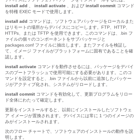
install add
、
install activate
、および
install commit
コマンド
を特権 EXEC モードで使用します。
install add
コマンドは、ソフトウェアパッケージをローカルまた
はリモートの場所からデバイスにコピーします。FTP、HTTP、
HTTPs、または TFTP を使用できます。このコマンドは、.bin フ
ァイルの個々のコンポーネントをサブパッケージと
packages.conf ファイルに抽出します。またファイルを検証し
て、イメージ ファイルがプラットフォームに固有であることを確
認します。
install activate
コマンドを動作させるには、パッケージをデバイ
スのブートフラッシュで使用可能にする必要があります。このコ
マンドを設定すると、.bin ファイルから以前に追加したパッケー
ジがアクティブ化され、システムがリロードします。
install commit
コマンドを有効化して、更新プログラムをリロー
ド全体にわたって確定します。
更新をインストールすると、以前にインストールしたソフトウェ
ア イメージが置換されます。デバイスには常に 1 つのイメージの
みがインストールされます。
次のフロー チャートで、ソフトウェアのインストールの動作を説
明します。