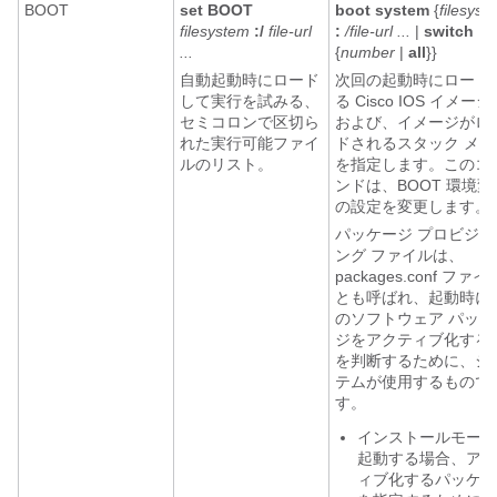
BOOT
set BOOT
boot system
{
filesyst
filesystem
:/
file-url
:
/file-url ...
|
switch
...
{
number
|
all
}}
自動起動時にロード
次回の起動時にロード
して実行を試みる、
る Cisco IOS イメージ
セミコロンで区切ら
および、
イメージがロ
れた実行可能ファイ
ドされるスタック メン
ルのリスト。
を指定します。このコ
ンドは、BOOT 環境変
の設定を変更します。
パッケージ プロビジョ
ング ファイルは、
packages.conf
ファイ
とも呼ばれ、起動時に
のソフトウェア パッケ
ジをアクティブ化する
を判断するために、シ
テムが使用するもので
す。
インストールモード
起動する場合、アク
ィブ化するパッケー