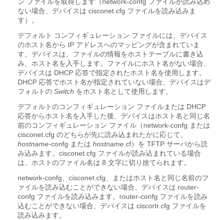
ン ファイルを取得します（network-confg ファイルが読み込め
ない場合、デバイスは cisconet.cfg ファイルを読み込みま
す）。
デフォルト コンフィギュレーション ファイルには、デバイス
のホスト名から IP アドレスへのマッピングが含まれていま
す。デバイスは、ファイルの情報をホストテーブルに書き込
み、ホスト名を入手します。ファイルにホスト名がない場合、
デバイスは DHCP 応答で指定されたホスト名を使用します。
DHCP 応答でホスト名が指定されていない場合、デバイスはデ
フォルトの
Switch
をホスト名として使用します。
デフォルトのコンフィギュレーション ファイルまたは DHCP
応答からホスト名を入手した後、デバイスはホスト名と同じ名
前のコンフィギュレーション ファイル（network-confg または
cisconet.cfg のどちらが先に読み込まれたかに応じて、
hostname
-confg または
hostname
.cf）を TFTP サーバから読
み込みます。cisconet.cfg ファイルが読み込まれている場合
は、ホストのファイル名は 8 文字に切り捨てられます。
network-confg、cisconet.cfg、またはホスト名と同じ名前のフ
ァイルを読み込むことができない場合、デバイスは router-
confg ファイルを読み込みます。router-confg ファイルを読み
込むことができない場合、デバイスは ciscortr.cfg ファイルを
読み込みます。