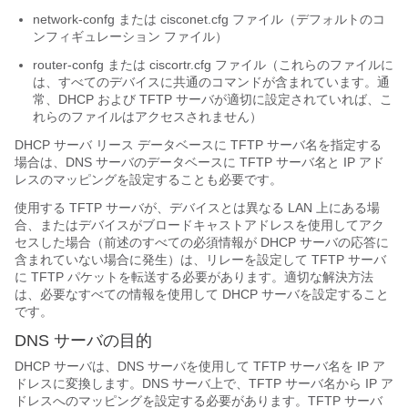
network-confg または cisconet.cfg ファイル（デフォルトのコ
ンフィギュレーション ファイル）
router-confg または ciscortr.cfg ファイル（これらのファイルに
は、すべてのデバイスに共通のコマンドが含まれています。通
常、DHCP および TFTP サーバが適切に設定されていれば、こ
れらのファイルはアクセスされません）
DHCP サーバ リース データベースに TFTP サーバ名を指定する
場合は、DNS サーバのデータベースに TFTP サーバ名と IP アド
レスのマッピングを設定することも必要です。
使用する TFTP サーバが、デバイスとは異なる LAN 上にある場
合、またはデバイスがブロードキャストアドレスを使用してアク
セスした場合（前述のすべての必須情報が DHCP サーバの応答に
含まれていない場合に発生）は、リレーを設定して TFTP サーバ
に TFTP パケットを転送する必要があります。適切な解決方法
は、必要なすべての情報を使用して DHCP サーバを設定すること
です。
DNS サーバの目的
DHCP サーバは、DNS サーバを使用して TFTP サーバ名を IP ア
ドレスに変換します。DNS サーバ上で、TFTP サーバ名から IP ア
ドレスへのマッピングを設定する必要があります。TFTP サーバ