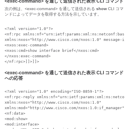
<exec-command> を通して送信された表示 CLI コマンド
次の例は、<exec-command> を通して送信される
show
CLI コマ
ンドによってデータを取得する方法を示しています。
<?xml version="1.0"?>

<nf:rpc xmlns:nf="urn:ietf:params:xml:ns:netconf:base:
xmlns:nxos="http://www.cisco.com/nxos:1.0" message-id=
<nxos:exec-command>

<nxos:cmd>show interface brief</nxos:cmd>

</nxos:exec-command>

</nf:rpc>]]>]]>
<exec-command> を通して送信された表示 CLI コマンド
への応答
<?xml version="1.0" encoding="ISO-8859-1"?>

<nf:rpc-reply xmlns:nf="urn:ietf:params:xml:ns:netconf
xmlns:nxos="http://www.cisco.com/nxos:1.0"

xmlns:mod="http://www.cisco.com/nxos:1.0:if_manager" m
<nf:data>

<mod:show>

<mod:interface>
