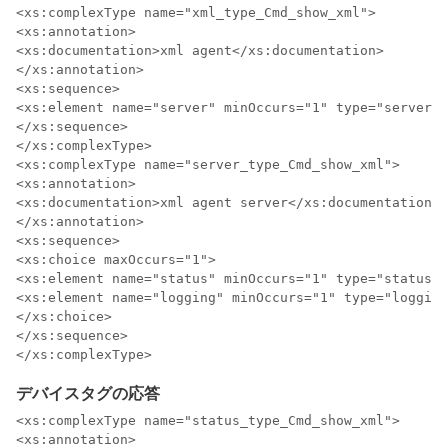
<xs:complexType name="xml_type_Cmd_show_xml">

<xs:annotation>

<xs:documentation>xml agent</xs:documentation>

</xs:annotation>

<xs:sequence>

<xs:element name="server" minOccurs="1" type="server_t
</xs:sequence>

</xs:complexType>

<xs:complexType name="server_type_Cmd_show_xml">

<xs:annotation>

<xs:documentation>xml agent server</xs:documentation>

</xs:annotation>

<xs:sequence>

<xs:choice maxOccurs="1">

<xs:element name="status" minOccurs="1" type="status_t
<xs:element name="logging" minOccurs="1" type="logging
</xs:choice>

</xs:sequence>

デバイスタグの応答
<xs:complexType name="status_type_Cmd_show_xml">

<xs:annotation>
