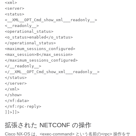
<xml>

<server>

<status>

<__XML__OPT_Cmd_show_xml___readonly__>

<__readonly__>

<operational_status>

<o_status>enabled</o_status>

</operational_status>

<maximum_sessions_configured>

<max_session>8</max_session>

</maximum_sessions_configured>

</__readonly__>

</__XML__OPT_Cmd_show_xml___readonly__>

</status>

</server>

</xml>

</show>

</nf:data>

</nf:rpc-reply>

]]>]]>
拡張された NETCONF の操作
Cisco NX-OS は、<exec-command> という名前の<rpc> 操作をサ