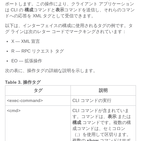
ポートします。この操作により、クライアント アプリケーション
は CLI の
構成
コマンドと
表示
コマンドを送信し、それらのコマン
ドへの応答を XML タグとして受信できます。
以下は、インターフェイスの構成に使用されるタグの例です。タ
グ ラインは次のレター コードでマークキングされています：
X — XML 宣言
R — RPC リクエスト タグ
EO — 拡張操作
次の表に、操作タグの詳細な説明を示します。
Table 3.
操作タグ
タグ
説明
<exec-command>
CLI コマンドの実行
<cmd>
CLI コマンドが含まれていま
す。コマンドは、
表示
または
構成
コマンドです。複数の構
成コマンドは、セミコロン
（;）を使用して区切ります。
複数の
show
コマンドはサポ