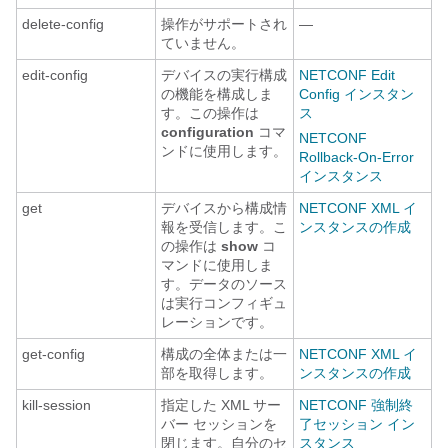
delete-config
操作がサポートされ
—
ていません。
edit-config
デバイスの実行構成
NETCONF Edit
の機能を構成しま
Config インスタン
す。この操作は
ス
configuration
コマ
NETCONF
ンドに使用します。
Rollback-On-Error
インスタンス
get
デバイスから構成情
NETCONF XML イ
報を受信します。こ
ンスタンスの作成
の操作は
show
コ
マンドに使用しま
す。データのソース
は実行コンフィギュ
レーションです。
get-config
構成の全体または一
NETCONF XML イ
部を取得します。
ンスタンスの作成
kill-session
指定した XML サー
NETCONF 強制終
バー セッションを
了セッション イン
閉じます。自分のセ
スタンス