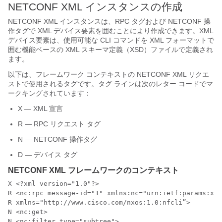
NETCONF XML インスタンスの作成
NETCONF XML インスタンスは、RPC タグおよび NETCONF 操
作タグで XML デバイス要素を囲むことにより作成できます。XML
デバイス要素は、使用可能な CLI コマンドを XML フォーマットで
囲む機能ベースの XML スキーマ定義（XSD）ファイルで定義され
ます。
以下は、フレームワーク コンテキストの NETCONF XML リクエ
ストで使用されるタグです。タグ ラインは次のレター コードでマ
ークキングされています：
X — XML 宣言
R — RPC リクエスト タグ
N — NETCONF 操作タグ
D — デバイス タグ
NETCONF XML フレームワークのコンテキスト
X <?xml version="1.0"?>

R <nc:rpc message-id="1" xmlns:nc="urn:ietf:params:xml
R xmlns="http://www.cisco.com/nxos:1.0:nfcli”>

N <nc:get>

N <nc:filter type="subtree">
