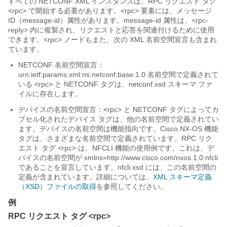
すべての NETCONF XML インスタンスは、RPC リクエスト タグ
<rpc> で開始する必要があります。<rpc> 要素には、メッセージ
ID（message-id）属性があります。message-id 属性は、<rpc-
reply> 内に複製され、リクエストと応答を関連付けるために使用
できます。<rpc> ノードもまた、次の XML 名前空間宣言も含まれ
ています。
NETCONF 名前空間宣言：
urn:ietf:params:xml:ns:netconf:base:1.0
名前空間で定義されて
いる <rpc> と NETCONF タグは、netconf.xsd スキーマ ファ
イルに存在します。
デバイスの名前空間宣言：<rpc> と NETCONF タグによってカ
プセル化されたデバイス タグは、他の名前空間で定義されてい
ます。デバイスの名前空間は機能指向です。Cisco NX-OS 機能
タグは、さまざまな名前空間で定義されています。RPC リク
エスト タグ <rpc> は、NFCLI 機能の使用例です。これは、デ
バイスの名前空間が
xmlns=http://www.cisco.com/nxos:1.0:nfcli
であることを宣言しています。
nfcli.xsd
には、この名前空間の
定義が含まれています。詳細については、
XML スキーマ定義
（XSD）ファイルの取得
を参照してください。
例
RPC リクエスト タグ <rpc>