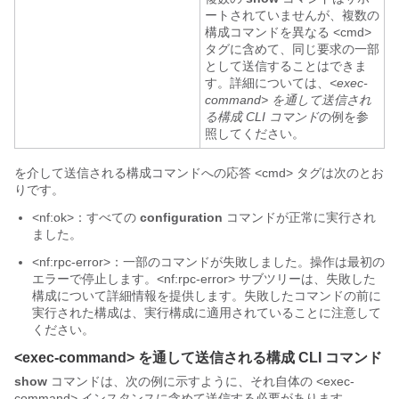
ートされていませんが、複数の
構成コマンドを異なる <cmd>
タグに含めて、同じ要求の一部
として送信することはできま
す。詳細については、
<exec-
command> を通して送信され
る構成 CLI コマンド
の例を参
照してください。
を介して送信される構成コマンドへの応答 <cmd> タグは次のとお
りです。
<nf:ok>：すべての
configuration
コマンドが正常に実行され
ました。
<nf:rpc-error>：一部のコマンドが失敗しました。操作は最初の
エラーで停止します。<nf:rpc-error> サブツリーは、失敗した
構成について詳細情報を提供します。失敗したコマンドの前に
実行された構成は、実行構成に適用されていることに注意して
ください。
<exec-command> を通して送信される構成 CLI コマンド
show
コマンドは、次の例に示すように、それ自体の <exec-
command> インスタンスに含めて送信する必要があります。