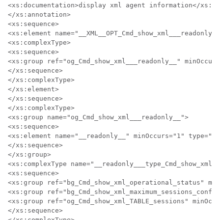
<xs:documentation>display xml agent information</xs:do
</xs:annotation>

<xs:sequence>

<xs:element name="__XML__OPT_Cmd_show_xml___readonly__
<xs:complexType>

<xs:sequence>

<xs:group ref="og_Cmd_show_xml___readonly__" minOccurs
</xs:sequence>

</xs:complexType>

</xs:element>

</xs:sequence>

</xs:complexType>

<xs:group name="og_Cmd_show_xml___readonly__">

<xs:sequence>

<xs:element name="__readonly__" minOccurs="1" type="__
</xs:sequence>

</xs:group>

<xs:complexType name="__readonly___type_Cmd_show_xml">

<xs:sequence>

<xs:group ref="bg_Cmd_show_xml_operational_status" max
<xs:group ref="bg_Cmd_show_xml_maximum_sessions_config
<xs:group ref="og_Cmd_show_xml_TABLE_sessions" minOccu
</xs:sequence>
