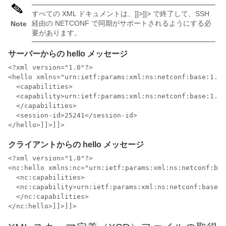
すべての XML ドキュメントは、]]>]]> で終了して、SSH
経由の NETCONF で同期がサポートされるようにする必
Note
要があります。
サーバーからの hello メッセージ
<?xml version="1.0"?>

<hello xmlns="urn:ietf:params:xml:ns:netconf:base:1.0"
  <capabilities>

  <capability>urn:ietf:params:xml:ns:netconf:base:1.0<
  </capabilities>

  <session-id>25241</session-id>

</hello>]]>]]>
クライアントからの hello メッセージ
<?xml version="1.0"?>

<nc:hello xmlns:nc="urn:ietf:params:xml:ns:netconf:bas
  <nc:capabilities>

  <nc:capability>urn:ietf:params:xml:ns:netconf:base:1
  </nc:capabilities>

</nc:hello>]]>]]>