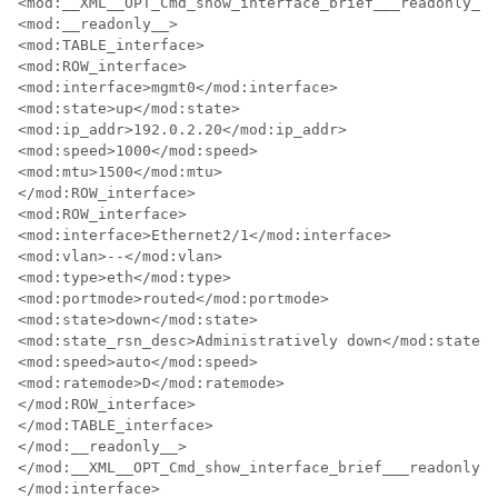
<mod:__XML__OPT_Cmd_show_interface_brief___readonly__>

<mod:__readonly__>

<mod:TABLE_interface>

<mod:ROW_interface>

<mod:interface>mgmt0</mod:interface>

<mod:state>up</mod:state>

<mod:ip_addr>192.0.2.20</mod:ip_addr>

<mod:speed>1000</mod:speed>

<mod:mtu>1500</mod:mtu>

</mod:ROW_interface>

<mod:ROW_interface>

<mod:interface>Ethernet2/1</mod:interface>

<mod:vlan>--</mod:vlan>

<mod:type>eth</mod:type>

<mod:portmode>routed</mod:portmode>

<mod:state>down</mod:state>

<mod:state_rsn_desc>Administratively down</mod:state_r
<mod:speed>auto</mod:speed>

<mod:ratemode>D</mod:ratemode>

</mod:ROW_interface>

</mod:TABLE_interface>

</mod:__readonly__>

</mod:__XML__OPT_Cmd_show_interface_brief___readonly__
</mod:interface>
