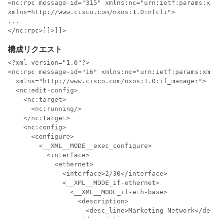
<nc:rpc message-id="315" xmlns:nc="urn:ietf:params:xml
xmlns=http://www.cisco.com/nxos:1.0:nfcli">

...

構成リクエスト
<?xml version="1.0"?>

<nc:rpc message-id="16" xmlns:nc="urn:ietf:params:xml:
  xmlns="http://www.cisco.com/nxos:1.0:if_manager">

  <nc:edit-config>

    <nc:target>

      <nc:running/>

    </nc:target>

    <nc:config>

      <configure>

        <__XML__MODE__exec_configure>

          <interface>

            <ethernet>

              <interface>2/30</interface>

              <__XML__MODE_if-ethernet>

                <__XML__MODE_if-eth-base>

                  <description>

                    <desc_line>Marketing Network</desc