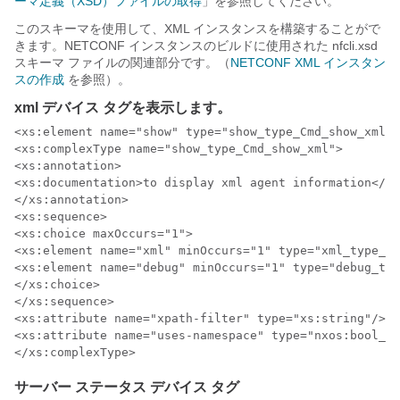
ーマ定義（XSD）ファイルの取得
」を参照してください。
このスキーマを使用して、XML インスタンスを構築することがで
きます。NETCONF インスタンスのビルドに使用された nfcli.xsd
スキーマ ファイルの関連部分です。（
NETCONF XML インスタン
スの作成
を参照）。
xml デバイス タグを表示します。
<xs:element name="show" type="show_type_Cmd_show_xml"/
<xs:complexType name="show_type_Cmd_show_xml">

<xs:annotation>

<xs:documentation>to display xml agent information</xs
</xs:annotation>

<xs:sequence>

<xs:choice maxOccurs="1">

<xs:element name="xml" minOccurs="1" type="xml_type_Cm
<xs:element name="debug" minOccurs="1" type="debug_typ
</xs:choice>

</xs:sequence>

<xs:attribute name="xpath-filter" type="xs:string"/>

<xs:attribute name="uses-namespace" type="nxos:bool_tr
サーバー ステータス デバイス タグ