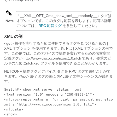
「__XML__OPT_Cmd_show_xml___readonly__」タグは
オプションです。このタグは応答を表します。応答の詳細
Note
については、
RPC 応答タグ
を参照してください。
XML の例
<get> 操作を実行するために使用できるタグを見つけるための |
XML オプション を使用できます。以下は | XML オプションの例で
す。この例では、このデバイスで操作を実行するための名前空間
定義タグが
http://www.cisco.com/nxos:1.0:nfcli
であり、要求のビ
ルドのためにnfcli.xsd ファイルを使用できることがわかります。
NETCONF 操作タグとデバイス タグを RPC タグで囲むことがで
きます。</rpc> 終了タグの後に XML 終了文字シーケンスが続きま
す。
Switch#> show xml server status | xml

<?xml version="1.0" encoding="ISO-8859-1"?>

<nf:rpc-reply xmlns:nf="urn:ietf:params:xml:ns:netconf
xmlns="http://www.cisco.com/nxos:1.0:nfcli">

<nf:data>

<show>
