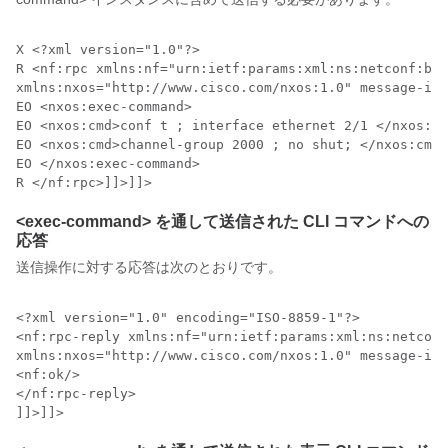
X <?xml version="1.0"?>

R <nf:rpc xmlns:nf="urn:ietf:params:xml:ns:netconf:bas
xmlns:nxos="http://www.cisco.com/nxos:1.0" message-id=
EO <nxos:exec-command>

EO <nxos:cmd>conf t ; interface ethernet 2/1 </nxos:cm
EO <nxos:cmd>channel-group 2000 ; no shut; </nxos:cmd>

EO </nxos:exec-command>

R </nf:rpc>]]>]]>
<exec-command> を通して送信された CLI コマンドへの
応答
送信操作に対する応答は次のとおりです。
<?xml version="1.0" encoding="ISO-8859-1"?>

<nf:rpc-reply xmlns:nf="urn:ietf:params:xml:ns:netconf
xmlns:nxos="http://www.cisco.com/nxos:1.0" message-id=
<nf:ok/>

</nf:rpc-reply>

]]>]]>