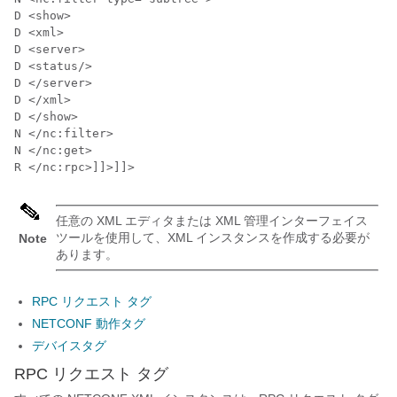
D <show>

D <xml>

D <server>

D <status/>

D </server>

D </xml>

D </show>

N </nc:filter>

N </nc:get>

任意の XML エディタまたは XML 管理インターフェイス
ツールを使用して、XML インスタンスを作成する必要が
Note
あります。
RPC リクエスト タグ
NETCONF 動作タグ
デバイスタグ
RPC リクエスト タグ