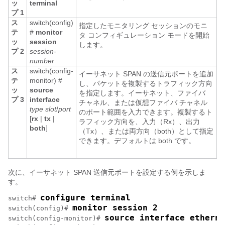
ッ
terminal
プ 1
ス
switch(config)
指定したモニタリング セッションのモニ
テ
#
monitor
タ コンフィギュレーション モードを開始
ッ
session
します。
プ 2
session-
number
ス
switch(config-
イーサネット SPAN の送信元ポートを追加
テ
monitor) #
し、パケットを複製するトラフィック方向
ッ
source
を指定します。イーサネット
、ファイバ
プ 3
interface
チャネル、または仮想ファイバ チャネル
type
slot
/
port
のポート範囲を入力できます。複製するト
[
rx
|
tx
|
ラフィック方向を、入力（Rx）、出力
both
]
（Tx）、または両方向（both）として指定
できます。デフォルトは both です。
次に、イーサネット SPAN 送信元ポートを設定する例を示しま
す。
configure terminal
switch# 
monitor session 2
switch(config)# 
source interface etherne
switch(config-monitor)# 