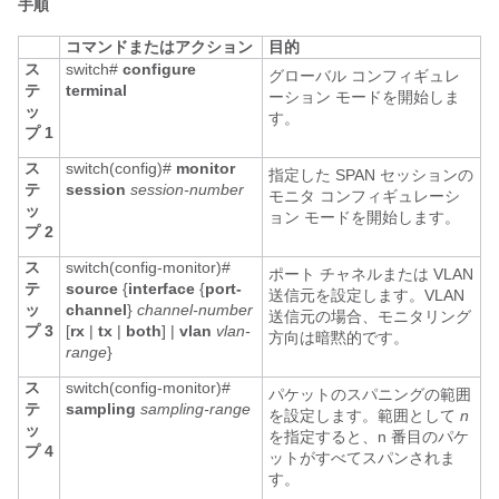
手順
コマンドまたはアクション
目的
ス
switch#
configure
グローバル コンフィギュレ
テ
terminal
ーション モードを開始しま
ッ
す。
プ 1
ス
switch(config)#
monitor
指定した SPAN セッションの
テ
session
session-number
モニタ コンフィギュレーシ
ッ
ョン モードを開始します。
プ 2
ス
switch(config-monitor)#
ポート チャネルまたは VLAN
テ
source
{
interface
{
port-
送信元を設定します。VLAN
ッ
channel
}
channel-number
送信元の場合、モニタリング
プ 3
[
rx
|
tx
|
both
] |
vlan
vlan-
方向は暗黙的です。
range
}
ス
switch(config-monitor)#
パケットのスパニングの範囲
テ
sampling
sampling-range
を設定します。範囲として
n
ッ
を指定すると、n 番目のパケ
プ 4
ットがすべてスパンされま
す。