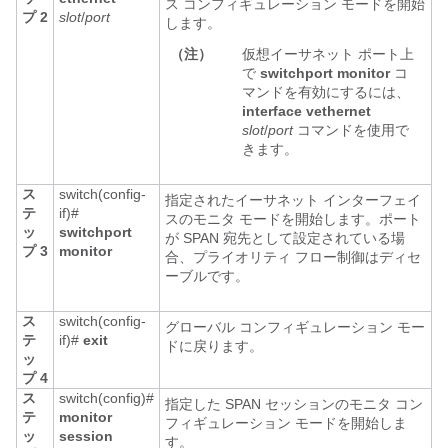
ス コンフィギュレーション モードを開始
プ 2
slot
/
port
します。
（注）
仮想イーサネット ポート上
で
switchport monitor
コ
マンドを有効にするには、
interface vethernet
slot
/
port
コマンドを使用で
きます。
ス
switch(config-
指定されたイーサネット インターフェイ
テ
if)#
スのモニタ モードを開始します。ポート
ッ
switchport
が SPAN 宛先として設定されている場
プ 3
monitor
合、プライオリティ フロー制御はディセ
ーブルです。
ス
switch(config-
グローバル コンフィギュレーション モー
テ
if)#
exit
ドに戻ります。
ッ
プ 4
ス
switch(config)#
指定した SPAN セッションのモニタ コン
テ
monitor
フィギュレーション モードを開始しま
ッ
session
す。