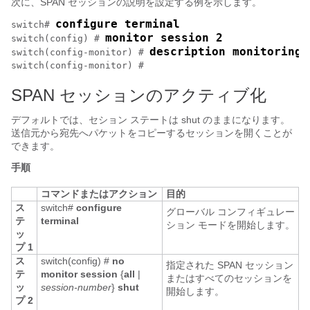
次に、SPAN セッションの説明を設定する例を示します。
configure terminal
switch# 
monitor session 2
switch(config) # 
description monitoring 
switch(config-monitor) # 
switch(config-monitor) #
SPAN セッションのアクティブ化
デフォルトでは、セション ステートは shut のままになります。
送信元から宛先へパケットをコピーするセッションを開くことが
できます。
手順
コマンドまたはアクション
目的
ス
switch#
configure
グローバル コンフィギュレー
テ
terminal
ション モードを開始します。
ッ
プ 1
ス
switch(config) #
no
指定された SPAN セッション
テ
monitor session
{
all
|
またはすべてのセッションを
ッ
session-number
}
shut
開始します。
プ 2