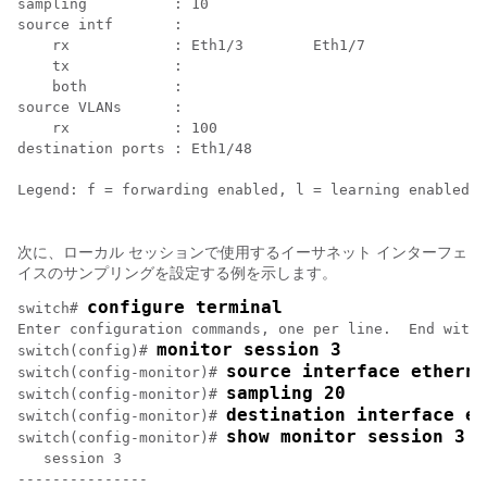
sampling          : 10

source intf       :

    rx            : Eth1/3        Eth1/7

    tx            :

    both          :

source VLANs      :

    rx            : 100

destination ports : Eth1/48

Legend: f = forwarding enabled, l = learning enabled

次に、ローカル セッションで使用するイーサネット インターフェ
イスのサンプリングを設定する例を示します。
configure terminal
switch# 
Enter configuration commands, one per line.  End with 
monitor session 3
switch(config)# 
source interface etherne
switch(config-monitor)# 
sampling 20
switch(config-monitor)# 
destination interface et
switch(config-monitor)# 
show monitor session 3
switch(config-monitor)# 
   session 3

---------------
