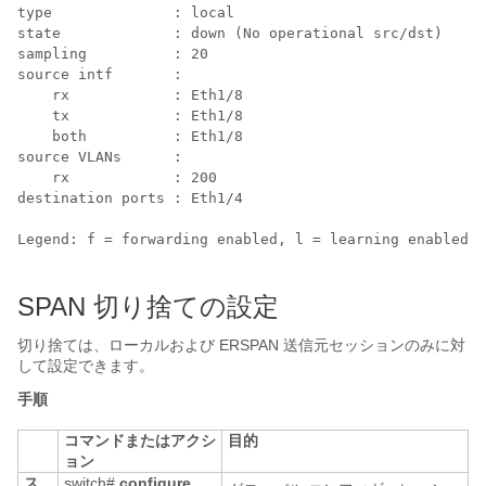
type              : local

state             : down (No operational src/dst)

sampling          : 20

source intf       :

    rx            : Eth1/8

    tx            : Eth1/8

    both          : Eth1/8

source VLANs      :

    rx            : 200

destination ports : Eth1/4

Legend: f = forwarding enabled, l = learning enabled

SPAN 切り捨ての設定
切り捨ては、ローカルおよび ERSPAN 送信元セッションのみに対
して設定できます。
手順
コマンドまたはアクシ
目的
ョン
ス
switch#
configure