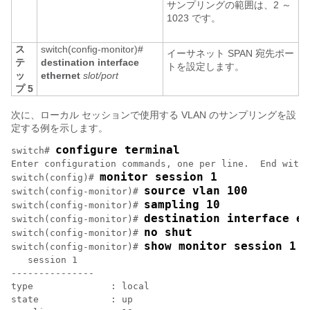
サンプリングの範囲は、2 ～
1023 です。
ス
switch(config-monitor)#
イーサネット SPAN 宛先ポー
テ
destination interface
トを設定します。
ッ
ethernet
slot/port
プ 5
次に、ローカル セッションで使用する VLAN のサンプリングを設
定する例を示します。
configure terminal
switch# 
Enter configuration commands, one per line.  End with 
monitor session 1
switch(config)# 
source vlan 100
switch(config-monitor)# 
sampling 10
switch(config-monitor)# 
destination interface et
switch(config-monitor)# 
no shut
switch(config-monitor)# 
show monitor session 1
switch(config-monitor)# 
   session 1

---------------

type              : local

state             : up
