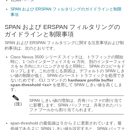
VLAN ベース
SPAN および ERSPAN フィルタリングのガイドラインと制限
事項
SPAN および ERSPAN フィルタリングの
ガイドラインと制限事項
SPAN および ERSPAN フィルタリングに関する注意事項および制
約事項は、次のとおりです。
Cisco Nexus 3500 シリーズ スイッチは、トラフィックの開始
時に、1 つのインターフェイスを rx 方向、別のインターフェイ
スを tx 方向にスパニングさせると同時に、SPAN のコピーをド
ロップします。これが生じる原因は、デフォルトの SPAN しき
い値の制限が低く、SPAN のバースト トラフィックを処理でき
ないためです。CLI コマンドの
hardware profile buffer
span-threshold <xx>
を使用して SPAN しきい値を高くしま
す。
SPAN しきい値の増加は、共有バッファの割り当て
（注）
に影響します。SPAN バッファは、共有されたバッ
ファ プールから割り当てられます。
span-threshold の最低値は 0 から 2 に更新されています。最
低値である 2 に SPAN しきい値を設定すると、SPAN バッファ