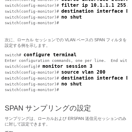
filter ip 10.1.1.1 255.2
switch(config-monitor)# 
destination interface Et
switch(config-monitor)# 
no shut
switch(config-monitor)# 
switch(config-monitor)# 

次に、ローカル セッションでの VLAN ベースの SPAN フィルタを
設定する例を示します。
configure terminal
switch# 
Enter configuration commands, one per line.  End with 
monitor session 3
switch(config)# 
source vlan 200
switch(config-monitor)# 
destination interface Et
switch(config-monitor)# 
no shut
switch(config-monitor)# 
switch(config-monitor)# 

SPAN サンプリングの設定
サンプリングは、ローカルおよび ERSPAN 送信元セッションのみ
に対して設定できます。