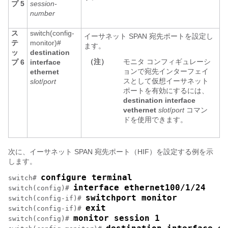
プ 5
session-
number
ス
switch(config-
イーサネット SPAN 宛先ポートを設定し
テ
monitor)#
ます。
ッ
destination
（注）
モニタ コンフィギュレーシ
プ 6
interface
ョンで宛先インターフェイ
ethernet
スとして仮想イーサネット
slot
/
port
ポートを有効にするには、
destination interface
vethernet
slot
/
port
コマン
ドを使用できます。
次に、イーサネット SPAN 宛先ポート（HIF）を設定する例を示
します。
configure terminal
switch# 
interface ethernet100/1/24
switch(config)# 
switchport monitor
switch(config-if)# 
exit
switch(config-if)# 
monitor session 1
switch(config)# 