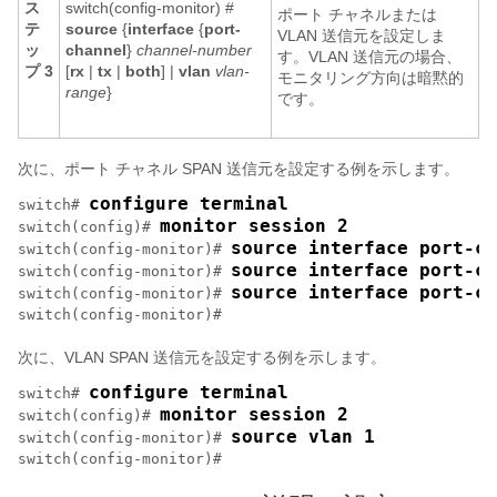
ス
switch(config-monitor) #
ポート チャネルまたは
テ
source
{
interface
{
port-
VLAN 送信元を設定しま
ッ
channel
}
channel-number
す。VLAN 送信元の場合、
プ 3
[
rx
|
tx
|
both
] |
vlan
vlan-
モニタリング方向は暗黙的
range
}
です。
次に、ポート チャネル SPAN 送信元を設定する例を示します。
configure terminal
switch# 
monitor session 2
switch(config)# 
source interface port-ch
switch(config-monitor)# 
source interface port-ch
switch(config-monitor)# 
source interface port-ch
switch(config-monitor)# 
switch(config-monitor)#
次に、VLAN SPAN 送信元を設定する例を示します。
configure terminal
switch# 
monitor session 2
switch(config)# 
source vlan 1
switch(config-monitor)# 
switch(config-monitor)#