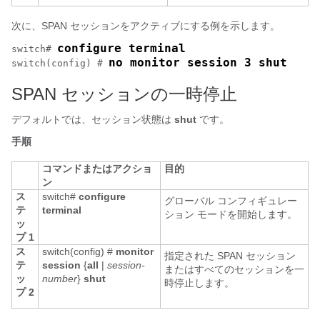
次に、SPAN セッションをアクティブにする例を示します。
configure terminal
switch# 
no monitor session 3 shut
switch(config) # 
SPAN セッションの一時停止
デフォルトでは、セッション状態は
shut
です。
手順
コマンドまたはアクショ
目的
ン
ス
switch#
configure
グローバル コンフィギュレー
テ
terminal
ション モードを開始します。
ッ
プ 1
ス
switch(config) #
monitor
指定された SPAN セッション
テ
session
{
all
|
session-
またはすべてのセッションを一
ッ
number
}
shut
時停止します。
プ 2