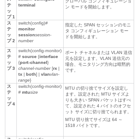
グローバル コンフィギュレーショ
テ
terminal
ン モードを開始します。
ッ
プ 1
ス
switch(config)#
指定した SPAN セッションのモニ
テ
monitor
タ コンフィギュレーション モー
ッ
session
session-
ドを開始します。
プ 2
number
ス
switch(config-monitor)
ポート チャネルまたは VLAN 送信
テ
#
source
{
interface
元を設定します。VLAN 送信元の
ッ
{
port-channel
}
場合、モニタリング方向は暗黙的
プ 3
channel-number
[
rx
|
です。
tx
|
both
] |
vlan
vlan-
range
}
ス
switch(config-monitor)
MTU の切り捨てサイズを設定し
テ
#
mtu
size
ます。設定された MTU サイズよ
ッ
りも大きい SPAN パケットはすべ
プ 4
て、設定された 4 バイトのオフセ
ット サイズに切り捨てられます。
MTU 切り捨てサイズは 64 ～
1518 バイトです。