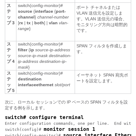
ス
switch(config-monitor)#
ポート チャネルまたは
テ
source
{
interface
{
port-
VLAN 送信元を設定しま
ッ
channel
}
channel-number
す。VLAN 送信元の場合、
プ 3
[
rx
|
tx
|
both
] |
vlan
vlan-
モニタリング方向は暗黙的
range
}
です。
ス
switch(config-monitor)#
SPAN フィルタを作成しま
テ
filter
{
ip
source-ip-address
す。
ッ
source-ip-mask
destination-
プ 4
ip-address
destination-ip-
mask
}
ス
switch(config-monitor)#
イーサネット SPAN 宛先ポ
テ
destination
ートを設定します。
ッ
interface
ethernet
slot/port
プ 5
次に、ローカル セッションでの IP ベースの SPAN フィルタを設
定する例を示します。
switch# configure terminal
Enter configuration commands, one per line.  End with 
monitor session 1
switch(config)# 
source interface Etherne
switch(config-monitor)# 