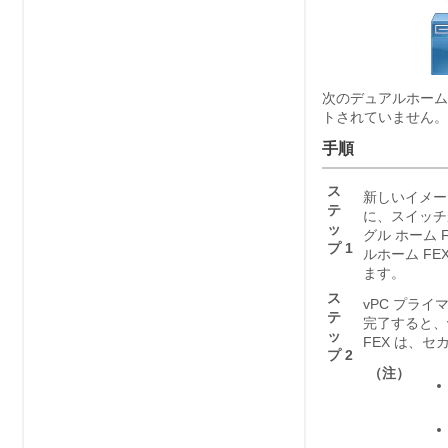
次のデュアルホーム
トされていません。
手順
ス
新しいイメー
テ
に、スイッチ
ッ
グル ホーム
プ 1
ルホーム F
ます。
ス
vPC プラ
テ
完了すると、
ッ
FEX は、セ
プ 2
（注）