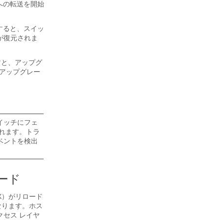
への転送を開始
すると、スイッ
クが復元されま
すと、アップグ
（アップグレー
イッチにフェ
されます。トラ
ベントを検出
ード
X）がリロード
なります。ホス
クセス レイヤ