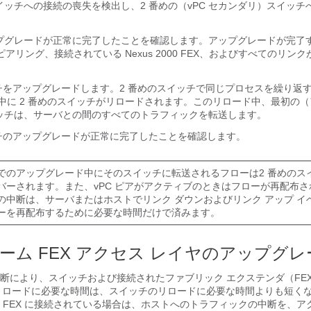
ッチへの接続の喪失を検出し、2 番めの（vPC セカンダリ）スイッチ
プグレードが正常に完了したことを確認します。アップグレードが完了
ピアリング、接続されている Nexus 2000 FEX、およびすべてのリン
ッチをアップグレードします。2 番めのスイッチで同じプロセスを繰り返
中に 2 番めのスイッチがリロードされます。このリロード中、最初の
ッチは、サーバとの間のすべてのトラフィックを転送します。
ッチのアップグレードが正常に完了したことを確認します。
でのアップグレード中にそのスイッチに転送されるフローは2 番めのス
バーされます。また、vPC ピアがアクティブのときはフローが再配布
の中断は、サーバまたはホストでリンク ダウンおよびリンク アップ イ
ーを再配布するために必要な時間だけで済みます。
ーム FEX アクセス レイヤのアップグレ
断により、スイッチおよび接続されたファブリック エクステンダ（FE
のリロードに必要な時間は、スイッチのリロードに必要な時間よりも短く
 FEX に接続されている場合は、ホストへのトラフィックの中断を、ア