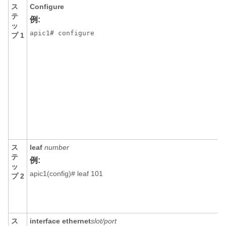
ス
Configure
テ
例:
ッ
apic1# configure
プ 1
ス
leaf
number
テ
例:
ッ
apic1(config)# leaf 101
プ 2
ス
interface
ethernet
slot/port