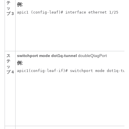
テ
例:
ッ
apic1 (config-leaf)# interface ethernet 1/25
プ 3
ス
switchport
mode
dot1q-tunnel
doubleQtagPort
テ
例:
ッ
apic1(config-leaf-if)# switchport mode dot1q-tun
プ 4