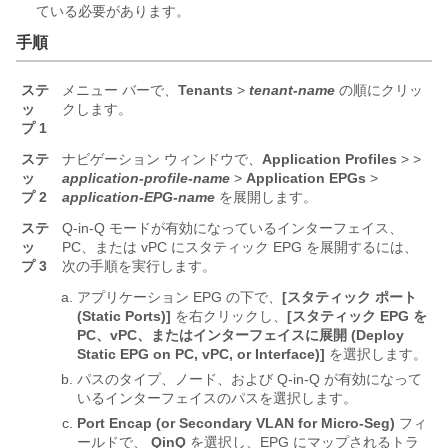
ている必要があります。
手順
ステ
メニュー バーで、
Tenants
>
tenant-name
の順にクリッ
ッ
クします。
プ 1
ステ
ナビゲーション ウィンドウで、
Application Profiles
>
>
ッ
application-profile-name
>
Application EPGs
>
プ 2
application-EPG-name
を展開します。
ステ
Q-in-Q モードが有効になっているインターフェイス、
ッ
PC、または vPC にスタティック EPG を展開するには、
プ 3
次の手順を実行します。
アプリケーション EPG の下で、
[スタティック ポート
(Static Ports)]
を右クリックし、
[スタティック EPG を
PC、vPC、またはインターフェイスに展開 (Deploy
Static EPG on PC, vPC, or Interface)]
を選択します。
パスのタイプ、ノード、および Q-in-Q が有効になって
いるインターフェイスのパスを選択します。
Port Encap (or Secondary VLAN for Micro-Seg)
フィ
ールドで、
QinQ
を選択し、EPG にマップされるトラ