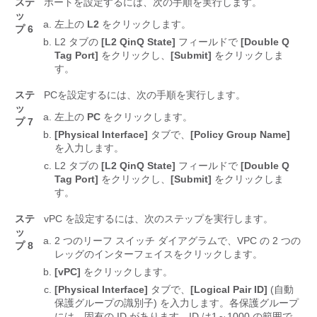
ステ
ポートを設定するには、次の手順を実行します。
ッ
左上の
L2
をクリックします。
プ 6
L2 タブの
[L2 QinQ State]
フィールドで
[Double Q
Tag Port]
をクリックし、
[Submit]
をクリックしま
す。
ステ
PCを設定するには、次の手順を実行します。
ッ
左上の
PC
をクリックします。
プ 7
[Physical Interface]
タブで、
[Policy Group Name]
を入力します。
L2 タブの
[L2 QinQ State]
フィールドで
[Double Q
Tag Port]
をクリックし、
[Submit]
をクリックしま
す。
ステ
vPC を設定するには、次のステップを実行します。
ッ
2 つのリーフ スイッチ ダイアグラムで、VPC の 2 つの
プ 8
レッグのインターフェイスをクリックします。
[vPC]
をクリックします。
[Physical Interface]
タブで、
[Logical Pair ID]
(自動
保護グループの識別子) を入力します。各保護グループ
には、固有の ID があります。ID は1～1000 の範囲で