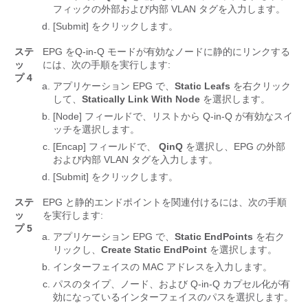
フィックの外部および内部 VLAN タグを入力します。
[Submit]
をクリックします。
ステ
EPG をQ-in-Q モードが有効なノードに静的にリンクする
ッ
には、次の手順を実行します:
プ 4
アプリケーション EPG で、
Static Leafs
を右クリック
して、
Statically Link With Node
を選択します。
[Node] フィールドで、リストから Q-in-Q が有効なスイ
ッチを選択します。
[Encap] フィールドで、
QinQ
を選択し、EPG の外部
および内部 VLAN タグを入力します。
[Submit]
をクリックします。
ステ
EPG と静的エンドポイントを関連付けるには、次の手順
ッ
を実行します:
プ 5
アプリケーション EPG で、
Static EndPoints
を右ク
リックし、
Create Static EndPoint
を選択します。
インターフェイスの MAC アドレスを入力します。
パスのタイプ、ノード、および Q-in-Q カプセル化が有
効になっているインターフェイスのパスを選択します。