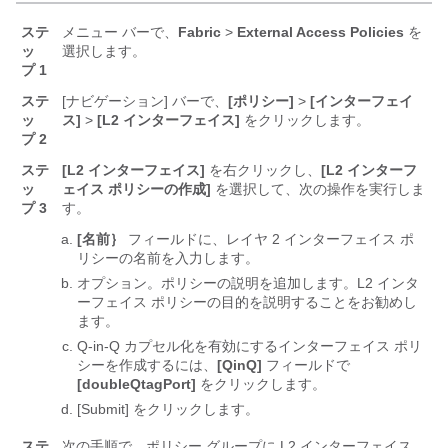
ステ
メニュー バーで、
Fabric
>
External Access Policies
を
ッ
選択します。
プ 1
ステ
[ナビゲーション] バーで、
[ポリシー]
>
[インターフェイ
ッ
ス]
>
[L2 インターフェイス]
をクリックします。
プ 2
ステ
[L2 インターフェイス]
を右クリックし、
[L2 インターフ
ッ
ェイス ポリシーの作成]
を選択して、次の操作を実行しま
プ 3
す。
[名前｝
フィールドに、レイヤ 2 インターフェイス ポ
リシーの名前を入力します。
オプション。ポリシーの説明を追加します。L2 インタ
ーフェイス ポリシーの目的を説明することをお勧めし
ます。
Q-in-Q カプセル化を有効にするインターフェイス ポリ
シーを作成するには、
[QinQ]
フィールドで
[doubleQtagPort]
をクリックします。
[Submit]
をクリックします。
ステ
次の手順で、ポリシー グループに L2 インターフェイス