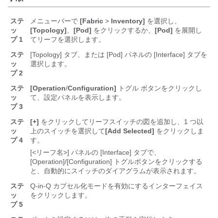
ステ
メニューバーで
[Fabric
>
Inventory]
を選択し、
ッ
[Topology]
、
[Pod]
をクリックするか、
[Pod]
を展開し
プ 1
てリーフを選択します。
ステ
[Topology] タブ、または [Pod] パネルの [Interface] タブを
ッ
選択します。
プ 2
ステ
[Operation
/
Configuration]
トグル ボタンをクリックし
ッ
て、設定パネルを表示します。
プ 3
ステ
[+]
をクリックしてリーフスイッチの図を追加し、1 つ以
ッ
上のスイッチを選択して
[Add Selected]
をクリックしま
プ 4
す。
[<リーフ名>] パネルの [Interface] タブで、
[Operation]/[Configuration] トグルボタンをクリックする
と、自動的にスイッチのダイアグラムが表示されます。
ステ
Q-in-Q カプセル化モードを有効にするインターフェイス
ッ
をクリックします。
プ 5