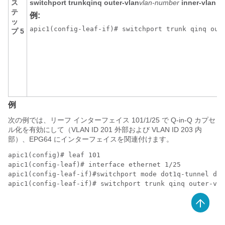
ス
switchport
trunk
qinq
outer-vlan
vlan-number
inner-vlan
v
テ
例:
ッ
apic1(config-leaf-if)# switchport trunk qinq out
プ 5
例
次の例では、リーフ インターフェイス 101/1/25 で Q-in-Q カプセ
ル化を有効にして（VLAN ID 201 外部および VLAN ID 203 内
部）、EPG64 にインターフェイスを関連付けます。
apic1(config)# leaf 101

apic1(config-leaf)# interface ethernet 1/25

apic1(config-leaf-if)#switchport mode dot1q-tunnel dou
apic1(config-leaf-if)# switchport trunk qinq outer-vla