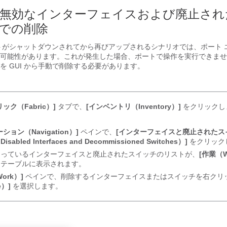
らの無効なインターフェイスおよび廃止さ
での削除
トがシャットダウンされてから再びアップされるシナリオでは、ポート エ
可能性があります。これが発生した場合、ポートで操作を実行できませ
を GUI から手動で削除する必要があります。
ック（Fabric）]
タブで、
[インベントリ（Inventory）]
をクリックし
ション（Navigation）]
ペインで、
[インターフェイスと廃止されたス
sabled Interfaces and Decommissioned Switches）]
をクリック
なっているインターフェイスと廃止されたスイッチのリストが、
[作業（W
約テーブルに表示されます。
ork）]
ペインで、削除するインターフェイスまたはスイッチを右クリ
e）]
を選択します。