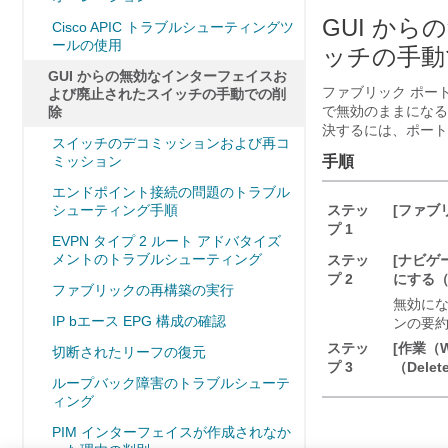
GUI か
Cisco APIC トラブルシューティングツ
ールの使用
ッチの手動
GUI からの無効なインターフェイスお
ファブリック ポー
よび廃止されたスイッチの手動での削
で無効のままになる
除
決するには、ポート
スイッチのデコミッションおよび再コ
ミッション
手順
エンドポイント接続の問題のトラブル
シューティング手順
ステッ
[ファブリ
プ 1
EVPN タイプ 2 ルート アドバタイズ
メントのトラブルシューティング
ステッ
[ナビゲー
プ 2
にする（Di
ファブリックの再構築の実行
無効に
IP bエース EPG 構成の確認
ンの要
ステッ
[作業（W
切断されたリーフの復元
プ 3
（Delet
ループバック障害のトラブルシューテ
ィング
PIM インターフェイスが作成されなか