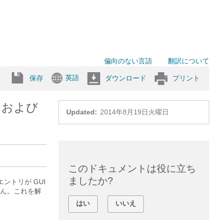
偏向のない言語
翻訳について
英語
保存
ダウンロード
プリント
スおよび
Updated:
2014年8月19日火曜日
このドキュメントは役に立ち
ましたか?
ントリが GUI
ん。これを解
はい
いいえ