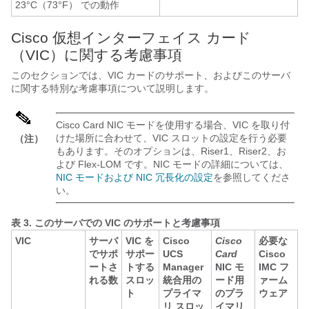
23°C（73°F） での動作
Cisco 仮想インターフェイス カード
（VIC）に関する考慮事項
このセクションでは、VIC カードのサポート、およびこのサーバ
に関する特別な考慮事項について説明します。
Cisco Card
NIC モードを使用する場合、VIC を取り付
けた場所に合わせて、
VIC スロット
の設定を行う必要
（注）
もあります。そのオプションは、Riser1、Riser2、お
よび Flex-LOM です。NIC モードの詳細については、
NIC モードおよび NIC 冗長化の設定
を参照してくださ
い。
表 3.
このサーバでの VIC のサポートと考慮事項
VIC
サーバ
VIC を
Cisco
Cisco
必要な
でサポ
サポー
UCS
Card
Cisco
ートさ
トする
Manager
NIC モ
IMC フ
れる数
スロッ
統合用の
ード用
ァーム
ト
プライマ
のプラ
ウェア
リ スロッ
イマリ