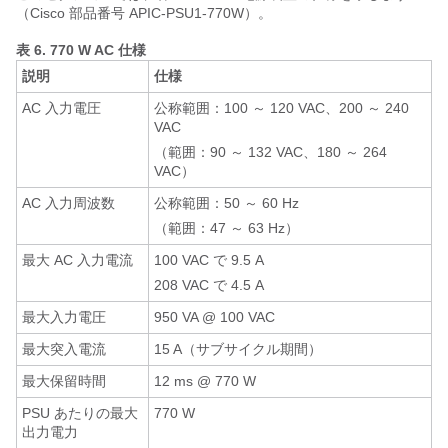
（Cisco 部品番号 APIC-PSU1-770W）。
表 6.
770 W AC 仕様
説明
仕様
AC 入力電圧
公称範囲：100 ～ 120 VAC、200 ～ 240
VAC
（範囲：90 ～ 132 VAC、180 ～ 264
VAC）
AC 入力周波数
公称範囲：50 ～ 60 Hz
（範囲：47 ～ 63 Hz）
最大 AC 入力電流
100 VAC で 9.5 A
208 VAC で 4.5 A
最大入力電圧
950 VA @ 100 VAC
最大突入電流
15 A（サブサイクル期間）
最大保留時間
12 ms @ 770 W
PSU あたりの最大
770 W
出力電力