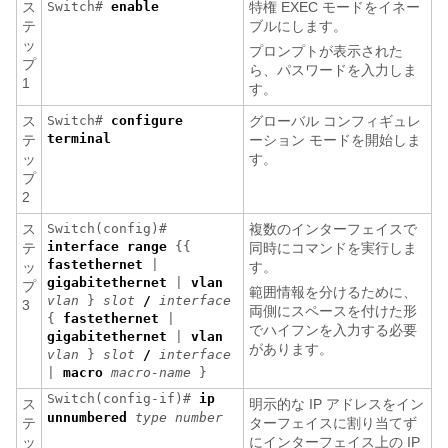
ス
Switch#
enable
特権 EXEC モードをイネー
テ
ブルにします。
ッ
プロンプトが表示された
プ
ら、パスワードを入力しま
1
す。
ス
Switch#
configure
グローバル コンフィギュレ
terminal
テ
ーション モードを開始しま
ッ
す。
プ
2
ス
Switch(config)#
複数のインターフェイスで
interface range
{{
テ
同時にコマンドを実行しま
fastethernet
|
ッ
す。
gigabitethernet
|
vlan
プ
範囲情報を分けるために、
vlan
}
slot
/
interface
3
両側にスペースを付けた形
{
fastethernet
|
でハイフンを入力する必要
gigabitethernet
|
vlan
があります。
vlan
}
slot
/
interface
|
macro
macro-name
}
Switch(config-if)#
ip
ス
明示的な IP アドレスをイン
unnumbered
type number
テ
ターフェイスに割り当てず
ッ
にインターフェイス上の IP