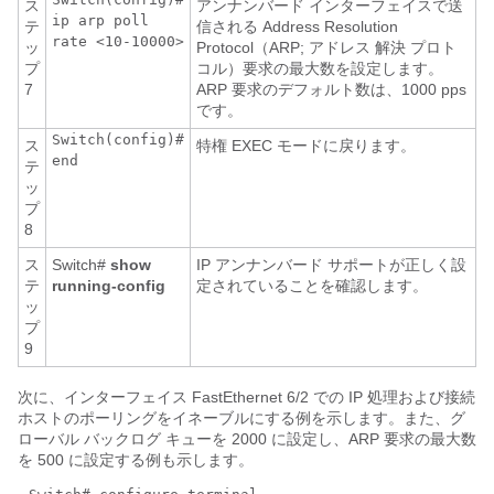
ス
アンナンバード インターフェイスで送
ip arp poll
テ
信される Address Resolution
rate <10-10000>
ッ
Protocol（ARP; アドレス 解決 プロト
プ
コル）要求の最大数を設定します。
7
ARP 要求のデフォルト数は、1000 pps
です。
Switch(config)#
ス
特権 EXEC モードに戻ります。
end
テ
ッ
プ
8
ス
Switch#
show
IP アンナンバード サポートが正しく設
テ
running-config
定されていることを確認します。
ッ
プ
9
次に、インターフェイス FastEthernet 6/2 での IP 処理および接続
ホストのポーリングをイネーブルにする例を示します。また、グ
ローバル バックログ キューを 2000 に設定し、ARP 要求の最大数
を 500 に設定する例も示します。