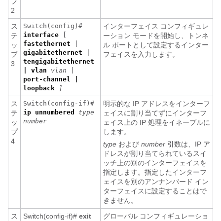
プ
2
ス
Switch(config)#
インターフェイス コンフィギュレ
interface
[
テ
ーション モードを開始し、トンネ
fastethernet
|
ッ
ル ポートとして設定するインター
gigabitethernet
|
プ
フェイスを入力します。
tengigabitethernet
3
| vlan
vlan
|
port-channel |
loopback
]
ス
Switch(config-if)#
明示的な IP アドレスをインターフ
ip unnumbered
type
テ
ェイスに割り当てずにインターフ
number
ッ
ェイス上の IP 処理をイネーブルに
プ
します。
4
type
および
number
引数は、IP ア
ドレスが割り当てられているスイ
ッチ上の別のインターフェイスを
指定します。指定したインターフ
ェイスを別のアンナンバード イン
ターフェイスに設定することはで
きません。
ス
Switch(config-if)#
exit
グローバル コンフィギュレーショ