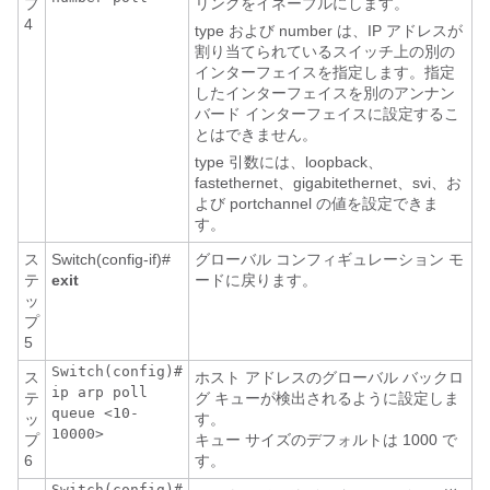
プ
リングをイネーブルにします。
4
type および number は、IP アドレスが
割り当てられているスイッチ上の別の
インターフェイスを指定します。指定
したインターフェイスを別のアンナン
バード インターフェイスに設定するこ
とはできません。
type 引数には、loopback、
fastethernet、gigabitethernet、svi、お
よび portchannel の値を設定できま
す。
ス
Switch(config-if)#
グローバル コンフィギュレーション モ
テ
exit
ードに戻ります。
ッ
プ
5
Switch(config)#
ス
ホスト アドレスのグローバル バックロ
ip arp poll
テ
グ キューが検出されるように設定しま
queue <10-
ッ
す。
10000>
プ
キュー サイズのデフォルトは 1000 で
6
す。
Switch(config)#