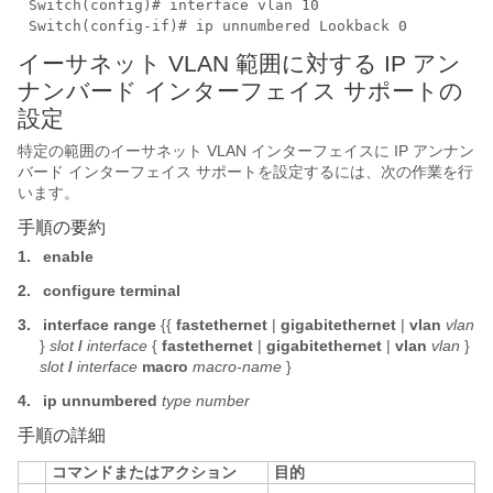
Switch(config)# interface vlan 10
Switch(config-if)# ip unnumbered Lookback 0
イーサネット VLAN 範囲に対する IP アン
ナンバード インターフェイス サポートの
設定
特定の範囲のイーサネット VLAN インターフェイスに IP アンナン
バード インターフェイス サポートを設定するには、次の作業を行
います。
手順の要約
1.
enable
2.
configure
terminal
3.
interface range
{{
fastethernet
|
gigabitethernet
|
vlan
vlan
}
slot
/
interface
{
fastethernet
|
gigabitethernet
|
vlan
vlan
}
slot
/
interface
macro
macro-name
}
4.
ip unnumbered
type number
手順の詳細
コマンドまたはアクション
目的