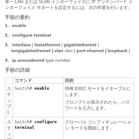
単一 LAN または VLAN インターフェイスに IP アンナンバード イ
ンターフェイス サポートを設定するには、次の作業を行います。
手順の要約
1.
enable
2.
configure
terminal
3.
interface
[
fastethernet
|
gigabitethernet
|
tengigabitethernet | vlan
vlan
}
port-channel | loopback
]
4.
ip unnumbered
type number
手順の詳細
コマンド
目的
ス
Switch#
enable
特権 EXEC モードをイネーブルに
テ
します。
ッ
プロンプトが表示されたら、パス
プ
ワードを入力します。
1
ス
Switch#
configure
グローバル コンフィギュレーショ
terminal
テ
ン モードを開始します。
ッ