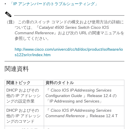
•
「IP アンナンバードのトラブルシューティング」
（
注
） この章のスイッチ コマンドの構文および使用方法の詳細に
ついては、『
Catalyst 4500 Series Switch Cisco IOS
Command Reference
』および次の URL の関連マニュアルを
参照してください。
http://www.cisco.com/univercd/cc/td/doc/product/software/io
s122sr/cr/index.htm
関連資料
関連トピック
資料のタイトル
DHCP およびその
『
Cisco IOS IP Addressing Services
他の IP アドレッシ
Configuration Guide
』Release 12.4 の
ングの設定作業
「IP Addressing and Services」
DHCP およびその
『
Cisco IOS IP Addressing Services
他の IP アドレッシ
Command Reference
』Release 12.4 T
ングのコマンド