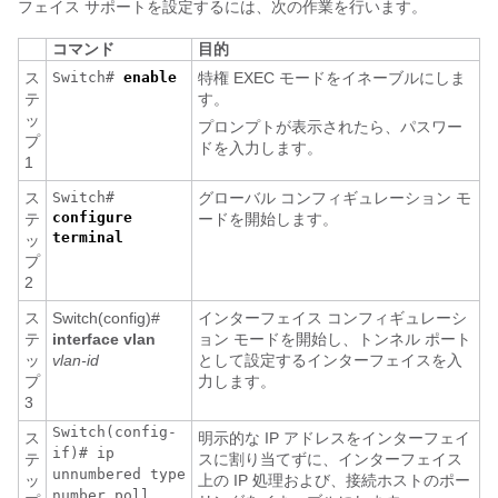
フェイス サポートを設定するには、次の作業を行います。
コマンド
目的
ス
Switch#
enable
特権 EXEC モードをイネーブルにしま
テ
す。
ッ
プロンプトが表示されたら、パスワー
プ
ドを入力します。
1
ス
Switch#
グローバル コンフィギュレーション モ
configure
テ
ードを開始します。
terminal
ッ
プ
2
ス
Switch(config)#
インターフェイス コンフィギュレーシ
テ
interface vlan
ョン モードを開始し、トンネル ポート
ッ
vlan-id
として設定するインターフェイスを入
プ
力します。
3
Switch(config-
ス
明示的な IP アドレスをインターフェイ
if)# ip
テ
スに割り当てずに、インターフェイス
unnumbered type
ッ
上の IP 処理および、接続ホストのポー
number poll