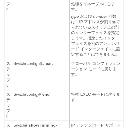
プ
処理をイネーブルにしま
4
す。
type
および
number
引数
は、IP アドレスが割り当て
られているスイッチ上の別
のインターフェイスを指定
します。指定したインター
フェイスを別のアンナンバ
ード インターフェイスに設
定することはできません。
ス
Switch(config-if)#
exit
グローバル コンフィギュレ
テ
ーション モードに戻りま
ッ
す。
プ
5
ス
Switch(config)#
end
特権 EXEC モードに戻りま
テ
す。
ッ
プ
6
ス
Switch#
show running-
IP アンナンバード サポート