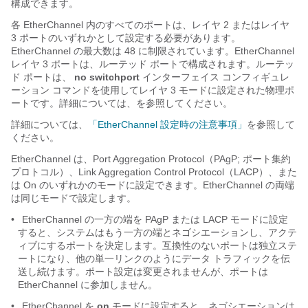
構成できます。
各 EtherChannel 内のすべてのポートは、レイヤ 2 またはレイヤ
3 ポートのいずれかとして設定する必要があります。
EtherChannel の最大数は 48 に制限されています。EtherChannel
レイヤ 3 ポートは、ルーテッド ポートで構成されます。ルーテッ
ド ポートは、
no switchport
インターフェイス コンフィギュレ
ーション コマンドを使用してレイヤ 3 モードに設定された物理ポ
ートです。詳細については、
を参照してください。
詳細については、
「EtherChannel 設定時の注意事項」
を参照して
ください。
EtherChannel は、Port Aggregation Protocol（PAgP; ポート集約
プロトコル）、Link Aggregation Control Protocol（LACP）、また
は On のいずれかのモードに設定できます。EtherChannel の両端
は同じモードで設定します。
•
EtherChannel の一方の端を PAgP または LACP モードに設定
すると、システムはもう一方の端とネゴシエーションし、アクテ
ィブにするポートを決定します。互換性のないポートは独立ステ
ートになり、他の単一リンクのようにデータ トラフィックを伝
送し続けます。ポート設定は変更されませんが、ポートは
EtherChannel に参加しません。
•
EtherChannel を
on
モードに設定すると、ネゴシエーションは