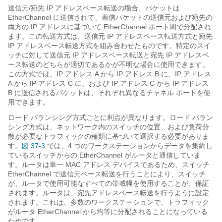
送信元/宛先 IP アドレスベース転送の場合、パケットは
EtherChannel に送信されて、着信パケットの送信元および宛先の
両方の IP アドレスに基づいて EtherChannel ポート間で分配され
ます。この転送方式は、送信元 IP アドレスベース転送方式と宛先
IP アドレスベース転送方式を組み合わせたものです。特定のスイ
ッチに対して送信元 IP アドレスベース転送と宛先 IP アドレスベ
ース転送のどちらが適切であるかが不明な場合に使用できます。
この方式では、IP アドレス A から IP アドレス B に、IP アドレス
A から IP アドレス C に、および IP アドレス C から IP アドレス
B に送信されるパケットは、それぞれ異なるチャネル ポートを使
用できます。
ロード バランシング方式ごとに利点が異なります。ロード バラン
シング方式は、ネットワーク内のスイッチの位置、および負荷分
散が必要なトラフィックの種類に基づいて選択する必要がありま
す。
図 37-3
では、4 つのワークステーションからデータを集約し
ているスイッチからの EtherChannel がルータと通信していま
す。ルータは単一 MAC アドレス デバイスであるため、スイッチ
EtherChannel で送信元ベース転送を行うことにより、スイッチ
が、ルータで使用可能なすべての帯域幅を使用することが、保証
されます。ルータは、宛先アドレスベース転送を行うように設定
されます。これは、多数のワークステーションで、トラフィック
がルータ EtherChannel から均等に分配されることになっている
ためです。