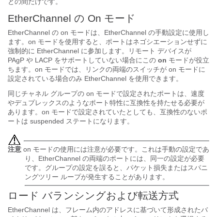
との間だけです。
EtherChannel の On モード
EtherChannel の on モードは、EtherChannel の手動設定に使用し
ます。on モードを使用すると、ポートはネゴシエーションせずに
強制的に EtherChannel に参加します。リモート デバイスが
PAgP や LACP をサポートしていない場合にこの
on
モードが役立
ちます。on モードでは、リンクの両端のスイッチが on モードに
設定されている場合のみ EtherChannel を使用できます。
同じチャネル グループの on モードで設定されたポートは、速度
やデュプレックスのようなポート特性に互換性を持たせる必要が
あります。on モードで設定されていたとしても、互換性のないポ
ートは suspended ステートになります。
注意
on モードの使用には注意が必要です。これは手動の設定であ
り、EtherChannel の両端のポートには、同一の設定が必要
です。グループの設定を誤ると、パケット損失またはスパニ
ングツリー ループが発生することがあります。
ロード バランシングおよび転送方式
EtherChannel は、フレーム内のアドレスに基づいて形成されたバ