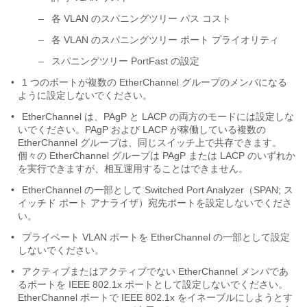
–
各 VLAN のスパニングツリー パス コスト
–
各 VLAN のスパニングツリー ポート プライオリティ
–
スパニングツリー PortFast の設定
•
1 つのポートが複数の EtherChannel グループのメンバになる
ように設定しないでください。
•
EtherChannel は、PAgP と LACP の両方のモードには設定しな
いでください。PAgP および LACP が稼働している複数の
EtherChannel グループは、同じスイッチ上で共存できます。
個々の EtherChannel グループは PAgP または LACP のいずれか
を実行できますが、相互運用することはできません。
•
EtherChannel の一部として Switched Port Analyzer（SPAN; ス
イッチド ポート アナライザ）宛先ポートを設定しないでくださ
い。
•
プライベート VLAN ポートを EtherChannel の一部として設定
しないでください。
•
アクティブまたはアクティブでない EtherChannel メンバであ
るポートを IEEE 802.1x ポートとして設定しないでください。
EtherChannel ポートで IEEE 802.1x をイネーブルにしようとす