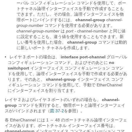
ーバル コンフィギュレーション コマンドを使用して、ポー
トチャネル論理インターフェイスを手動で作成することも
できます。ただし、その場合、論理インターフェイスを物
理ポートにバインドするには、
channel-group
channel-
group-number
コマンドを使用する必要があります。
channel-group-number
は
port
-
channel-number と同じ値
に設定することも、違う値を使用することもできます。新
しい番号を使用した場合、
channel-group
コマンドは動的
に新しいポート チャネルを作成します。
•
レイヤ 3 ポートの場合は、
interface port-channel
グローバル
コンフィギュレーション コマンド、およびそのあとに
no
switchport
インターフェイス コンフィギュレーション コマン
ドを使用して、論理インターフェイスを手動で作成する必要があ
ります。そのあと、
channel-group
インターフェイス コンフ
ィギュレーション コマンドを使用して、手動で EtherChannel
にインターフェイスを割り当てます。
レイヤ 2 およびレイヤ 3 ポートのいずれの場合も、
channel-
group
コマンドを実行すると、
物理ポートと論理インターフェイ
スがバインドされます（
図 37-2
を参照）。
各 EtherChannel には 1 ～ 48
のポートチャネル論理インターフェ
イスがあります。ポートチャネル インターフェイス番号は、
channel-group
インターフェイス コンフィギュレーション コマ