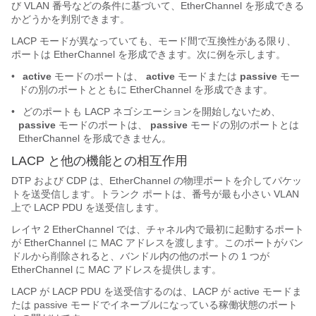
び VLAN 番号などの条件に基づいて、EtherChannel を形成できる
かどうかを判別できます。
LACP モードが異なっていても、モード間で互換性がある限り、
ポートは EtherChannel を形成できます。次に例を示します。
•
active
モードのポートは、
active
モードまたは
passive
モー
ドの別のポートとともに EtherChannel を形成できます。
•
どのポートも LACP ネゴシエーションを開始しないため、
passive
モードのポートは、
passive
モードの別のポートとは
EtherChannel を形成できません。
LACP と他の機能との相互作用
DTP および CDP は、EtherChannel の物理ポートを介してパケッ
トを送受信します。トランク ポートは、番号が最も小さい VLAN
上で LACP PDU を送受信します。
レイヤ 2 EtherChannel では、チャネル内で最初に起動するポート
が EtherChannel に MAC アドレスを渡します。このポートがバン
ドルから削除されると、バンドル内の他のポートの 1 つが
EtherChannel に MAC アドレスを提供します。
LACP が LACP PDU を送受信するのは、LACP が active モードま
たは passive モードでイネーブルになっている稼働状態のポート