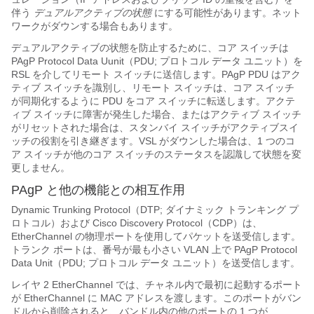
伴う
デュアルアクティブの状態
にする可能性があります。ネット
ワークがダウンする場合もあります。
デュアルアクティブの状態を防止するために、コア スイッチは
PAgP Protocol Data Uunit（PDU; プロトコル データ ユニット）を
RSL を介してリモート スイッチに送信します。PAgP PDU はアク
ティブ スイッチを識別し、リモート スイッチは、コア スイッチ
が同期化するように PDU をコア スイッチに転送します。アクテ
ィブ スイッチに障害が発生した場合、またはアクティブ スイッチ
がリセットされた場合は、スタンバイ スイッチがアクティブスイ
ッチの役割を引き継ぎます。VSL がダウンした場合は、1 つのコ
ア スイッチが他のコア スイッチのステータスを認識して状態を変
更しません。
PAgP と他の機能との相互作用
Dynamic Trunking Protocol（DTP; ダイナミック トランキング プ
ロトコル）および Cisco Discovery Protocol（CDP）は、
EtherChannel の物理ポートを使用してパケットを送受信します。
トランク ポートは、番号が最も小さい VLAN 上で PAgP Protocol
Data Unit（PDU; プロトコル データ ユニット）を送受信します。
レイヤ 2 EtherChannel では、チャネル内で最初に起動するポート
が EtherChannel に MAC アドレスを渡します。このポートがバン
ドルから削除されると、バンドル内の他のポートの 1 つが