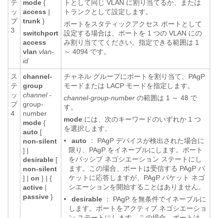
テ
mode
{
トとして同じ VLAN に割り当てるか、または
ッ
access
|
トランクとして設定します。
プ
trunk
}
ポートをスタティックアクセス ポートとして
3
switchport
設定する場合は、ポートを 1 つの VLAN にの
access
み割り当ててください。指定できる範囲は 1
vlan
vlan-
～ 4094 です。
id
ス
channel-
チャネル グループにポートを割り当て、PAgP
テ
group
モードまたは LACP モードを指定します。
ッ
channel
-
channel-group-number
の範囲は
1 ～ 48 で
プ
group-
す。
4
number
mode
には、次のキーワードのいずれか 1 つ
mode
{
を選択します。
auto
[
•
auto
：
PAgP デバイスが検出された場合に
non-silent
限り、PAgP をイネーブルにします。ポート
] |
をパッシブ ネゴシエーション ステートにし
desirable
[
ます。この場合、ポートは受信する PAgP パ
non-silent
ケットに応答しますが、PAgP パケット ネゴ
] |
on
} | {
シエーションを開始することはありません。
active
|
passive
}
•
desirable
：
PAgP を無条件でイネーブルに
します。ポートをアクティブ ネゴシエーショ
ン ステートにします。この場合、ポートは