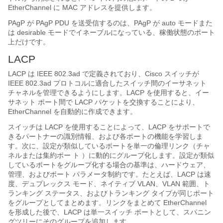
EtherChannel に MAC アドレスを提供します。
PAgP が PAgP PDU を送受信するのは、PAgP が auto モードまた
は desirable モードでイネーブルになっている、稼働状態のポート
上だけです。
LA
CP
LACP は IEEE
802.3ad
で定義されており、Cisco スイッチが
IEEE 802.3ad プロトコルに適合したスイッチ間のイーサネット
チャネルを管理できるようにします。LACP を使用すると、イー
サネット ポート間で LACP パケットを交換することにより、
EtherChannel
を自動的に作成できます。
スイッチは LACP を使用することによって、LACP をサポートで
きるパートナーの識別情報、および各ポートの機能を学習しま
す。次に、設定が類似しているポートを単一の倫理リンク（チャ
ネルまたは集約ポー
ト
）に動的にグループ化します。設定が類似
しているポートをグループ化する場合の基準は、ハードウェア、
管理、およびポート パラメータ制約です。たとえば、LACP は速
度、デュプレックス モード、ネイティブ VLAN、VLAN 範囲、ト
ランキング ステータス、およびトランキング タイプが同じポート
をグループとしてまとめます。リンクをまとめて EtherChannel
を形成した後で、LACP は単一スイッチ ポートとして、スパニン
グツリーにそのグループを追加します。