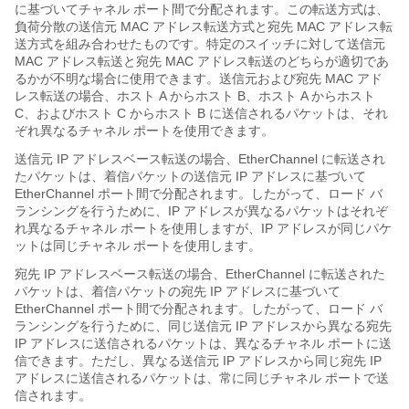
に基づいてチャネル ポート間で分配されます。この転送方式は、
負荷分散の送信元 MAC アドレス転送方式と宛先 MAC アドレス転
送方式を組み合わせたものです。特定のスイッチに対して送信元
MAC アドレス転送と宛先 MAC アドレス転送のどちらが適切であ
るかが不明な場合に使用できます。送信元および宛先 MAC アド
レス転送の場合、ホスト A からホスト B、ホスト A からホスト
C、およびホスト C からホスト B に送信されるパケットは、それ
ぞれ異なるチャネル ポートを使用できます。
送信元 IP アドレスベース転送の場合、EtherChannel に転送され
たパケットは、着信パケットの送信元 IP アドレスに基づいて
EtherChannel ポート間で分配されます。したがって、ロード バ
ランシングを行うために、IP アドレスが異なるパケットはそれぞ
れ異なるチャネル ポートを使用しますが、IP アドレスが同じパケ
ットは同じチャネル ポートを使用します。
宛先 IP アドレスベース転送の場合、EtherChannel に転送された
パケットは、着信パケットの宛先 IP アドレスに基づいて
EtherChannel ポート間で分配されます。したがって、ロード バ
ランシングを行うために、同じ送信元 IP アドレスから異なる宛先
IP アドレスに送信されるパケットは、異なるチャネル ポートに送
信できます。ただし、異なる送信元 IP アドレスから同じ宛先 IP
アドレスに送信されるパケットは、常に同じチャネル ポートで送
信されます。