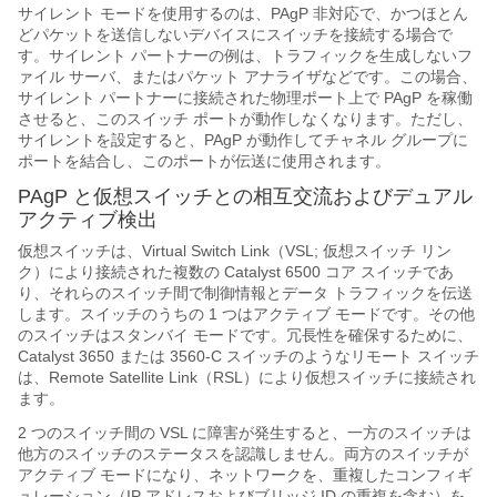
サイレント モードを使用するのは、PAgP 非対応で、かつほとん
どパケットを送信しないデバイスにスイッチを接続する場合で
す。サイレント パートナーの例は、トラフィックを生成しないフ
ァイル サーバ、またはパケット アナライザなどです。この場合、
サイレント パートナーに接続された物理ポート上で PAgP を稼働
させると、このスイッチ ポートが動作しなくなります。ただし、
サイレントを設定すると、PAgP が動作してチャネル グループに
ポートを結合し、このポートが伝送に使用されます。
PAgP と仮想スイッチ
との相互交流およびデュアル
アクティブ検出
仮想スイッチは、Virtual Switch Link（VSL; 仮想スイッチ リン
ク）により接続された複数の Catalyst 6500 コア スイッチであ
り、それらのスイッチ間で制御情報とデータ トラフィックを伝送
します。スイッチのうちの 1 つはアクティブ モードです。その他
のスイッチはスタンバイ モードです。冗長性を確保するために、
Catalyst 3650 または 3560-C スイッチのようなリモート スイッチ
は、Remote Satellite Link（RSL）により仮想スイッチに接続され
ます。
2 つのスイッチ間の VSL に障害が発生すると、一方のスイッチは
他方のスイッチのステータスを認識しません。両方のスイッチが
アクティブ モードになり、ネットワークを、重複したコンフィギ
ュレーション（IP アドレスおよびブリッジ ID の重複を含む）を