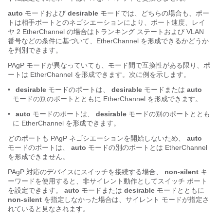
auto
モードおよび
desirable
モードでは、どちらの場合も、ポー
トは相手ポートとのネゴシエーションにより、ポート速度、レイ
ヤ 2 EtherChannel の場合はトランキング ステートおよび VLAN
番号などの条件に基づいて、EtherChannel を形成できるかどうか
を判別できます。
PAgP モードが異なっていても、モード間で互換性がある限り、ポ
ートは EtherChannel を形成できます。次に例を示します。
•
desirable
モードのポートは、
desirable
モードまたは
auto
モードの別のポートとともに EtherChannel を形成できます。
•
auto
モードのポートは、
desirable
モードの別のポートととも
に EtherChannel を形成できます。
どのポートも PAgP ネゴシエーションを開始しないため、
auto
モードのポートは、
auto
モードの別のポートとは EtherChannel
を形成できません。
PAgP 対応のデバイスにスイッチを接続する場合、
non-silent
キ
ーワードを使用すると、非サイレント動作としてスイッチ ポート
を設定できます。
auto
モードまたは
desirable
モードとともに
non-silent
を指定しなかった場合は、サイレント モードが指定さ
れていると見なされます。