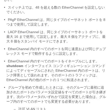
•
スイッチ上では、48 を超える数の EtherChannel を設定しない
でください。
•
PAgP EtherChannel は、同じタイプのイーサネット ポートを 8
つまで使用して設定します。
•
LACP EtherChannel は、同じタイプのイーサネット ポートを
最大 16 まで使用して設定します。最大 8 個をアクティブに、最
大 8 個をスタンバイ モードにできます。
•
EtherChannel 内のすべてのポートを同じ速度および同じデュプ
レックス モードで動作するように設定します。
•
EtherChannel 内のすべてのポートをイネーブルにします。
shutdown
インターフェイス コンフィギュレーション コマンド
によってディセーブルにされた EtherChannel 内のポートは、リ
ンク障害として扱われます。そのポートのトラフィックは、
EtherChannel 内の他のポートの 1 つに転送されます。
•
グループを初めて作成したときには、そのグループに最初に追
加されたポートのパラメータ設定値をすべてのポートが引き継ぎ
ます。次のパラメータのいずれかで設定を変更した場合は、グル
ープ内のすべてのポートでも変更する必要があります。
–
許可 VLAN リスト