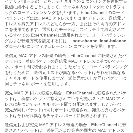
イナリ パターンの一部を、チャネル内の 1 つのリンクを選択する
数値に縮小することによって、チャネル内のリンク間でトラフィ
ックのロード バランシングを行います。EtherChannel のロード
バランシングには、MAC アドレスまたは IP アドレス、送信元ア
ドレスや宛先アドレスのどちらか一方、またはその両方のアドレ
スを使用できます。選択したモードは、スイッチ上で設定されて
いるすべての EtherChannel に適用されます。ロード バランシン
グおよび転送方式を設定するには、
port-channel load-balance
グローバル コンフィギュレーション コマンドを使用します。
送信元 MAC アドレス転送の場合
、EtherChannel に転送されたパ
ケットは、着信パケットの送信元 MAC アドレスに基づいてチャ
ネル ポート間で分配されます。したがって、ロード バランシング
を行うために、送信元ホストが異なるパケットはそれぞれ異なる
チャネル ポートを使用しますが、送信元ホストが同じパケットは
同じチャネル ポートを使用します。
宛先 MAC アドレス転送の場合
、EtherChannel に転送されたパケ
ットは、着信パケットに指定されている宛先ホストの MAC アド
レスに基づいてチャネル ポート間で分配されます。したがって、
宛先が同じパケットは同じポートに転送され、宛先の異なるパケ
ットはそれぞれ異なるチャネル ポートに転送されます。
送信元および宛先 MAC アドレス転送の場合、EtherChannel に転
送されたパケットは、送信元および宛先の両方の MAC アドレス