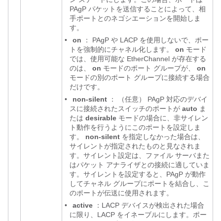
PAgP パケットを送信することによって、相
手ポートとのネゴシエーションを開始しま
す。
•
on
：
PAgP や LACP を使用しないで、ポー
トを強制的にチャネル化します。
on
モード
では、使用可能な EtherChannel が存在する
のは、
on
モードのポート グループが、
on
モードの別のポート グループに接続する場合
だけです。
•
non-silent
：
（任意）
PAgP 対応のデバイ
スに接続されたスイッチのポートが
auto
ま
たは
desirable
モードの場合に、非サイレン
ト動作を行うようにこのポートを設定しま
す。
non-silent
を指定しなかった場合は、
サイレントが指定されたものと見なされま
す。サイレント設定は、ファイル サーバまた
はパケット アナライザとの接続に適していま
す。サイレントを設定すると、PAgP が動作
してチャネル グループにポートを結合し、こ
のポートが伝送に使用されます。
•
active
：LACP デバイスが検出された場合
に限り、LACP をイネーブルにします。ポー