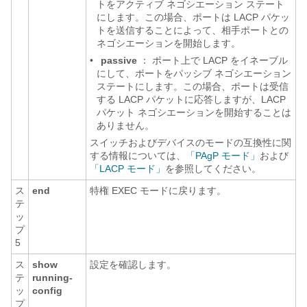
トをアクティブ ネゴシエーション ステート
にします。この場合、ポートは LACP パケッ
トを送信することによって、相手ポートとの
ネゴシエーションを開始します。
•
passive
：
ポート上で LACP をイネーブル
にして、ポートをパッシブ ネゴシエーション
ステートにします。この場合、ポートは受信
する LACP パケットに応答しますが、LACP
パケット ネゴシエーションを開始することは
ありません。
スイッチおよびデバイスのモードの互換性に関
する情報については、
「PAgP モード」
および
「LACP モード」
を参照してください。
ス
end
特権 EXEC モードに戻ります。
テ
ッ
プ
5
ス
show
設定を確認します。
テ
running-
ッ
config
プ