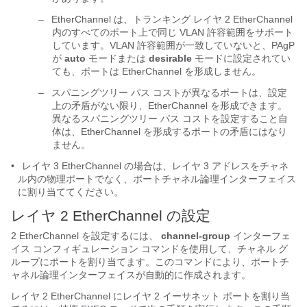
–
EtherChannel は、トランキング レイヤ 2 EtherChannel
内のすべてのポート上で同じ VLAN 許容範囲をサポート
しています。VLAN 許容範囲が一致していないと、PAgP
が
auto
モードまたは
desirable
モードに設定されてい
ても、ポートは EtherChannel を形成しません。
–
スパニングツリー パス コストが異なるポートは、設定
上の矛盾がない限り、EtherChannel を形成できます。
異なるスパニングツリー パス コストを設定すること自
体は、EtherChannel を形成するポートの矛盾にはなり
ません。
•
レイヤ 3 EtherChannel の場合は、レイヤ 3 アドレスをチャネ
ル内の物理ポートでなく、ポートチャネル論理インターフェイス
に割り当ててください。
レイヤ 2 EtherChan
nel の設定
2 EtherChannel を設定するには、
channel-group
インターフェ
イス コンフィギュレーション コマンドを使用して、チャネル グ
ループにポートを割り当てます。このコマンドにより、ポートチ
ャネル論理インターフェイスが自動的に作成されます。
レイヤ 2 EtherChannel にレイヤ 2 イーサネット ポートを割り当