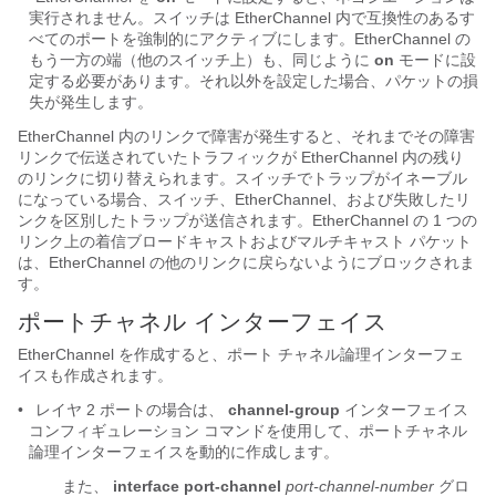
実行されません。スイッチは EtherChannel 内で互換性のあるす
べてのポートを強制的にアクティブにします。EtherChannel の
もう一方の端（他のスイッチ上）も、同じように
on
モードに設
定する必要があります。それ以外を設定した場合、パケットの損
失が発生します。
EtherChannel 内のリンクで障害が発生すると、それまでその障害
リンクで伝送されていたトラフィックが EtherChannel
内の残り
のリンクに切り替えられます。スイッチでトラップがイネーブル
になっている場合、スイッチ、EtherChannel、および失敗したリ
ンクを区別したトラップが送信されます。EtherChannel の 1 つの
リンク上の着信ブロードキャストおよびマルチキャスト パケット
は、EtherChannel の他のリンクに戻らないようにブロックされま
す。
ポートチャネル
インターフェイス
EtherChannel を作成すると、ポート チャネル論理インターフェ
イスも作成されます
。
•
レイヤ 2 ポートの場合は、
channel-group
インターフェイス
コンフィギュレーション コマンドを使用して、ポートチャネル
論理インターフェイスを動的に作成します。
また、
interface port-channel
port-channel-number
グロ