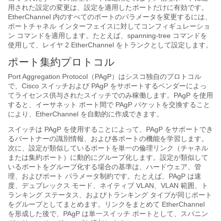
用された設定の変更は、設定を適用したポートだけに有効です。
EtherChannel 内のすべてのポートのパラメータを変更するには、
ポートチャネル インターフェイスに対してコンフィギュレーショ
ン コマンドを適用します。たとえば、spanning-tree コマンドを
使用して、レイヤ 2 EtherChannel をトランクとして設定します。
ポート集約
プロトコル
Port Aggregation Protocol（PAgP）はシスコ独自のプロトコル
で、Cisco スイッチおよび PAgP をサポートするベンダーによっ
てライセンス供与されたスイッチでのみ稼働します。PAgP を使用
すると、
イーサネット ポート間で PAgP パケットを交換すること
により、EtherChannel を自動的に作成できます。
スイッチは PAgP を使用することによって、PAgP をサポートでき
るパートナーの識別情報、および各ポートの機能を学習します。
次に、設定が類似しているポートを単一の倫理リンク（チャネル
または集約ポート）に動的にグループ化します。設定が類似して
いるポートをグループ化する場合の基準は、ハードウェア、管
理、およびポート パラメータ制約です。たとえば、PAgP は速
度、デュプレックス モード、ネイティブ VLAN、VLAN 範囲、ト
ランキング ステータス、およびトランキング タイプが同じポート
をグループとしてまとめます。リンクをまとめて EtherChannel
を形成した後で、PAgP は単一スイッチ ポートとして、スパニン