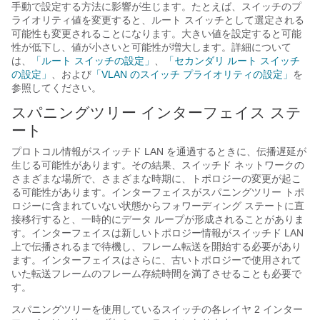
手動で設定する方法に影響が生じます。たとえば、スイッチのプ
ライオリティ値を変更すると、ルート スイッチとして選定される
可能性も変更されることになります。大きい値を設定すると可能
性が低下し、値が小さいと可能性が増大します。詳細について
は、
「ルート スイッチの設定」
、
「セカンダリ ルート スイッチ
の設定」
、および
「VLAN のスイッチ プライオリティの設定」
を
参照してください。
スパニングツリー インターフェイス ステ
ート
プロトコル情報がスイッチド LAN を通過するときに、伝播遅延が
生じる可能性があります。その結果、スイッチド ネットワークの
さまざまな場所で、さまざまな時期に、トポロジーの変更が起こ
る可能性があります。インターフェイスがスパニングツリー トポ
ロジーに含まれていない状態からフォワーディング ステートに直
接移行すると、一時的にデータ ループが形成されることがありま
す。インターフェイスは新しいトポロジー情報がスイッチド LAN
上で伝播されるまで待機し、フレーム転送を開始する必要があり
ます。インターフェイスはさらに、古いトポロジーで使用されて
いた転送フレームのフレーム存続時間を満了させることも必要で
す。
スパニングツリーを使用しているスイッチの各レイヤ 2 インター