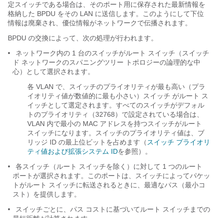
定スイッチである場合は、そのポート用に保存された最新情報を
格納した BPDU をその LAN に送信します。このようにして下位
情報は廃棄され、優位情報がネットワークで伝播されます。
BPDU の交換によって、次の処理が行われます。
•
ネットワーク内の 1 台のスイッチがルート スイッチ（スイッチ
ド ネットワークのスパニングツリー トポロジーの論理的な中
心）として選択されます。
各 VLAN で、スイッチのプライオリティが最も高い（プラ
イオリティ値が数値的に最も小さい）スイッチ がルート ス
イッチとして選定されます。すべてのスイッチがデフォル
トのプライオリティ（32768）で設定されている場合は、
VLAN 内で最小の MAC アドレスを持つスイッチがルート
スイッチになります。スイッチのプライオリティ値は、ブ
リッジ ID の最上位ビットを占めます（
スイッチ プライオリ
ティ値および拡張システム ID
を参照）。
•
各スイッチ（ルート スイッチを除く）に対して 1 つのルート
ポートが選択されます。このポートは、スイッチによってパケッ
トがルート スイッチに転送されるときに、最適なパス（最小コ
スト）を提供します。
•
スイッチごとに、パス コストに基づいてルート スイッチまでの