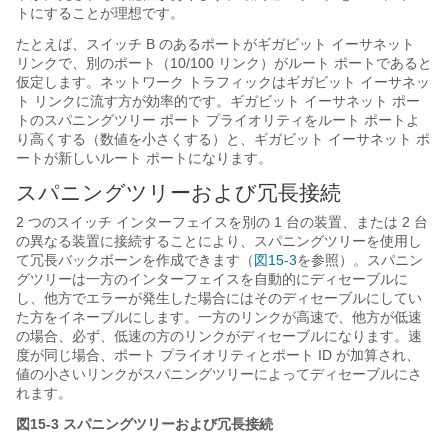
トにすることが理想です。
たとえば、スイッチ B のあるポートがギガビット イーサネット
リンクで、別のポート（10/100 リンク）がルート ポートであると
仮定します。ネットワーク トラフィックはギガビット イーサネッ
ト リンクに流す方が効率的です。ギガビット イーサネット ポー
トのスパニングツリー ポート プライオリティをルート ポートよ
り高くする（数値を小さくする）と、ギガビット イーサネット ポ
ートが新しいルート ポートになります。
スパニングツリーおよび冗長接続
2 つのスイッチ インターフェイスを別の 1 台の装置、または 2 台
の異なる装置に接続することにより、スパニングツリーを使用し
て冗長バックボーンを作成できます（
図15-3
を参照）。スパニン
グツリーは一方のインターフェイスを自動的にディセーブルに
し、他方でエラーが発生した場合にはそのディセーブルにしてい
た方をイネーブルにします。一方のリンクが高速で、他方が低速
の場合、必ず、低速の方のリンクがディセーブルになります。速
度が同じ場合、ポート プライオリティとポート ID が加算され、
値の小さいリンクがスパニングツリーによってディセーブルにさ
れます。
図15-3
スパニングツリーおよび冗長接続