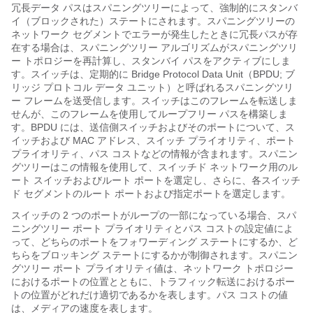
冗長データ パスはスパニングツリーによって、強制的にスタンバ
イ（ブロックされた）ステートにされます。スパニングツリーの
ネットワーク セグメントでエラーが発生したときに冗長パスが存
在する場合は、スパニングツリー アルゴリズムがスパニングツリ
ー トポロジーを再計算し、スタンバイ パスをアクティブにしま
す。スイッチは、定期的に Bridge Protocol Data Unit（BPDU; ブ
リッジ プロトコル データ ユニット）と呼ばれるスパニングツリ
ー フレームを送受信します。スイッチはこのフレームを転送しま
せんが、このフレームを使用してループフリー パスを構築しま
す。BPDU には、送信側スイッチおよびそのポートについて、ス
イッチおよび MAC アドレス、スイッチ プライオリティ、ポート
プライオリティ、パス コストなどの情報が含まれます。スパニン
グツリーはこの情報を使用して、スイッチド ネットワーク用のル
ート スイッチおよびルート ポートを選定し、さらに、各スイッチ
ド セグメントのルート ポートおよび指定ポートを選定します。
スイッチの 2 つのポートがループの一部になっている場合、スパ
ニングツリー ポート プライオリティとパス コストの設定値によ
って、どちらのポートをフォワーディング ステートにするか、ど
ちらをブロッキング ステートにするかが制御されます。スパニン
グツリー ポート プライオリティ値は、ネットワーク トポロジー
におけるポートの位置とともに、トラフィック転送におけるポー
トの位置がどれだけ適切であるかを表します。パス コストの値
は、メディアの速度を表します。