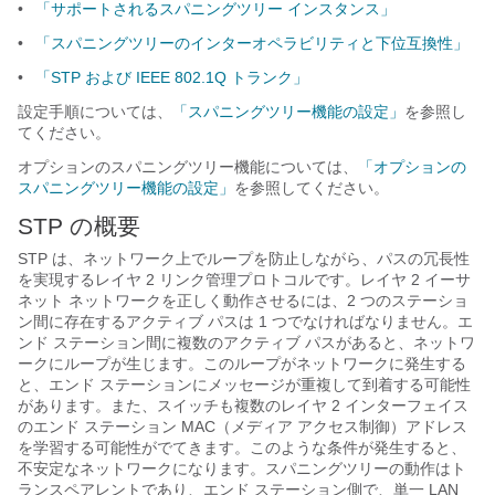
•
「サポートされるスパニングツリー インスタンス」
•
「スパニングツリーのインターオペラビリティと下位互換性」
•
「STP および IEEE 802.1Q トランク」
設定手順については、
「スパニングツリー機能の設定」
を参照し
てください。
オプションのスパニングツリー機能については、
「オプションの
スパニングツリー機能の設定」
を参照してください。
STP の概要
STP は、ネットワーク上でループを防止しながら、パスの冗長性
を実現するレイヤ 2 リンク管理プロトコルです。レイヤ 2 イーサ
ネット ネットワークを正しく動作させるには、2 つのステーショ
ン間に存在するアクティブ パスは 1 つでなければなりません。エ
ンド ステーション間に複数のアクティブ パスがあると、ネットワ
ークにループが生じます。このループがネットワークに発生する
と、エンド ステーションにメッセージが重複して到着する可能性
があります。また、スイッチも複数のレイヤ 2 インターフェイス
のエンド ステーション MAC（メディア アクセス制御）アドレス
を学習する可能性がでてきます。このような条件が発生すると、
不安定なネットワークになります。スパニングツリーの動作はト
ランスペアレントであり、エンド ステーション側で、単一 LAN