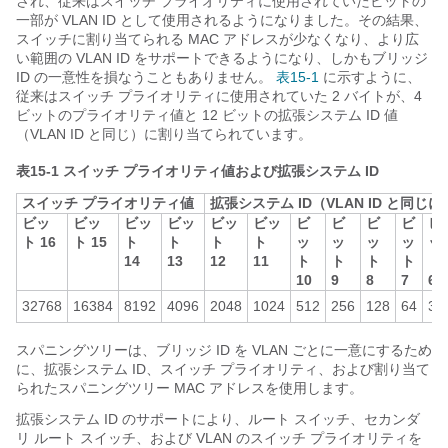
され、従来はスイッチ プライオリティに使用されていたビットの
一部が VLAN ID として使用されるようになりました。その結果、
スイッチに割り当てられる MAC アドレスが少なくなり、より広
い範囲の VLAN ID をサポートできるようになり、しかもブリッジ
ID の一意性を損なうこともありません。
表15-1
に示すように、
従来はスイッチ プライオリティに使用されていた 2 バイトが、4
ビットのプライオリティ値と 12 ビットの拡張システム ID 値
（VLAN ID と同じ）に割り当てられています。
表15-1
スイッチ プライオリティ値および拡張システム ID
スイッチ プライオリティ値
拡張システム ID（VLAN ID と同じ
ビッ
ビッ
ビッ
ビッ
ビッ
ビッ
ビ
ビ
ビ
ビ
ビ
ト 16
ト 15
ト
ト
ト
ト
ッ
ッ
ッ
ッ
ッ
14
13
12
11
ト
ト
ト
ト
ト
10
9
8
7
6
32768
16384
8192
4096
2048
1024
512
256
128
64
32
スパニングツリーは、ブリッジ ID を VLAN ごとに一意にするため
に、拡張システム ID、スイッチ プライオリティ、および割り当て
られたスパニングツリー MAC アドレスを使用します。
拡張システム ID のサポートにより、ルート スイッチ、セカンダ
リ ルート スイッチ、および VLAN のスイッチ プライオリティを