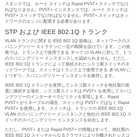
スタンスでは、ルート スイッチは Rapid PVST+ スイッチでなけ
ればなりません。PVST+ インスタンスでは、ルート スイッチは
PVST+ スイッチでなければなりません。PVST+ スイッチはネッ
トワークのエッジに配置する必要があります。
STP および IEEE 802.1Q トランク
VLAN トランクに関する IEEE 802.1Q 規格は、ネットワークのス
パニングツリー ストラテジに一定の制限を設けています。この規
格では、トランク上で使用できる
すべて
の VLAN に対して、1 つ
のスパニングツリー インスタンスしか認められません。ただし、
IEEE 802.1Q トランクによって接続されたシスコ製スイッチのネ
ットワークでは、スイッチはトランク上で使用できる
各
VLAN に
1 つずつ、スパニングツリー インスタンスを維持します。
IEEE 802.1Q トランクを使用してシスコ製スイッチを他社製の装
置に接続する場合、シスコ製スイッチは PVST+ を使用してスパニ
ングツリーのインターオペラビリティを実現します。Rapid
PVST+ がイネーブルの場合、スイッチは PVST+ ではなく Rapid
PVST+ を使用します。スイッチは、トランクの IEEE 802.1Q
VLAN のスパニングツリー インスタンスと他社の IEEE 802.1Q ス
イッチのスパニングツリー インスタンスを結合します。
ただし、PVST+ または Rapid PVST+ の情報はすべて、他社製の
IEEE 802.1Q スイッチからなるクラウドにより分離されたシスコ