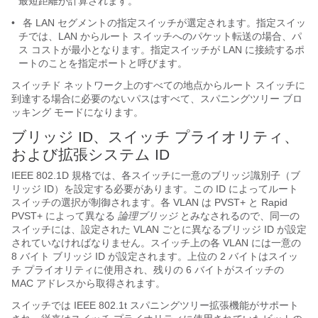
最短距離が計算されます。
•
各 LAN セグメントの指定スイッチが選定されます。指定スイッ
チでは、LAN からルート スイッチへのパケット転送の場合、パ
ス コストが最小となります。指定スイッチが LAN に接続するポ
ートのことを指定ポートと呼びます。
スイッチド ネットワーク上のすべての地点からルート スイッチに
到達する場合に必要のないパスはすべて、スパニングツリー ブロ
ッキング モードになります。
ブリッジ ID、スイッチ プライオリティ、
および拡張システム ID
IEEE 802.1D 規格では、各スイッチに一意のブリッジ識別子（ブ
リッジ ID）を設定する必要があります。この ID によってルート
スイッチの選択が制御されます。各 VLAN は PVST+ と Rapid
PVST+ によって異なる
論理ブリッジ
とみなされるので、同一の
スイッチには、設定された VLAN ごとに異なるブリッジ ID が設定
されていなければなりません。スイッチ上の各 VLAN には一意の
8 バイト ブリッジ ID が設定されます。上位の 2 バイトはスイッ
チ プライオリティに使用され、残りの 6 バイトがスイッチの
MAC アドレスから取得されます。
スイッチでは IEEE 802.1t スパニングツリー拡張機能がサポート