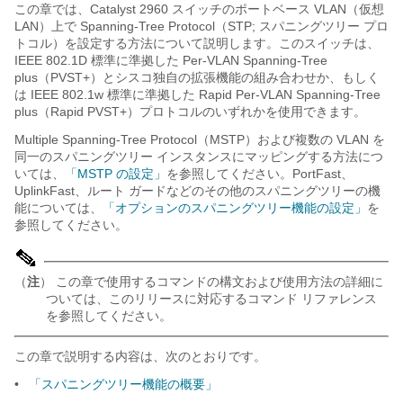
この章では、Catalyst 2960 スイッチのポートベース VLAN（仮想
LAN）上で Spanning-Tree Protocol（STP; スパニングツリー プロ
トコル）を設定する方法について説明します。このスイッチは、
IEEE 802.1D 標準に準拠した Per-VLAN Spanning-Tree
plus（PVST+）とシスコ独自の拡張機能の組み合わせか、もしく
は IEEE 802.1w 標準に準拠した Rapid Per-VLAN Spanning-Tree
plus（Rapid PVST+）プロトコルのいずれかを使用できます。
Multiple Spanning-Tree Protocol（MSTP）および複数の VLAN を
同一のスパニングツリー インスタンスにマッピングする方法につ
いては、
「MSTP の設定」
を参照してください。PortFast、
UplinkFast、ルート ガードなどのその他のスパニングツリーの機
能については、
「オプションのスパニングツリー機能の設定」
を
参照してください。
（
注
） この章で使用するコマンドの構文および使用方法の詳細に
ついては、このリリースに対応する
コマンド リファレンス
を参照してください。
この章で説明する内容は、次のとおりです。
•
「スパニングツリー機能の概要」