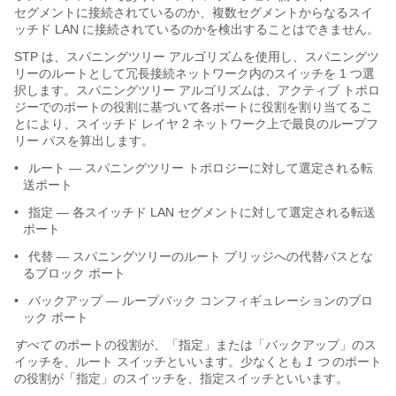
セグメントに接続されているのか、複数セグメントからなるスイ
ッチド LAN に接続されているのかを検出することはできません。
STP は、スパニングツリー アルゴリズムを使用し、スパニングツ
リーのルートとして冗長接続ネットワーク内のスイッチを 1 つ選
択します。スパニングツリー アルゴリズムは、アクティブ トポロ
ジーでのポートの役割に基づいて各ポートに役割を割り当てるこ
とにより、スイッチド レイヤ 2 ネットワーク上で最良のループフ
リー パスを算出します。
•
ルート ― スパニングツリー トポロジーに対して選定される転
送ポート
•
指定 ― 各スイッチド LAN セグメントに対して選定される転送
ポート
•
代替 ― スパニングツリーのルート ブリッジへの代替パスとな
るブロック ポート
•
バックアップ ― ループバック コンフィギュレーションのブロ
ック ポート
すべて
のポートの役割が、「指定」または「バックアップ」のス
イッチを、ルート スイッチといいます。少なくとも
1 つ
のポート
の役割が「指定」のスイッチを、指定スイッチといいます。