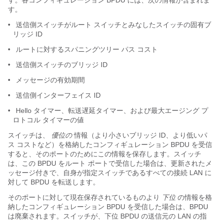
す。各コンフィギュレーション BPDU には、次の情報が含まれま
す。
•
送信側スイッチがルート スイッチとみなしたスイッチの固有ブ
リッジ ID
•
ルートに対するスパニングツリー パス コスト
•
送信側スイッチのブリッジ ID
•
メッセージの有効期間
•
送信側インターフェイス ID
•
Hello タイマー、転送遅延タイマー、および最大エージング プ
ロトコル タイマーの値
スイッチは、
優位の
情報（より小さいブリッジ ID、より低いパ
ス コストなど）を格納したコンフィギュレーション BPDU を受信
すると、そのポートのためにこの情報を保存します。スイッチ
は、この BPDU をルート ポートで受信した場合は、更新されたメ
ッセージ付きで、自身が指定スイッチであるすべての接続 LAN に
対して BPDU を転送します。
そのポートに対して現在保存されているものより
下位
の情報を格
納したコンフィギュレーション BPDU を受信した場合は、BPDU
は廃棄されます。スイッチが、下位 BPDU の送信元の LAN の指