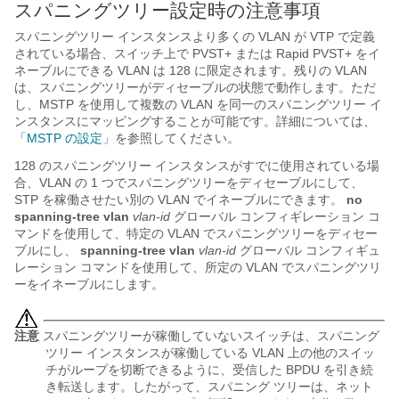
スパニングツリー設定時の注意事項
スパニングツリー インスタンスより多くの VLAN が VTP で定義
されている場合、スイッチ上で PVST+ または Rapid PVST+ をイ
ネーブルにできる VLAN は 128 に限定されます。残りの VLAN
は、スパニングツリーがディセーブルの状態で動作します。ただ
し、MSTP を使用して複数の VLAN を同一のスパニングツリー イ
ンスタンスにマッピングすることが可能です。詳細については、
「MSTP の設定」
を参照してください。
128 のスパニングツリー インスタンスがすでに使用されている場
合、VLAN の 1 つでスパニングツリーをディセーブルにして、
STP を稼働させたい別の VLAN でイネーブルにできます。
no
spanning-tree vlan
vlan-id
グローバル コンフィギレーション コ
マンドを使用して、特定の VLAN でスパニングツリーをディセー
ブルにし、
spanning-tree vlan
vlan-id
グローバル コンフィギュ
レーション コマンドを使用して、所定の VLAN でスパニングツリ
ーをイネーブルにします。
注意
スパニングツリーが稼働していないスイッチは、スパニング
ツリー インスタンスが稼働している VLAN 上の他のスイッ
チがループを切断できるように、受信した BPDU を引き続
き転送します。したがって、スパニング ツリーは、ネット