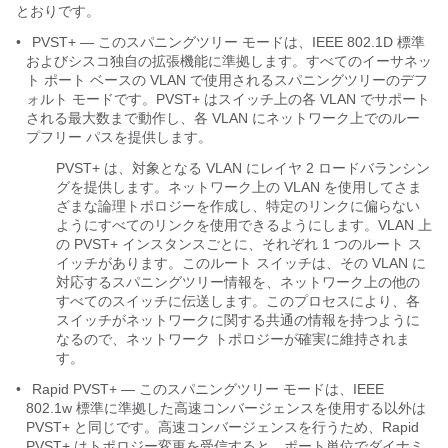
とおりです。
•
PVST+ ― このスパニングツリー モードは、IEEE 802.1D 標準
およびシスコ独自の拡張機能に準拠します。すべてのイーサネッ
ト ポート ベースの VLAN で使用されるスパニングツリーのデフ
ォルト モードです。PVST+ はスイッチ上の各 VLAN でサポート
される最大数まで動作し、各 VLAN にネットワーク上でのルー
プフリー パスを提供します。
PVST+ は、対象となる VLAN にレイヤ 2 ロードバランシン
グを提供します。ネットワーク上の VLAN を使用してさま
ざまな論理トポロジーを作成し、特定のリンクに偏らない
ようにすべてのリンクを使用できるようにします。VLAN 上
の PVST+ インスタンスごとに、それぞれ 1 つのルート ス
イッチがあります。このルート スイッチは、その VLAN に
対応するスパニングツリー情報を、ネットワーク上の他の
すべてのスイッチに伝送します。このプロセスにより、各
スイッチがネットワークに関する共通の情報を持つように
なるので、ネットワーク トポロジーが確実に維持されま
す。
•
Rapid PVST+ ― このスパニングツリー モードは、IEEE
802.1w 標準に準拠した高速コンバージェンスを使用する以外は
PVST+ と同じです。高速コンバージェンスを行うため、Rapid
PVST+ はトポロジー変更を受信すると、ポート単位でダイナミ