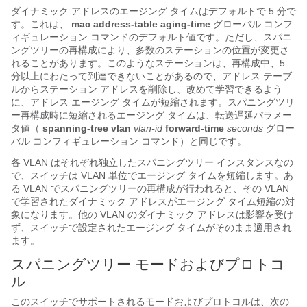
ダイナミック アドレスのエージング タイムはデフォルトで 5 分で
す。これは、
mac address-table aging-time
グローバル コンフ
ィギュレーション コマンドのデフォルト値です。ただし、スパニ
ングツリーの再構成により、多数のステーションの位置が変更さ
れることがあります。このようなステーションは、再構成中、5
分以上にわたって到達できないことがあるので、アドレス テーブ
ルからステーション アドレスを削除し、改めて学習できるよう
に、アドレス エージング タイムが短縮されます。スパニングツリ
ー再構成時に短縮されるエージング タイムは、転送遅延パラメー
タ値（
spanning-tree vlan
vlan-id
forward-time
seconds
グロー
バル コンフィギュレーション コマンド）と同じです。
各 VLAN はそれぞれ独立したスパニングツリー インスタンスなの
で、スイッチは VLAN 単位でエージング タイムを短縮します。あ
る VLAN でスパニングツリーの再構成が行われると、その VLAN
で学習されたダイナミック アドレスがエージング タイム短縮の対
象になります。他の VLAN のダイナミック アドレスは影響を受け
ず、スイッチで設定されたエージング タイムがそのまま適用され
ます。
スパニングツリー モードおよびプロトコ
ル
このスイッチでサポートされるモードおよびプロトコルは、次の