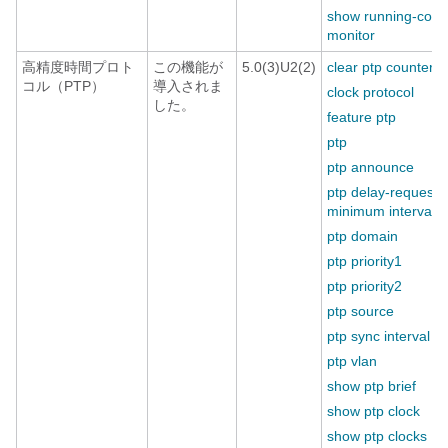
show running-conf
monitor
高精度時間プロト
この機能が
5.0(3)U2(2)
clear ptp counters
コル（PTP）
導入されま
clock protocol
した。
feature ptp
ptp
ptp announce
ptp delay-request
minimum interval
ptp domain
ptp priority1
ptp priority2
ptp source
ptp sync interval
ptp vlan
show ptp brief
show ptp clock
show ptp clocks