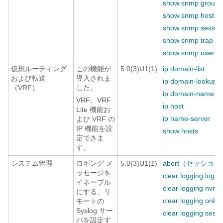
show snmp group
show snmp host
show snmp sessio
show snmp trap
show snmp user
仮想ルーティング
この機能が
5.0(3)U1(1)
ip domain-list
および転送
導入されま
ip domain-lookup
（VRF）
した。
ip domain-name
VRF、VRF
ip host
Lite 機能お
ip name-server
よび VRF の
IP 機能を設
show hosts
定できま
す。
システム管理
ロギング メ
5.0(3)U1(1)
abort（セッション
ッセージを
clear logging logfil
イネーブル
clear logging nvra
にする、リ
clear logging onbo
モートの
Syslog サー
clear logging sessi
バを設定す