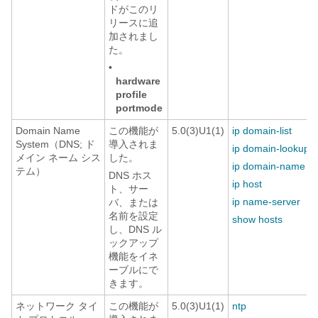
ドがこのリ
リースに追
加されまし
た。
•
hardware
profile
portmode
Domain Name
この機能が
5.0(3)U1(1)
ip domain-list
System（DNS; ド
導入されま
ip domain-lookup
メイン ネーム シス
した。
ip domain-name
テム）
DNS ホス
ip host
ト、サー
ip name-server
バ、または
名前を設定
show hosts
し、DNS ル
ックアップ
機能をイネ
ーブルにで
きます。
ネットワーク タイ
この機能が
5.0(3)U1(1)
ntp