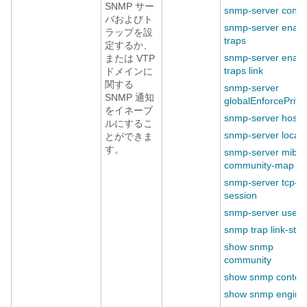
SNMP サー
snmp-server conte
バおよびト
snmp-server enabl
ラップを設
traps
定するか、
snmp-server enabl
または VTP
traps link
ドメインに
関する
snmp-server
SNMP 通知
globalEnforcePriv
をイネーブ
snmp-server host
ルにするこ
snmp-server locati
とができま
す。
snmp-server mib
community-map
snmp-server tcp-
session
snmp-server user
snmp trap link-stat
show snmp
community
show snmp contex
show snmp engine