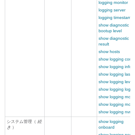
logging monitor
logging server
logging timestamp
show diagnostic
bootup level
show diagnostic
result
show hosts
show logging cons
show logging info
show logging last
show logging level
show logging logfil
show logging modu
show logging moni
show logging nvra
システム管理（
続
show logging
き
）
onboard
show logging pend