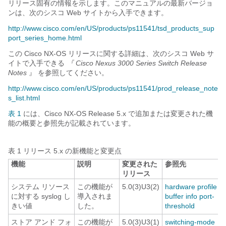
リリース固有の情報を示します。このマニュアルの最新バージョ
ンは、次のシスコ Web サイトから入手できます。
http://www.cisco.com/en/US/products/ps11541/tsd_products_sup
port_series_home.html
この Cisco NX-OS リリースに関する詳細は、次のシスコ Web サ
イトで入手できる
『
Cisco Nexus 3000 Series Switch Release
Notes
』
を参照してください。
http://www.cisco.com/en/US/products/ps11541/prod_release_note
s_list.html
表 1
には、Cisco NX-OS Release 5.x で追加または変更された機
能の概要と参照先が記載されています。
表 1
リリース 5.x の新機能と変更点
機能
説明
変更された
参照先
リリース
システム リソース
この機能が
5.0(3)U3(2)
hardware profile
に対する syslog し
導入されま
buffer info port-
きい値
した。
threshold
ストア アンド フォ
この機能が
5.0(3)U3(1)
switching-mode