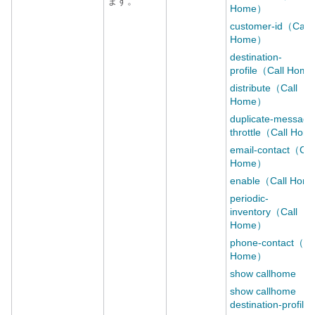
ます。
Home）
customer-id（Call
Home）
destination-
profile（Call Hom
distribute（Call
Home）
duplicate-message
throttle（Call Ho
email-contact（Cal
Home）
enable（Call Hom
periodic-
inventory（Call
Home）
phone-contact（Ca
Home）
show callhome
show callhome
destination-profile