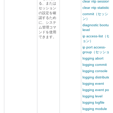
clear ntp session
る、または
clear ntp statistics
セッション
の設定を確
commit（セッショ
認するため
ン）
に、システ
diagnostic bootup
ム管理コマ
level
ンドを使用
ip access-list（
できます。
ョン）
ip port access-
group（セッショ
logging abort
logging commit
logging console
logging distribute
logging event
logging event port
logging level
logging logfile
logging module