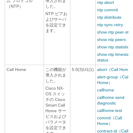
ム プロトコル
導入されま
ntp abort
（NTP）
した。
ntp commit
NTP ピアお
ntp distribute
よびサーバ
ntp sync-retry
を設定でき
ます。
show ntp peer-stat
show ntp peers
show ntp statistics
show ntp timestam
status
Call Home
この機能が
5.0(3)U1(1)
abort（Call Home
導入されま
alert-group（Call
した。
Home）
Cisco NX-
callhome
OS スイッ
callhome send
チの Cisco
diagnostic
Smart Call
callhome test
Home サー
ビスおよび
commit（Call
パラメータ
Home）
を設定でき
contract-id（Call