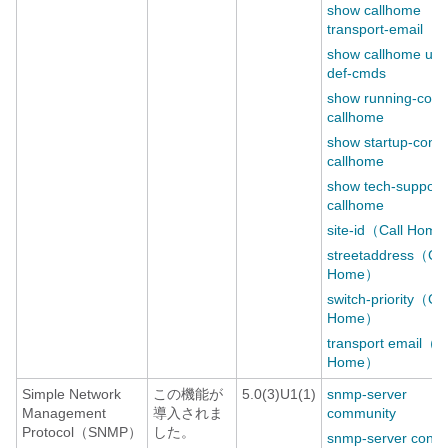
show callhome
transport-email
show callhome use
def-cmds
show running-conf
callhome
show startup-confi
callhome
show tech-support
callhome
site-id（Call Hom
streetaddress（Cal
Home）
switch-priority（Cal
Home）
transport email（Ca
Home）
Simple Network
この機能が
5.0(3)U1(1)
snmp-server
Management
導入されま
community
Protocol（SNMP）
した。
snmp-server conta