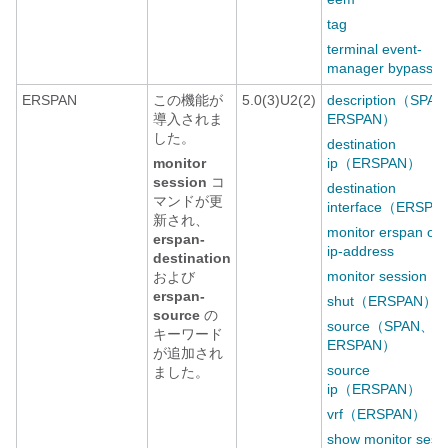
tag
terminal event-
manager bypass
ERSPAN
この機能が
5.0(3)U2(2)
description（SPA
導入されま
ERSPAN）
した。
destination
monitor
ip（ERSPAN）
session
コ
destination
マンドが更
interface（ERSP
新され、
monitor erspan ori
erspan-
ip-address
destination
monitor session
および
erspan-
shut（ERSPAN）
source
の
source（SPAN、
キーワード
ERSPAN）
が追加され
source
ました。
ip（ERSPAN）
vrf（ERSPAN）
show monitor sess