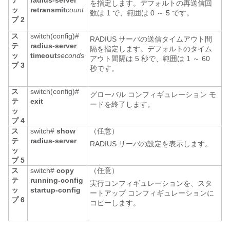
テ
radius-server
を指定します。デフォルトの再送信回
ッ
retransmit
count
数は 1 で、範囲は 0 ～ 5 です。
プ 2
ス
switch(config)#
RADIUS サーバの送信タイムアウト間
テ
radius-server
隔を指定します。デフォルトのタイム
ッ
timeout
seconds
アウト間隔は 5 秒で、範囲は 1 ～ 60
プ 3
秒です。
ス
switch(config)#
グローバル コンフィギュレーション モ
テ
exit
ードを終了します。
ッ
プ 4
ス
switch#
show
（任意）
テ
radius-server
RADIUS サーバの設定を表示します。
ッ
プ 5
ス
switch#
copy
（任意）
テ
running-config
実行コンフィギュレーションを、スタ
ッ
startup-config
ートアップ コンフィギュレーションに
プ 6
コピーします。