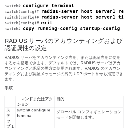
configure terminal
switch# 
radius-server host server1 ret
switch(config)# 
radius-server host server1 tim
switch(config)# 
exit
switch(config)# 
copy running-config startup-config
switch# 
RADIUS サーバのアカウンティングおよび
認証属性の設定
RADIUS サーバをアカウンティング専用、または認証専用に使用
するかを指定できます。デフォルトでは、RADIUS サーバはアカ
ウンティングと認証の両方に使用されます。RADIUS のアカウン
ティングおよび認証メッセージの宛先 UDP ポート番号も指定でき
ます。
手順
コマンドまたはアク
目的
ション
ス
switch#
configure
グローバル コンフィギュレーション
テ
terminal
モードを開始します。
ッ
プ 1