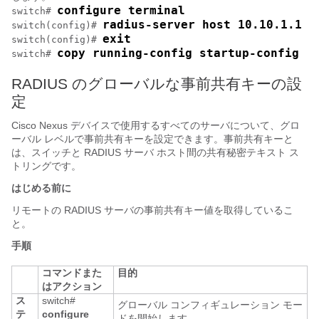
configure terminal
switch# 
radius-server host 10.10.1.1
switch(config)# 
exit
switch(config)# 
copy running-config startup-config
switch# 
RADIUS のグローバルな事前共有キーの設
定
Cisco Nexus デバイス
で使用するすべてのサーバについて、グロ
ーバル レベルで事前共有キーを設定できます。事前共有キーと
は、スイッチと RADIUS サーバ ホスト間の共有秘密テキスト ス
トリングです。
はじめる前に
リモートの RADIUS サーバの事前共有キー値を取得しているこ
と。
手順
コマンドまた
目的
はアクション
ス
switch#
グローバル コンフィギュレーション モー
テ
configure
ドを開始します。