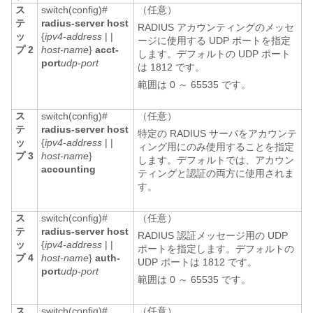
ス
switch(config)#
（任意）
テ
radius-server host
RADIUS アカウンティングのメッセ
ッ
{
ipv4-address
| |
ージに使用する UDP ポートを指定
プ 2
host-name
}
acct-
します。デフォルトの UDP ポート
port
udp-port
は 1812 です。
範囲は 0 ～ 65535 です。
ス
switch(config)#
（任意）
テ
radius-server host
特定の RADIUS サーバをアカウンテ
ッ
{
ipv4-address
| |
ィング用にのみ使用することを指定
プ 3
host-name
}
します。デフォルトでは、アカウン
accounting
ティングと認証の両方に使用されま
す。
ス
switch(config)#
（任意）
テ
radius-server host
RADIUS 認証メッセージ用の UDP
ッ
{
ipv4-address
| |
ポートを指定します。デフォルトの
プ 4
host-name
}
auth-
UDP ポートは 1812 です。
port
udp-port
範囲は 0 ～ 65535 です。
ス
switch(config)#
（任意）