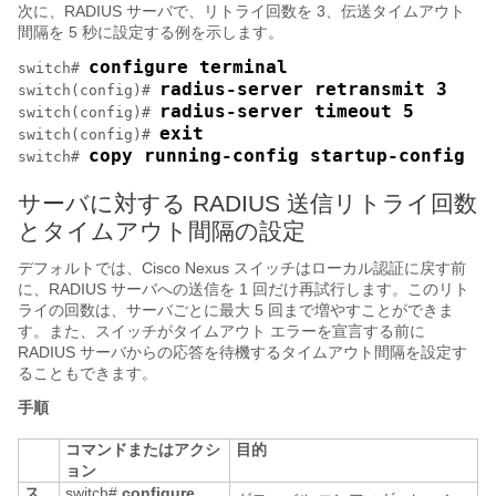
次に、RADIUS サーバで、リトライ回数を 3、伝送タイムアウト
間隔を 5 秒に設定する例を示します。
configure terminal
switch# 
radius-server retransmit 3
switch(config)# 
radius-server timeout 5
switch(config)# 
exit
switch(config)# 
copy running-config startup-config
switch# 
サーバに対する RADIUS 送信リトライ回数
とタイムアウト間隔の設定
デフォルトでは、Cisco Nexus スイッチはローカル認証に戻す前
に、RADIUS サーバへの送信を 1 回だけ再試行します。このリト
ライの回数は、サーバごとに最大 5 回まで増やすことができま
す。また、スイッチがタイムアウト エラーを宣言する前に
RADIUS サーバからの応答を待機するタイムアウト間隔を設定す
ることもできます。
手順
コマンドまたはアクシ
目的
ョン
ス
switch#
configure