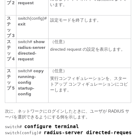
プ 2
request
います。
ス
switch(config)#
設定モードを終了します。
テ
exit
ッ
プ 3
ス
switch#
show
（任意）
テ
radius-server
directed request の設定を表示します。
ッ
directed-
プ 4
request
ス
switch#
copy
（任意）
テ
running-
実行コンフィギュレーションを、スター
ッ
config
トアップ コンフィギュレーションにコピ
プ 5
startup-
ーします。
config
次に、ネットワークにログインしたときに、ユーザが RADIUS サ
ーバを選択できるようにする例を示します。
configure terminal
switch# 
radius-server directed-request
switch(config)# 