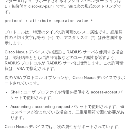
ンダー ID は 9、サポートされるオプションのベンダー タイプは
1（名前付き cisco-av-pair）です。値は次の形式のストリングで
す。
protocol : attribute separator value *
プロトコルは、特定のタイプの許可用のシスコ属性です。必須属
性の区切り文字は等号（=）で、アスタリスク（*）は任意属性を
示します。
Cisco Nexus デバイス
での認証に RADIUS サーバを使用する場合
は、認証結果とともに許可情報などのユーザ属性を返すよう、
RADIUS プロトコルが RADIUS サーバに指示します。この許可情
報は、VSA で指定されます。
次の VSA プロトコル オプションが、
Cisco Nexus デバイス
でサポ
ートされています。
Shell：ユーザ プロファイル情報を提供する access-accept パ
ケットで使用されます。
Accounting：accounting-request パケットで使用されます。値
にスペースが含まれている場合は、二重引用符で囲む必要があ
ります。
Cisco Nexus デバイス
では、次の属性がサポートされています。