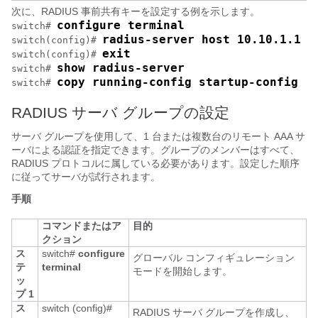
次に、RADIUS 事前共有キーを設定する例を示します。
configure terminal
switch# 
radius-server host 10.10.1.1 k
switch(config)# 
exit
switch(config)# 
show radius-server
switch# 
copy running-config startup-config
switch# 
RADIUS サーバ グループの設定
サーバ グループを使用して、1 台または複数台のリモート AAA サ
ーバによる認証を指定できます。グループのメンバーはすべて、
RADIUS プロトコルに属している必要があります。設定した順序
に従ってサーバが試行されます。
手順
コマンドまたはア
目的
クション
ス
switch#
configure
グローバル コンフィギュレーション
テ
terminal
モードを開始します。
ッ
プ 1
ス
switch (config)#
RADIUS サーバ グループを作成し、