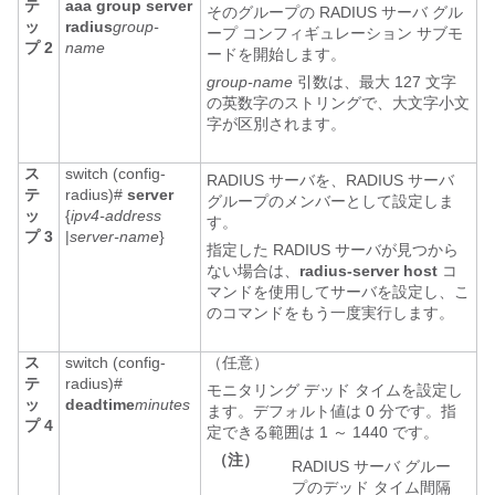
テ
aaa group server
そのグループの RADIUS サーバ グル
ッ
radius
group-
ープ コンフィギュレーション サブモ
プ 2
name
ードを開始します。
group-name
引数は、最大 127 文字
の英数字のストリングで、大文字小文
字が区別されます。
ス
switch (config-
RADIUS サーバを、RADIUS サーバ
テ
radius)#
server
グループのメンバーとして設定しま
ッ
{
ipv4-address
す。
プ 3
|
server-name
}
指定した RADIUS サーバが見つから
ない場合は、
radius-server host
コ
マンドを使用してサーバを設定し、こ
のコマンドをもう一度実行します。
ス
switch (config-
（任意）
テ
radius)#
モニタリング デッド タイムを設定し
ッ
deadtime
minutes
ます。デフォルト値は 0 分です。指
プ 4
定できる範囲は 1 ～ 1440 です。
（注）
RADIUS サーバ グルー
プのデッド タイム間隔