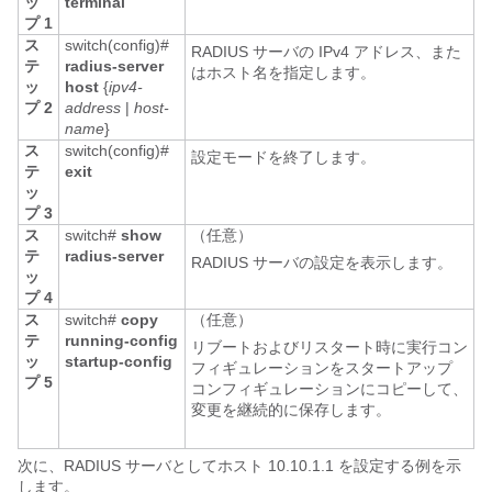
ッ
terminal
プ 1
ス
switch(config)#
RADIUS サーバの IPv4 アドレス、また
テ
radius-server
はホスト名を指定します。
ッ
host
{
ipv4-
プ 2
address
|
host-
name
}
ス
switch(config)#
設定モードを終了します。
テ
exit
ッ
プ 3
ス
switch#
show
（任意）
テ
radius-server
RADIUS サーバの設定を表示します。
ッ
プ 4
ス
switch#
copy
（任意）
テ
running-config
リブートおよびリスタート時に実行コン
ッ
startup-config
フィギュレーションをスタートアップ
プ 5
コンフィギュレーションにコピーして、
変更を継続的に保存します。
次に、RADIUS サーバとしてホスト 10.10.1.1 を設定する例を示
します。