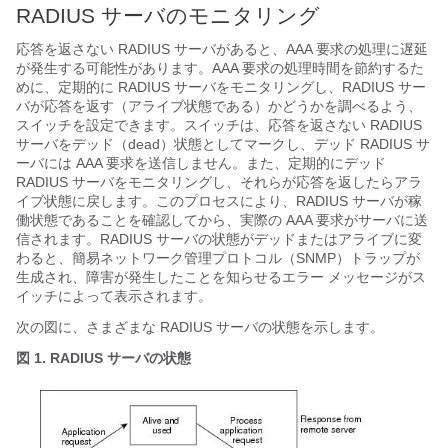
RADIUS サーバのモニタリング
応答を返さない RADIUS サーバがあると、AAA 要求の処理に遅延
が発生する可能性があります。AAA 要求の処理時間を節約するた
めに、定期的に RADIUS サーバをモニタリングし、RADIUS サー
バが応答を返す（アライブ状態である）かどうかを調べるよう、
スイッチを設定できます。スイッチは、応答を返さない RADIUS
サーバをデッド（dead）状態としてマークし、デッド RADIUS サ
ーバには AAA 要求を送信しません。また、定期的にデッド
RADIUS サーバをモニタリングし、それらが応答を返したらアラ
イブ状態に戻します。このプロセスにより、RADIUS サーバが稼
働状態であることを確認してから、実際の AAA 要求がサーバに送
信されます。RADIUS サーバの状態がデッドまたはアライブに変
わると、簡易ネットワーク管理プロトコル（SNMP）トラップが
生成され、障害が発生したことを知らせるエラー メッセージがス
イッチによって表示されます。
次の図に、さまざまな RADIUS サーバの状態を示します。
図 1. RADIUS サーバの状態