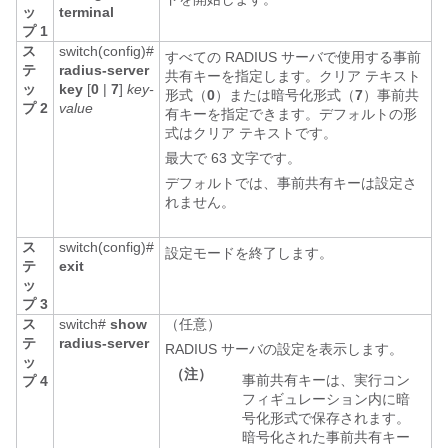
ッ
terminal
プ 1
ス
switch(config)#
すべての RADIUS サーバで使用する事前
テ
radius-server
共有キーを指定します。クリア テキスト
ッ
key
[
0
|
7
]
key-
形式
（
0
）
または暗号化形式
（
7
）
事前共
プ 2
value
有キーを指定できます。デフォルトの形
式はクリア テキストです。
最大で 63 文字です。
デフォルトでは、事前共有キーは設定さ
れません。
ス
switch(config)#
設定モードを終了します。
テ
exit
ッ
プ 3
ス
switch#
show
（任意）
テ
radius-server
RADIUS サーバの設定を表示します。
ッ
（注）
事前共有キーは、実行コン
プ 4
フィギュレーション内に暗
号化形式で保存されます。
暗号化された事前共有キー