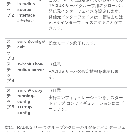
このデバイスで設定されているすべての
テ
ip radius
RADIUS サーバ グループ用のグローバル
ッ
source-
発信元インターフェイスを設定します。
プ 2
interface
発信元インターフェイスは、管理または
interface
VLAN インターフェイスにすることがで
きます。
ス
switch(config)#
設定モードを終了します。
テ
exit
ッ
プ 3
ス
switch#
show
（任意）
テ
radius-server
RADIUS サーバの設定情報を表示しま
ッ
す。
プ 4
ス
switch#
copy
（任意）
テ
running-
実行コンフィギュレーションを、スター
ッ
config
トアップ コンフィギュレーションにコピ
プ 5
startup
ーします。
config
次に、RADIUS サーバ グループのグローバル発信元インターフェ