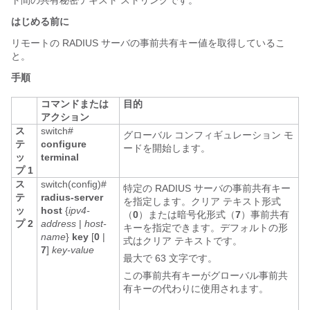
ト間の共有秘密テキスト ストリングです。
はじめる前に
リモートの RADIUS サーバの事前共有キー値を取得しているこ
と。
手順
コマンドまたは
目的
アクション
ス
switch#
グローバル コンフィギュレーション モ
テ
configure
ードを開始します。
ッ
terminal
プ 1
ス
switch(config)#
特定の RADIUS サーバの事前共有キー
テ
radius-server
を指定します。クリア テキスト形式
ッ
host
{
ipv4-
（
0
）
または暗号化形式
（
7
）
事前共有
プ 2
address
|
host-
キーを指定できます。デフォルトの形
name
}
key
[
0
|
式はクリア テキストです。
7
]
key-value
最大で 63 文字です。
この事前共有キーがグローバル事前共
有キーの代わりに使用されます。