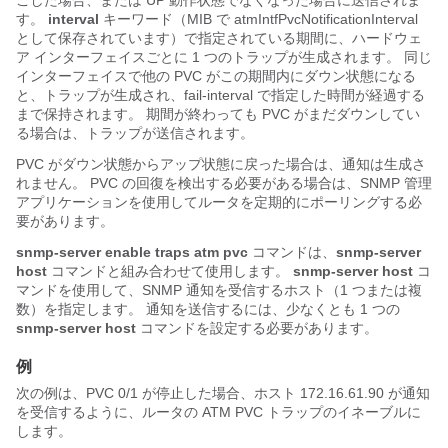
こした場合、または UP 動作状態でなくなった場合に送信されま
す。
interval
キーワード（MIB で atmIntfPvcNotificationInterval
として保存されています）で指定されている期間に、ハードウェ
ア インターフェイスごとに 1 つのトラップが生成されます。 同じ
インターフェイスで他の PVC がこの期間内にダウン状態になる
と、トラップが生成され、fail-interval で指定した時間が経過する
まで保持されます。 期間が終わっても PVC がまだダウンしてい
る場合は、トラップが送信されます。
PVC がダウン状態からアップ状態に戻った場合は、通知は生成さ
れません。 PVC の回復を検出する必要がある場合は、SNMP 管理
アプリケーションを使用してルータを定期的にポーリングする必
要があります。
snmp-server
enable
traps
atm
pvc
コマンドは、
snmp-server
host
コマンドと組み合わせて使用します。
snmp-server
host
コ
マンドを使用して、SNMP 通知を受信するホスト（1 つまたは複
数）を指定します。 通知を送信するには、少なくとも 1 つの
snmp-server
host
コマンドを設定する必要があります。
例
次の例は、PVC 0/1 が停止した場合、ホスト 172.16.61.90 が通知
を受信するように、ルータの ATM PVC トラップのイネーブルに
します。