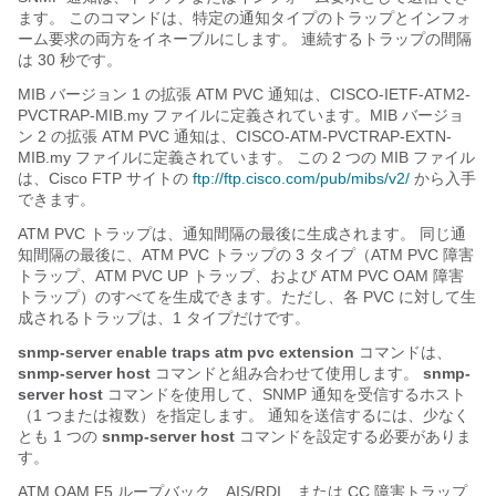
ます。 このコマンドは、特定の通知タイプのトラップとインフォ
ーム要求の両方をイネーブルにします。 連続するトラップの間隔
は 30 秒です。
MIB バージョン 1 の拡張 ATM PVC 通知は、CISCO-IETF-ATM2-
PVCTRAP-MIB.my ファイルに定義されています。MIB バージョ
ン 2 の拡張 ATM PVC 通知は、CISCO-ATM-PVCTRAP-EXTN-
MIB.my ファイルに定義されています。 この 2 つの MIB ファイル
は、Cisco FTP サイトの
ftp:/​/​ftp.cisco.com/​pub/​mibs/​v2/​
から入手
できます。
ATM PVC トラップは、通知間隔の最後に生成されます。 同じ通
知間隔の最後に、ATM PVC トラップの 3 タイプ（ATM PVC 障害
トラップ、ATM PVC UP トラップ、および ATM PVC OAM 障害
トラップ）のすべてを生成できます。ただし、各 PVC に対して生
成されるトラップは、1 タイプだけです。
snmp-server
enable
traps
atm
pvc
extension
コマンドは、
snmp-server
host
コマンドと組み合わせて使用します。
snmp-
server
host
コマンドを使用して、SNMP 通知を受信するホスト
（1 つまたは複数）を指定します。 通知を送信するには、少なく
とも 1 つの
snmp-server
host
コマンドを設定する必要がありま
す。
ATM OAM F5 ループバック、AIS/RDI、または CC 障害トラップ