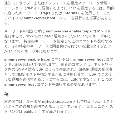
通知（トラップ）またはインフォームを指定ネットワーク管理ス
テーション（NMS）に送信するように LSR を設定するには、目的
に合った
キーワード（
traps
または
informs
）を使用して、その
デバイスで
snmp-server
host
コマンドを発行する必要がありま
す。
キーワードを指定せずに
snmp-server
enable
traps
コマンドを
発行すると、すべての SNMP 通知タイプが LSR でイネーブルに
なります。 特定のキーワードを指定してこのコマンドを発行する
と、その特定のキーワードに関連付けられている通知タイプだけ
が LSR でイネーブルになります。
snmp-server
enable
traps
コマンドは、
snmp-server
host
コマ
ンドと組み合わせて使用します。 後者のコマンドは、ネットワー
ク内の SNMP 対応 LSR によって生成された SNMP 通知の受信者
として NMS ホストを指定するために使用します。 LSR でこのよ
うな通知を送信できるようにするには、LSR で少なくとも 1 つの
snmp-server
host
コマンドを発行する必要があります。
例
次の例では、ルータが myhost.cisco.com として指定されたホスト
にすべての通知を送信できるようにしています。 コミュニティ ス
トリングは public として定義されます。