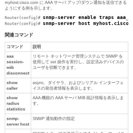
myhost.cisco.com に AAA サーバ アップ/ダウン通知を送信できる
ようにする例を示します。
snmp-server enable traps aaa_s
Router(config)# 
snmp-server host myhost.cisco.
Router(config)# 
関連コマンド
コマンド
説明
aaa
リモート ネットワーク管理システムで SNMP を
session-
使用して set 操作を実行し、設定済みデバイスの
mib
ユーザを切断できます。
disconnect
show
async、ダイヤラ、およびシリアル インターフェ
caller
イスの発信者情報を表示します。
show
AAA 機能の AAA サーバ MIB 統計情報を表示しま
radius
す。
statistics
snmp-
SNMP 通知動作の指定
server
host