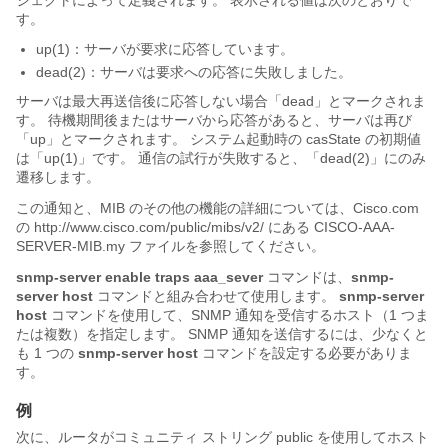
ジェクトによって定義されます。 表示される値は次のとおりで
す。
up(1)：サーバが要求に応答しています。
dead(2)：サーバは要求への応答に失敗しました。
サーバは最大再送信後に応答しない場合「dead」とマークされま
す。 待機期間後またはサーバから応答があると、サーバは再び
「up」とマークされます。 システム起動時の casState の初期値
は「up(1)」です。 通信の試行が失敗すると、「dead(2)」にのみ
遷移します。
この通知と、MIB のその他の機能の詳細については、Cisco.com
の http://www.cisco.com/public/mibs/v2/ にある CISCO-AAA-
SERVER-MIB.my ファイルを参照してください。
snmp-server
enable
traps
aaa_sever
コマンドは、
snmp-
server
host
コマンドと組み合わせて使用します。
snmp-server
host
コマンドを使用して、SNMP 通知を受信するホスト（1 つま
たは複数）を指定します。 SNMP 通知を送信するには、少なくと
も 1 つの
snmp-server
host
コマンドを設定する必要がありま
す。
例
次に、ルータがコミュニティ ストリング public を使用してホスト