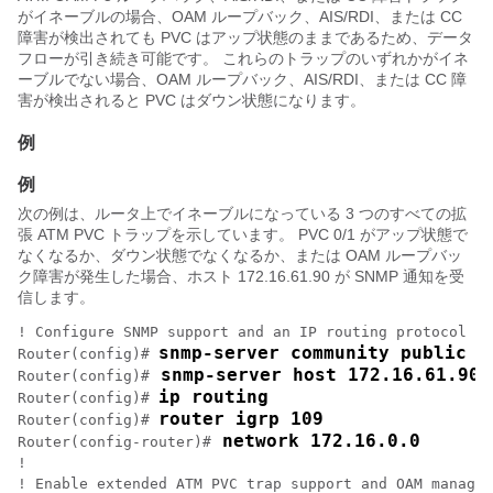
がイネーブルの場合、OAM ループバック、AIS/RDI、または CC
障害が検出されても PVC はアップ状態のままであるため、データ
フローが引き続き可能です。 これらのトラップのいずれかがイネ
ーブルでない場合、OAM ループバック、AIS/RDI、または CC 障
害が検出されると PVC はダウン状態になります。
例
例
次の例は、ルータ上でイネーブルになっている 3 つのすべての拡
張 ATM PVC トラップを示しています。 PVC 0/1 がアップ状態で
なくなるか、ダウン状態でなくなるか、または OAM ループバッ
ク障害が発生した場合、ホスト 172.16.61.90 が SNMP 通知を受
信します。
! Configure SNMP support and an IP routing protocol on
snmp-server community public r
Router(config)# 
 snmp-server host 172.16.61.90 
Router(config)#
ip routing
Router(config)# 
router igrp 109
Router(config)# 
 network 172.16.0.0
Router(config-router)#
!

! Enable extended ATM PVC trap support and OAM managem