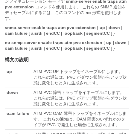
ンフィギュレーション モードで
snmp-server
enable
traps
atm
pvc
extension
コマンドを使用します。 これらの SNMP 通知を
ディセーブルにするには、このコマンドの
no
形式を使用しま
す。
snmp-server
enable
traps
atm
pvc
extension
{
up
| down
|
oam
failure
[
aisrdi
| endCC
| loopback
| segmentCC
] }
no
snmp-server
enable
traps
atm
pvc
extension
{
up
| down
|
oam
failure
[
aisrdi
| endCC
| loopback
| segmentCC
] }
構文の説明
up
ATM PVC UP トラップをイネーブルにします。
これらの通知は、PVC がダウン状態からアップ状
態に変化したときに生成されます。
down
ATM PVC 障害トラップをイネーブルにします。
これらの通知は、PVC がアップ状態からダウン状
態に変化したときに生成されます。
oam
failure
ATM PVC OAM 障害トラップをイネーブルにしま
す。 これらの通知は、OAM 障害のいずれかのタ
イプが PVC で発生した場合に生成されます。