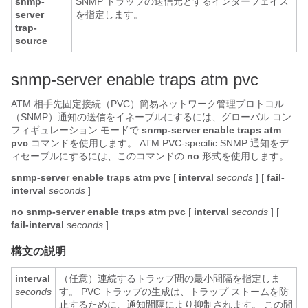
snmp-
SNMP トラップの送信元とするインターフェイス
server
を指定します。
trap-
source
snmp-server enable traps atm pvc
ATM 相手先固定接続（PVC）簡易ネットワーク管理プロトコル
（SNMP）通知の送信をイネーブルにするには、グローバル コン
フィギュレーション モードで
snmp-server
enable
traps
atm
pvc
コマンドを使用します。 ATM PVC-specific SNMP 通知をデ
ィセーブルにするには、このコマンドの
no
形式を使用します。
snmp-server
enable
traps
atm
pvc
[
interval
seconds
]
[
fail-
interval
seconds
]
no
snmp-server
enable
traps
atm
pvc
[
interval
seconds
]
[
fail-interval
seconds
]
構文の説明
interval
（任意）連続するトラップ間の最小間隔を指定しま
seconds
す。 PVC トラップの生成は、トラップ ストームを防
止するために、通知間隔により抑制されます。 この間