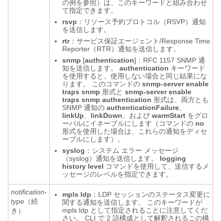
の例を参照）は、この
キーワードと組み合わせ
て指定できます。
rsvp
：リソース予約プロトコル（RSVP）通知
を送信します。
rtr
：サービス保証エージェント/Response Time
Reporter（RTR）通知を送信します。
snmp
[
authentication
]：RFC 1157 SNMP 通
知を送信します。
authentication
キーワード
を使用すると、使用しない場合と同じ結果にな
ります。 このコマンドの
snmp-server
enable
traps
snmp
形式と
snmp-server
enable
traps
snmp
authentication
形式は、両方とも
SNMP 通知の
authenticationFailure
、
linkUp
、
linkDown
、および
warmStart
をグロ
ーバルにイネーブルにします（コマンドの
no
形式を使用した場合は、これらの通知をディセ
ーブルにします）。
syslog
：システム エラー メッセージ
（syslog）通知を送信します。
logging
history
level
コマンドを使用して、送信するメ
ッセージのレベルを指定できます。
notification-
mpls
ldp
：LDP セッションのステータス変更に
type
（続
関する通知を送信します。 このキーワードが
mpls ldp
として指定されることに注意してくだ
き）
さい。 CLI で 2 語構成として解釈されるこの構