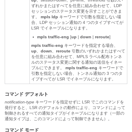
up
、session-down、pv-limit、threshold 引数のい
ずれかまたはすべてを任意に組み合わせて、LDP
セッションのステータス変更を示すことができま
す。
mpls
ldp
キーワードで引数を指定しない場
合、LDP セッション通知の 4 つのタイプすべてが
LSR でイネーブルになります。
mpls
traffic-eng
[
up
|
down
|
reroute
]
mpls
traffic-eng
キーワードを指定する場合、
up
、
down
、
reroute
引数のいずれかまたはすべて
を任意に組み合わせて、MPLS ラベル配布トンネ
ルのステータス変更に関する通知の送信をイネー
ブルにできます。
mpls
traffic-eng
キーワードで
引数を指定しない場合、トンネル通知の 3 つのタ
イプすべてが LSR でイネーブルになります。
コマンド デフォルト
notification-type
キーワードを指定せずに LSR でこのコマンドを
発行すると、LSR のデフォルトの動作により、コマンドによって
制御されるすべての通知タイプがイネーブルになります（一部の
通知タイプは、このコマンドによって制御できません）。
コマンド モード