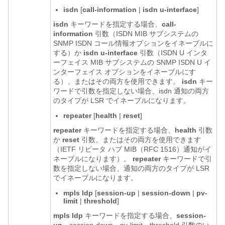
isdn
[
call-information
|
isdn
u-interface
]
isdn
キーワードを指定する場合、
call-
information
引数（ISDN MIB サブシステムの
SNMP ISDN コール情報オプションをイネーブルに
する）か
isdn
u-interface
引数（ISDN U インタ
ーフェイス MIB サブシステムの SNMP ISDN U イ
ンターフェイス オプションをイネーブルにす
る）、またはその両方を使用できます。
isdn
キー
ワードで引数を指定しない場合、isdn 通知の両方
のタイプが LSR でイネーブルになります。
repeater
[
health
|
reset
]
repeater
キーワードを指定する場合、
health
引数
か
reset
引数、またはその両方を使用できます
（IETF リピータ ハブ MIB（RFC 1516）通知がイ
ネーブルになります）。
repeater
キーワードで引
数を指定しない場合、通知の両方のタイプが LSR
でイネーブルになります。
mpls
ldp
[
session-up
|
session-down
|
pv-
limit
|
threshold
]
mpls
ldp
キーワードを指定する場合、
session-