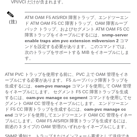
VPI/VCI だけが含まれます。
ATM OAM F5 AIS/RDI 障害トラップ、エンドツーエン
（注）
ド ATM OAM F5 CC 障害トラップ、OAM 障害ループ
バック トラップ、およびセグメント ATM OAM F5 CC
障害トラップをイネーブルにするには、
snmp-server
enable
traps
atm
pvc
extension
mibversion
2
コマ
ンドを設定する必要があります。 このコマンドでは、
次のトラップをサポートする MIB をイネーブルにしま
す。
ATM PVC トラップを使用する前に、PVC 上で OAM 管理をイネ
ーブルにする必要があります。 F5 ループバック障害トラップを
生成するには、
oam-pvc
manage
コマンドを使用して OAM 管理
をイネーブルにします。 セグメント F5 CC 障害トラップを生成
するには、
oam-pvc
manage
cc
segment
コマンドを使用してセ
グメント OAM CC 管理をイネーブルにします。 エンドツーエン
ド F5 CC 障害トラップを生成するには、
oam-pvc
manage
cc
end
コマンドを使用してエンドツーエンド OAM CC 管理をイネー
ブルにします。 OAM F5 AIS/RDI 障害トラップを生成するには、
前述の 3 タイプの OAM 管理のいずれかをイネーブルにします。
SNMP 通知は、トラップまたはインフォーム要求として送信でき