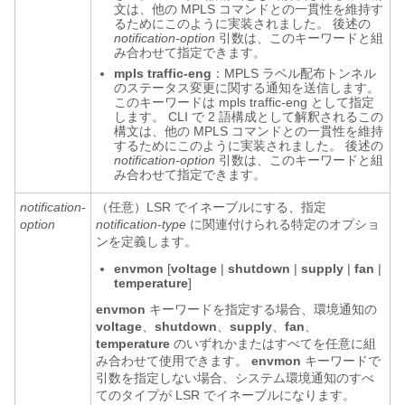
文は、他の MPLS コマンドとの一貫性を維持す
るためにこのように実装されました。 後述の
notification-option
引数は、この
キーワードと組
み合わせて指定できます。
mpls
traffic-eng
：MPLS ラベル配布トンネル
のステータス変更に関する通知を送信します。
このキーワードは
mpls traffic-eng
として指定
します。 CLI で 2 語構成として解釈されるこの
構文は、他の MPLS コマンドとの一貫性を維持
するためにこのように実装されました。 後述の
notification-option
引数は、この
キーワードと組
み合わせて指定できます。
notification-
（任意）LSR でイネーブルにする、指定
option
notification-type
に関連付けられる特定のオプショ
ンを定義します。
envmon
[
voltage
|
shutdown
|
supply
|
fan
|
temperature
]
envmon
キーワードを指定する場合、環境通知の
voltage
、
shutdown
、
supply
、
fan
、
temperature
のいずれかまたはすべてを任意に組
み合わせて使用できます。
envmon
キーワードで
引数を指定しない場合、システム環境通知のすべ
てのタイプが LSR でイネーブルになります。