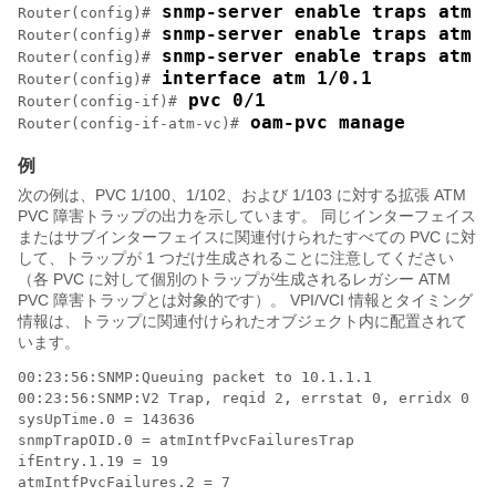
 snmp-server enable traps atm p
Router(config)#
 snmp-server enable traps atm p
Router(config)#
 snmp-server enable traps atm p
Router(config)#
 interface atm 1/0.1 
Router(config)#
 pvc 0/1
Router(config-if)#
 oam-pvc manage
Router(config-if-atm-vc)#
例
次の例は、PVC 1/100、1/102、および 1/103 に対する拡張 ATM
PVC 障害トラップの出力を示しています。 同じインターフェイス
またはサブインターフェイスに関連付けられたすべての PVC に対
して、トラップが 1 つだけ生成されることに注意してください
（各 PVC に対して個別のトラップが生成されるレガシー ATM
PVC 障害トラップとは対象的です）。 VPI/VCI 情報とタイミング
情報は、トラップに関連付けられたオブジェクト内に配置されて
います。
00:23:56:SNMP:Queuing packet to 10.1.1.1

00:23:56:SNMP:V2 Trap, reqid 2, errstat 0, erridx 0

sysUpTime.0 = 143636

snmpTrapOID.0 = atmIntfPvcFailuresTrap

ifEntry.1.19 = 19

atmIntfPvcFailures.2 = 7
