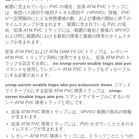
範囲に含まれていない PVC の場合、拡張 ATM PVC トラップに
は、仮想パス識別子/仮想チャネル識別子（VPI/VCI）情報、PVC
が一定間隔内にたどる状態遷移の数、および遷移の開始と終了の
タイムスタンプが含まれます。 範囲に含まれている PVC の場
合、拡張 ATM PVC トラップには、範囲の最初と最後の VPI/VCI
および同じ範囲内における最初の障害と最後の障害のタイムスタ
ンプが含まれます。
拡張 ATM PVC および ATM OAM F5 CC トラップは、レガシー
ATM PVC トラップと同時に使用できません。 拡張 ATM PVC ト
ラップを設定する前に、
no
snmp-server
enable
traps
atm
pvc
コマンドを使用してレガシー ATM PVC トラップをディセーブル
にする必要があります。
snmp-server
enable
traps
atm
pvc
extension
down
コマンド
でイネーブルにする拡張 ATM PVC 障害トラップは、
snmp-
server
enable
traps
atm
pvc
コマンドでイネーブルにするレガ
シー ATM PVC 障害トラップと同じです。
拡張 ATM PVC 障害トラップには、VPI/VCI 範囲の形式の情報
が含まれます。
拡張 ATM PVC 障害トラップには、PVC がダウンしたときのタ
イムスタンプが含まれます。
レガシー ATM PVC 障害トラップには、トラップごとに 1 つの