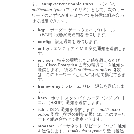
す。
snmp-server
enable
traps
コマンドの
notification-type
（ファミリ名）として、次のキー
ワードのいずれかまたはすべてを任意に組み合わ
せて指定できます。
bgp
：ボーダー ゲートウェイ プロトコル
（BGP）状態変更通知を送信します。
config
：設定通知を送信します。
entity
：エンティティ MIB 変更通知を送信しま
す。
envmon：特定の環境しきい値を超えるたび
に、Cisco Enterprise 固有の環境モニタ通知を
送信します。 後述の
notification-option
引数
は、この
キーワードと組み合わせて指定できま
す。
frame-relay
：フレーム リレー通知を送信しま
す。
hsrp
：ホット スタンバイ ルーティング プロト
コル（HSRP）通知を送信します。
isdn：ISDN 通知を送信します。
notification-
option
引数（後述の例を参照）は、この
キーワ
ードと組み合わせて指定できます。
repeater：イーサネット リピータ（ハブ）通知
を送信します。
notification-option
引数（後述