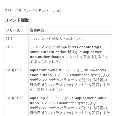
グローバル コンフィギュレーション
コマンド履歴
リリース
変更内容
11.1
このコマンドが導入されました。
11.3
このコマンドの
snmp-server
enable
traps
snmp
authentication
形式が
snmp-server
trap-authentication
コマンドを置き換える目的
で導入されました。
12.0(17)ST
mpls
traffic-eng
キーワードが、
snmp-server
enable
traps
コマンドの
notification-type
および
notification-option
パラメータで使用する特定の
SNMP 通知のクラスまたはファミリを定義するた
めに追加されました。
12.0(21)ST
mpls
ldp
キーワードが、
snmp-server
enable
traps
コマンドの
notification-type
および
notification-option
パラメータで使用する特定の
SNMP 通知のクラスまたはファミリを定義するた