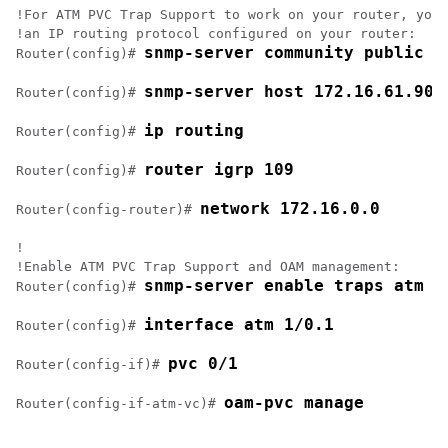
!For ATM PVC Trap Support to work on your router, you 
!an IP routing protocol configured on your router:

snmp-server community public r
Router(config)# 
snmp-server host 172.16.61.90 
Router(config)# 
ip routing
Router(config)# 
router igrp 109
Router(config)# 
network 172.16.0.0
Router(config-router)# 
!

!Enable ATM PVC Trap Support and OAM management:

snmp-server enable traps atm p
Router(config)# 
interface atm 1/0.1
Router(config)# 
pvc 0/1
Router(config-if)# 
oam-pvc manage
Router(config-if-atm-vc)# 