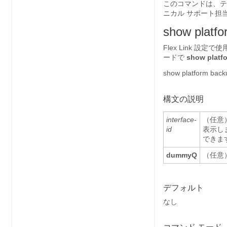
このコマンドは、テ
ニカル サポート担
show platfo
Flex Link 
ードで
show platfo
show platform backu
構文の説明
interface-
（任意
id
表示し
できま
dummyQ
（任意
デフォルト
なし