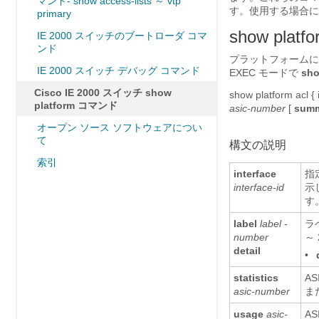
マンド- show access-lists ～ vtp
す。使用する場合に
primary
show platfo
IE 2000 スイッチのブートローダ コマ
ンド
プラットフォームに
IE 2000 スイッチ デバッグ コマンド
EXEC モードで
sho
Cisco IE 2000 スイッチ show
show platform acl
{
platform コマンド
asic-number
[
sum
オープン ソース ソフトウェアについ
て
構文の説明
索引
interface
指
interface-id
示
す
label
label
-
ラ
number
～
detail
•
statistics
A
asic-number
ま
usage
asic-
A