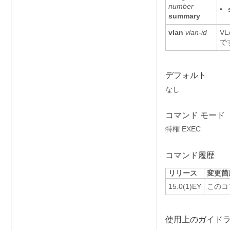
number
•
summary
vlan
vlan-id
V
で
デフォルト
なし
コマンド モード
特権 EXEC
コマンド履歴
リリース
変更箇
15.0(1)EY
このコ
使用上のガイド