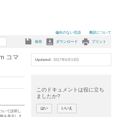
偏向のない言語
翻訳について
保存
ダウンロード
プリント
rm コマ
Updated:
2017年6月13日
このドキュメントは役に立ち
ましたか?
はい
いいえ
について説明し
報を表示しま