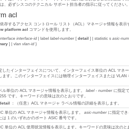
は、必ずシスコのテクニカル サポート担当者の指示に従ってください
rm acl
依存するアクセス コントロール リスト（ACL）マネージャ情報を表示
w platform acl
コマンドを使用します。
interface
interface-id
|
label
label-number
[
detail
] |
statistic
s
asic-num
mary
] |
vlan
vlan-id
}
定したインターフェイスについて、インターフェイス単位の ACL マネ
します。このインターフェイスには物理インターフェイスまたは VLAN
。
ベル単位の ACL マネージャ情報を表示します。
label
-
number
に指定で
 255 です。キーワードの意味は次のとおりです。
detail
：（任意）ACL マネージャ ラベル情報の詳細を表示します。
SIC 単位の ACL マネージャ情報を表示します。
asic-number
に指定でき
たは 1 のいずれかのポート ASIC 番号です。
SIC 単位の ACL 使用状況情報を表示します。キーワードの意味は次の