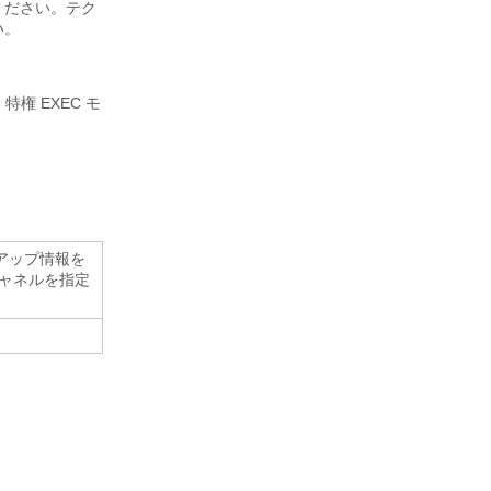
ください。テク
い。
権 EXEC モ
アップ情報を
ャネルを指定