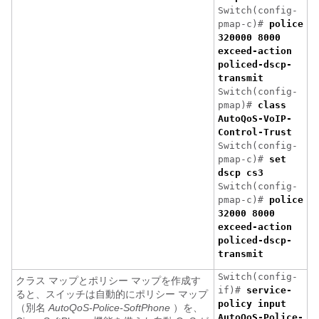
Switch(config-
pmap-c)#
police
320000 8000
exceed-action
policed-dscp-
transmit
Switch(config-
pmap)#
class
AutoQoS-VoIP-
Control-Trust
Switch(config-
pmap-c)#
set
dscp cs3
Switch(config-
pmap-c)#
police
32000 8000
exceed-action
policed-dscp-
transmit
Switch(config-
クラス マップとポリシー マップを作成す
if)#
service-
ると、スイッチは自動的にポリシー マップ
policy input
（別名
AutoQoS-Police-SoftPhone
）を、
AutoQoS-Police-