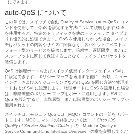
にできます。
auto-QoS について
この章では、スイッチ
で自動 Quality of Service（auto-QoS）コマ
ンドを使用して、QoS を設定する方法について説明します QoS
を使用すると、特定のトラフィックを他のトラフィック タイプよ
りも優先的に処理できます
。QoS を使用しなかった場合、スイッ
チはパケットの内容やサイズに関係なく、各パケットにベストエ
フォート型のサービスを提供します。信頼性、遅延限度、または
スループットに関して保証することなく、スイッチはパケットを
送信します。
QoS は物理ポートおよびスイッチ仮想インターフェイス（SVI）
に設定できます。ポリシー マップを適用する他に、分類、キュー
イング、およびスケジューリングなどの QoS を同じ方法で物理ポ
ートおよび SVI に設定します。物理ポートに QoS を設定した場合
は、非階層型のポリシー マップをポートに適用します。SVI に
QoS を設定すると、非階層型、または階層型のポリシー マップが
適用されます。
スイッチは、モジュラ QoS CLI（
MQC）コマンドの一部をサポー
トします。MQC コマンドの詳細については、『
Cisco IOS
Quality of Service Solutions Guide
』の「Modular Quality of
Service Command-Line Interface Overview」の章を参照してくだ