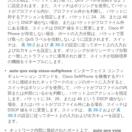
入力分類は、パケットで受け取った QoS ラベルを信頼するよう
に設定されます。また、スイッチはポリシングを使用してパケッ
トがプロファイル内か、プロファイル外かを判断し、パケットに
対するアクションを指定します。パケットに 24、26、または 46
という DSCP 値がない場合、またはパケットがプロファイル外
にある場合、スイッチは DSCP 値を 0 に変更します。Cisco IP
Phone が存在しない場合、ポートの入力分類は、パケットで受
け取った QoS ラベルを信頼しないように設定されます。スイッ
チは、
表 39-2
および
表 39-3
の設定に従ってポート上の入力お
よび出力キューを設定します。ポリシングがポリシーマップ分類
と一致したトラフィックに適用された後で、スイッチが信頼境界
の機能をイネーブルにします。
•
auto qos voip cisco-softphone
インターフェイス コンフィ
ギュレーション コマンドを、Cisco SoftPhone を稼働するデバ
イスに接続されたネットワークのエッジのポートに入力すると、
スイッチはポリシングを使用して、パケットがプロファイルの内
部または外部にいるかを判断し、パケット上のアクションを指定
します。パケットに 24、26、または 46 という DSCP 値がない
場合、またはパケットがプロファイル外にある場合、スイッチは
DSCP 値を 0 に変更します。スイッチは、
表 39-2
および
表
39-3
の設定に従ってポート上の入力および出力キューを設定し
ます。
•
ネットワーク内部に接続されたポート上で、
auto qos voip