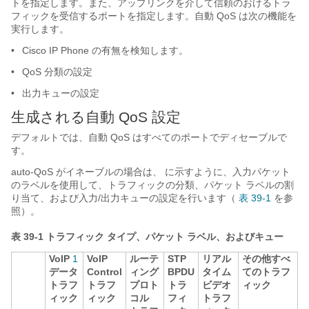
トを指定します。また、アップリンクを介して信頼のおけるトラ
フィックを受信するポートを指定します。自動 QoS は次の機能を
実行します。
•
Cisco IP Phone の有無を検知します。
•
QoS 分類の設定
•
出力キューの設定
生成される自動 QoS 設定
デフォルトでは、自動 QoS はすべてのポートでディセーブルで
す。
auto-QoS がイネーブルの場合は、
に示すように、入力パケット
のラベルを使用して、トラフィックの分類、パケット ラベルの割
り当て、および入力/出力キューの設定を行います（
表 39-1
を参
照）。
表 39-1
トラフィック タイプ、パケット ラベル、およびキュー
VoIP
1
VoIP
ルーテ
STP
リアル
その他すべ
データ
Control
ィング
BPDU
タイム
てのトラフ
トラフ
トラフ
プロト
トラ
ビデオ
ィック
ィック
ィック
コル
フィ
トラフ