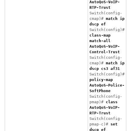
AutoQoS-VoIP-
RTP-Trust
Switch(config-
cmap)#
match ip
dscp ef
Switch(config)#
class-map
match-all
AutoQoS-VoIP-
Control-Trust
Switch(config-
cmap)#
match ip
dscp cs3 af31
Switch(config)#
policy-map
AutoQoS-Police-
SoftPhone
Switch(config-
pmap)#
class
AutoQoS-VoIP-
RTP-Trust
Switch(config-
pmap-c)#
set
dscp ef