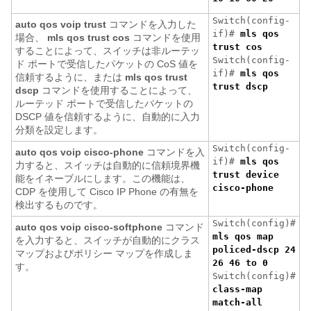
Switch(config-
auto qos voip trust
コマンドを入力した
if)#
mls qos
場合、
mls qos trust cos
コマンドを使用
trust cos
することによって、スイッチは非ルーテッ
Switch(config-
ド ポートで受信したパケットの CoS 値を
if)#
mls qos
信頼するように、または
mls qos trust
trust dscp
dscp
コマンドを使用することによって、
ルーテッド ポートで受信したパケットの
DSCP 値を信頼するように、自動的に入力
分類を設定します。
Switch(config-
auto qos voip cisco-phone
コマンドを入
if)#
mls qos
力すると、スイッチは自動的に信頼境界機
trust device
能をイネーブルにします。この機能は、
cisco-phone
CDP を使用して Cisco IP Phone の有無を
検出するものです。
Switch(config)#
auto qos voip cisco-softphone
コマンド
mls qos map
を入力すると、スイッチが自動的にクラス
policed-dscp 24
マップおよびポリシー マップを作成しま
26 46 to 0
す。
Switch(config)#
class-map
match-all