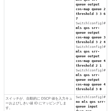
queue output
cos-map queue 2
threshold 3 3 6
7
Switch(config)#
mls qos srr-
queue output
cos-map queue 3
threshold 3 2 4
Switch(config)#
mls qos srr-
queue output
cos-map queue 4
threshold 2 1
Switch(config)#
mls qos srr-
queue output
cos-map queue 4
threshold 3 0
Switch(config)#
スイッチが、自動的に DSCP 値を入力キュ
no mls qos srr-
ーおよびしきい値 ID にマッピングしま
queue input
す。