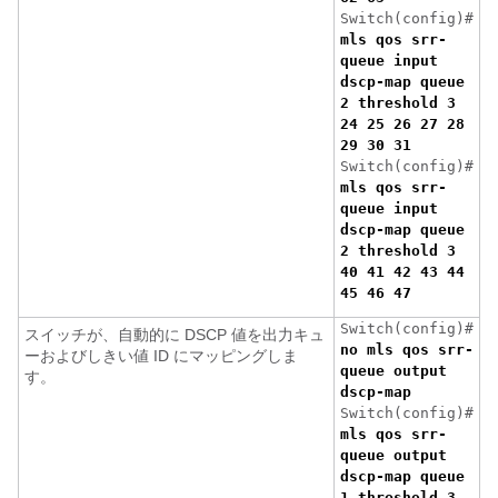
Switch(config)#
mls qos srr-
queue input
dscp-map queue
2 threshold 3
24 25 26 27 28
29 30 31
Switch(config)#
mls qos srr-
queue input
dscp-map queue
2 threshold 3
40 41 42 43 44
45 46 47
Switch(config)#
スイッチが、自動的に DSCP 値を出力キュ
no mls qos srr-
ーおよびしきい値 ID にマッピングしま
queue output
す。
dscp-map
Switch(config)#
mls qos srr-
queue output
dscp-map queue
1 threshold 3