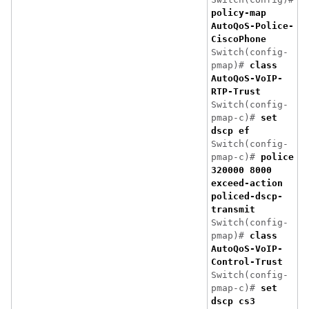
policy-map
AutoQoS-Police-
CiscoPhone
Switch(config-
pmap)#
class
AutoQoS-VoIP-
RTP-Trust
Switch(config-
pmap-c)#
set
dscp ef
Switch(config-
pmap-c)#
police
320000 8000
exceed-action
policed-dscp-
transmit
Switch(config-
pmap)#
class
AutoQoS-VoIP-
Control-Trust
Switch(config-
pmap-c)#
set
dscp cs3