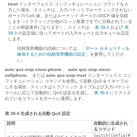
trust
インターフェイス コンフィギュレーション コマンドを入
力した場合、スイッチは、入力パケットでルーティングされない
ポートの CoS 値、またはルーテッド ポートの DSCP 値を信頼
します（トラフィックが他のエッジ装置ですでに分類されている
ことが前提条件になります）。スイッチは、
表 39-2
および
表
39-3
の設定値に従ってポートの入力キューと出力キューを設定
します。
信頼境界機能の詳細については、
「ポート セキュリティを
確保するための信頼境界機能の設定」
を参照してくださ
い。
auto qos voip cisco-phone
、
auto qos voip cisco-
softphone
、または
auto qos voip trust
インターフェイス コン
フィギュレーション コマンドを使用して自動 QoS をイネーブル
にする場合、スイッチはトラフィック タイプおよび入力パケット
ラベルに応じて自動的に QoS 設定を生成し、
表 39-4
にリストさ
れているコマンドをポートに適用します。
表 39-4
生成される自動 QoS 設定
説明
自動的に生成され
るコマンド
Switch(config)#