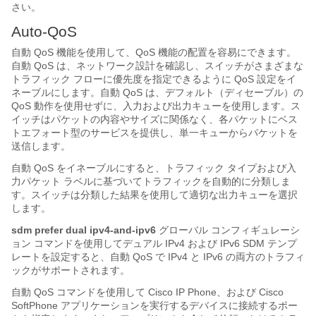
さい。
Auto-QoS
自動 QoS
機能を使用して、QoS 機能の配置を容易にできます。
自動 QoS は、ネットワーク設計を確認し、スイッチがさまざまな
トラフィック フローに優先度を指定できるように QoS 設定をイ
ネーブルにします。自動 QoS は、デフォルト（ディセーブル）の
QoS 動作を使用せずに、入力および出力キューを使用します。ス
イッチはパケットの内容やサイズに関係なく、各パケットにベス
トエフォート型のサービスを提供し、単一キューからパケットを
送信します。
自動 QoS をイネーブルにすると、トラフィック タイプおよび入
力パケット ラベルに基づいてトラフィックを自動的に分類しま
す。スイッチは分類した結果を使用して適切な出力キューを選択
します。
sdm prefer dual ipv4-and-ipv6
グローバル コンフィギュレーシ
ョン コマンドを使用してデュアル IPv4 および IPv6 SDM テンプ
レートを設定すると、自動 QoS で IPv4 と IPv6 の両方のトラフィ
ックがサポートされます。
自動 QoS コマンドを使用して Cisco IP Phone、および Cisco
SoftPhone アプリケーションを実行するデバイスに接続するポー