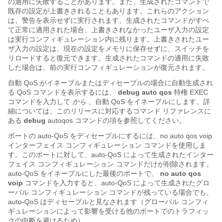
の適用に失敗することがあります。また、生成されたコマンドで
既存の設定が上書きされることもあります。これらのアクション
は、警告を表示せずに実行されます。生成されたコマンドがすべ
て正常に適用された場合、上書きされなかったユーザ入力の設定
は実行コンフィギュレーション内に残ります。上書きされたユー
ザ入力の設定は、現在の設定をメモリに保存せずに、スイッチを
リロードすると復元できます。生成されたコマンドの適用に失敗
した場合は、前の実行コンフィギュレーションが復元されます。
自動 QoS がイネーブルまたはディセーブルの場合に自動生成され
る QoS コマンドを表示するには、
debug auto qos
特権 EXEC
コマンドを入力して
から
、自動 QoS をイネーブルにします。詳
細については、このリリースに対応するコマンド リファレンスに
ある
debug
autoqos コマンドの項を参照してください。
ポートの auto-QoS
をディセーブルにするには、no auto qos voip
インターフェイス コンフィギュレーション コマンドを使用しま
す。このポートに対して、auto-QoS によって生成されたインター
フェイス コンフィギュレーション コマンドだけが削除されます。
auto-QoS をイネーブルにした最後のポートで、
no auto qos
voip
コマンドを入力すると、auto-QoS によって生成されたグロ
ーバル コンフィギュレーション コマンドが残っている場合でも、
auto-QoS はディセーブルと見なされます（グローバル コンフィ
ギュレーションによって影響を受ける他のポートでのトラフィッ
クの中断を避けるため）。