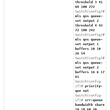
threshold 3 41
68 100 272
Switch(config)#
mls qos queue-
set output 2
threshold 4 42
72 100 242
Switch(config)#
mls qos queue-
set output 1
buffers 10 10
26 54
Switch(config)#
mls qos queue-
set output 2
buffers 16 6 17
61
Switch(config-
if)#
priority-
que out
Switch(config-
if)#
srr-queue
bandwidth share
10 10 60 20