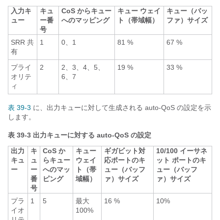
入力キ
キュ
CoS からキュー
キュー ウェイ
キュー（バッ
ュー
ー番
へのマッピング
ト（帯域幅）
ファ）サイズ
号
SRR 共
1
0、1
81 %
67 %
有
プライ
2
2、3、4、5、
19 %
33 %
オリテ
6、7
ィ
表 39-3
に、出力キューに対して生成される auto-QoS の設定を示
します。
表 39-3
出力キューに対する auto-QoS の設定
出力
キ
CoS か
キュー
ギガビット対
10/100 イーサネ
キュ
ュ
らキュー
ウェイ
応ポートのキ
ット ポートのキ
ー
ー
へのマッ
ト（帯
ュー（バッフ
ュー（バッフ
番
ピング
域幅）
ァ）サイズ
ァ）サイズ
号
プラ
1
5
最大
16 %
10%
イオ
100%
リテ