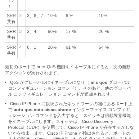
ィ
SRR
2
3、6、7
10%
6 %
10%
共有
SRR
3
2、4
60%
17 %
26 %
共有
SRR
4
0、1
20%
61 %
54 %
共有
最初のポートで auto-QoS 機能をイネーブルにすると、次の自動
アクションが実行されます。
•
QoS がグローバルにイネーブルになり（
mls qos
グローバル
コンフィギュレーション コマンド）、そのあと、他のグローバ
ル コンフィギュレーション コマンドが追加されます。
•
Cisco IP Phone に接続されたネットワークの端にあるポート上
で
auto qos voip cisco-phone
インターフェイス コンフィギ
ュレーション コマンドを入力すると、スイッチは信頼境界機能
をイネーブルにします。スイッチは、Cisco Discovery
Protocol（CDP）を使用して、Cisco IP Phone が存在するかしな
いかを検出します。Cisco IP Phone が検出されると、ポートの