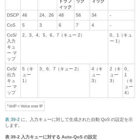
トラフ
ック
ィック
ィック
DSCP
46
24、26
48
56
34
-
CoS
5
3
6
7
4
-
CoS/
2、3、4、5、6、7（キュー 2）
0、1（キュ
入力
ー 1）
キュ
ー マ
ップ
CoS/
5（キ
3、6、7（キュー 2）
4（キ
2（キ
0、
出力
ュー
ュー
ュー
1
キュ
1）
3）
3）
（キ
ー マ
ュー
ップ
4）
1.
VoIP = Voice over IP
表 39-2
に、入力キュー
に対して生成された自動 QoS の設定を示
します。
表 39-2
入力キューに対する Auto-QoS の設定