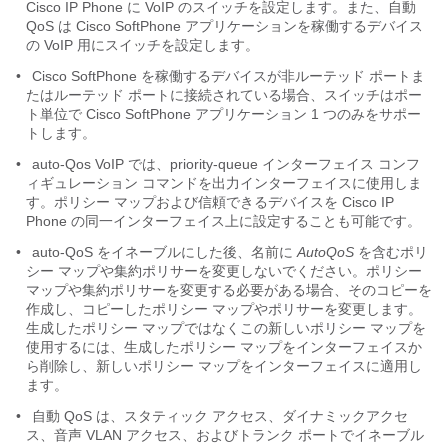
Cisco IP Phone に VoIP のスイッチを設定します。また、自動
QoS は Cisco SoftPhone アプリケーションを稼働するデバイス
の VoIP 用にスイッチを設定します。
•
Cisco SoftPhone を稼働するデバイスが非ルーテッド ポートま
たはルーテッド ポートに接続されている場合、スイッチはポー
ト単位で Cisco SoftPhone アプリケーション 1 つのみをサポー
トします。
•
auto-Qos VoIP では、priority-queue インターフェイス コンフ
ィギュレーション コマンドを出力インターフェイスに使用しま
す。ポリシー マップおよび信頼できるデバイスを Cisco IP
Phone の同一インターフェイス上に設定することも可能です。
•
auto-QoS をイネーブルにした後、名前に
AutoQoS
を含むポリ
シー マップや集約ポリサーを変更しないでください。ポリシー
マップや集約ポリサーを変更する必要がある場合、そのコピーを
作成し、コピーしたポリシー マップやポリサーを変更します。
生成したポリシー マップではなくこの新しいポリシー マップを
使用するには、生成したポリシー マップをインターフェイスか
ら削除し、新しいポリシー マップをインターフェイスに適用し
ます。
•
自動 QoS は、スタティック アクセス、ダイナミックアクセ
ス、音声 VLAN アクセス、およびトランク ポートでイネーブル