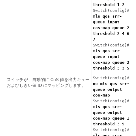
threshold 1 2
Switch(config)#
mls qos srr-
queue input
cos-map queue 2
threshold 2 4 6
7
Switch(config)#
mls qos srr-
queue input
cos-map queue 2
threshold 3 3 5
Switch(config)#
スイッチが、自動的に CoS 値を出力キュー
no mls qos srr-
およびしきい値 ID にマッピングします。
queue output
cos-map
Switch(config)#
mls qos srr-
queue output
cos-map queue 1
threshold 3 5
Switch(config)#
mls qos srr-