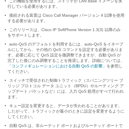
•
この機能を使用するには、スイッチが LAN Base イメージを実
行している必要があります。
•
接続される装置は Cisco Call Manager バージョン 4 以降を使用
する必要があります。
•
このリリースは、Cisco IP SoftPhone Version 1.3(3) 以降のみ
をサポートします。
•
auto-QoS のデフォルトを利用するには、auto-QoS をイネーブ
ルにしてから、その他の QoS コマンドを設定する必要がありま
す。必要に応じて QoS 設定を微調整できますが、自動 QoS が
完了した後にのみ調整することを推奨します。詳細については、
「コンフィギュレーションにおける自動 QoS の影響」
を参照し
てください。
•
スイッチで受信された制御トラフィック（スパニングツリー ブ
リッジ プロトコル データ ユニット（BPDU）やルーティング ア
ップデート パケットなど）には、入力 QoS 処理がすべて行われ
ます。
•
キュー設定を変更すると、データが失われることがあります。
したがって、トラフィックが最小のときに設定を変更するように
してください。
•
自動 QoS は、非ルーテッド ポートおよびルーテッド ポートで