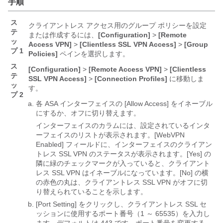
手順
ス
クライアントレス アクセス用のグループ ポリシーを設定
テ
または作成するには、
[Configuration]
>
[Remote
ッ
Access VPN]
>
[Clientless SSL VPN Access]
>
[Group
プ 1
Policies]
ペインを選択します。
ス
[Configuration]
>
[Remote Access VPN]
>
[Clientless
テ
SSL VPN Access]
>
[Connection Profiles]
に移動しま
ッ
す。
プ 2
各 ASA インターフェイスの [Allow Access]
をイネーブル
にするか、オフに切り替えます。
インターフェイスのカラムには、設定されているインタ
ーフェイスのリストが表示されます。[WebVPN
Enabled] フィールドに、インターフェイスのクライアン
トレス SSL VPN のステータスが表示されます。[Yes] の
隣に緑のチェックマークが入っていると、クライアント
レス SSL VPN はイネーブルになっています。[No] の横
の赤色の丸は、クライアントレス SSL VPN がオフに切
り替えられていることを示します。
[Port Setting]
をクリックし、クライアントレス SSL セ
ッションに使用するポート番号（1 ～ 65535）を入力し
ます。デフォルトは 443 です。ポート番号を変更する