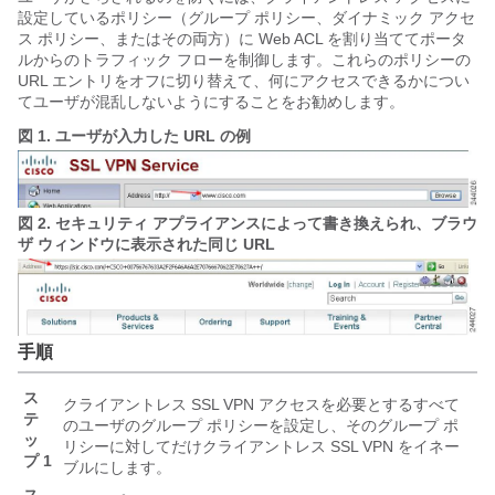
設定しているポリシー（グループ ポリシー、ダイナミック アクセ
ス ポリシー、またはその両方）に Web ACL を割り当ててポータ
ルからのトラフィック フローを制御します。これらのポリシーの
URL エントリをオフに切り替えて、何にアクセスできるかについ
てユーザが混乱しないようにすることをお勧めします。
図 1.
ユーザが入力した URL の例
図 2.
セキュリティ アプライアンスによって書き換えられ、ブラウ
ザ ウィンドウに表示された同じ URL
手順
ス
クライアントレス SSL VPN アクセスを必要とするすべて
テ
のユーザのグループ ポリシーを設定し、そのグループ ポ
ッ
リシーに対してだけクライアントレス SSL VPN をイネー
プ 1
ブルにします。
ス