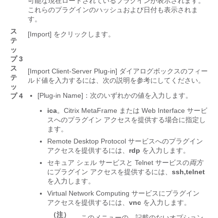
可能な現在ロードされているプラグインが表示されます。
これらのプラグインのハッシュおよび日付も表示されま
す。
ス
[Import]
をクリックします。
テ
ッ
プ 3
ス
[Import Client-Server Plug-in] ダイアログボックスのフィー
テ
ルド値を入力するには、次の説明を参考にしてください。
ッ
[Plug-in Name]：次のいずれかの値を入力します。
プ 4
ica
。Citrix MetaFrame または Web Interface サービ
スへのプラグイン アクセスを提供する場合に指定し
ます。
Remote Desktop Protocol サービスへのプラグイン
アクセスを提供するには、
rdp
を入力します。
セキュア シェル サービスと Telnet サービスの
両方
にプラグイン アクセスを提供するには、
ssh,telnet
を入力します。
Virtual Network Computing サービスにプラグイン
アクセスを提供するには、
vnc
を入力します。
（注）
このメニューの、記載のないオプション