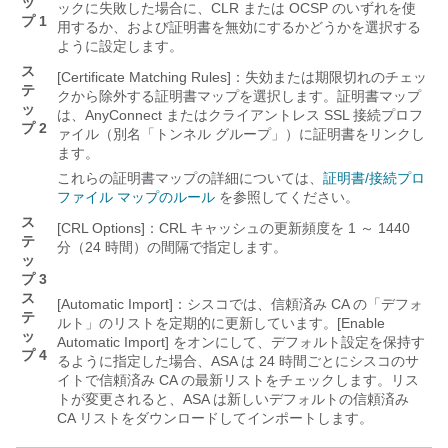
ッ
ックに失敗した場合に、CLR または OCSP のいずれを使
プ 1
用するか、および証明書を無効にするかどうかを選択する
ように設定します。
ス
[Certificate Matching Rules]：失効または期限切れのチェッ
テ
クから除外する証明書マップを選択します。証明書マップ
ッ
は、AnyConnect またはクライアントレス SSL 接続プロフ
プ 2
ァイル（別名「トンネル グループ」）に証明書をリンクし
ます。
これらの証明書マップの詳細については、
証明書/接続プロ
ファイル マップのルール
を参照してください。
ス
[CRL Options]：CRL キャッシュの更新頻度を 1 ～ 1440
テ
分（24 時間）の間隔で指定します。
ッ
プ 3
ス
[Automatic Import]：シスコでは、信頼済み CA の「デフォ
テ
ルト」のリストを定期的に更新しています。[Enable
ッ
Automatic Import] をオンにして、デフォルト設定を保持す
プ 4
るように指定した場合、ASA は 24 時間ごとにシスコのサ
イトで信頼済み CA の最新リストをチェックします。リス
トが変更されると、ASA は新しいデフォルトの信頼済み
CA リストをダウンロードしてインポートします。