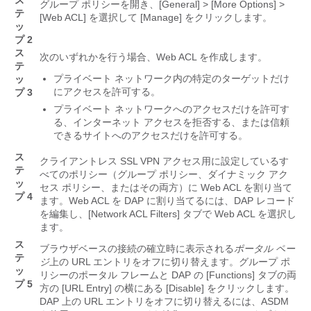
グループ ポリシーを開き、[General]
> [More Options]
>
テ
[Web ACL]
を選択して [Manage]
をクリックします。
ッ
プ 2
ス
次のいずれかを行う場合、Web ACL を作成します。
テ
プライベート ネットワーク内の特定のターゲットだけ
ッ
にアクセスを許可する。
プ 3
プライベート ネットワークへのアクセスだけを許可す
る、インターネット アクセスを拒否する、または信頼
できるサイトへのアクセスだけを許可する。
ス
クライアントレス SSL VPN アクセス用に設定しているす
テ
べてのポリシー（グループ ポリシー、ダイナミック アク
ッ
セス ポリシー、またはその両方）に Web ACL を割り当て
プ 4
ます。Web ACL を DAP に割り当てるには、DAP レコード
を編集し、[Network ACL Filters]
タブで Web ACL を選択し
ます。
ス
ブラウザベースの接続の確立時に表示される
ポータル ペー
テ
ジ
上の URL エントリをオフに切り替えます。グループ ポ
ッ
リシーのポータル フレームと DAP の [Functions]
タブの両
プ 5
方の [URL Entry] の横にある [Disable]
をクリックします。
DAP 上の URL エントリをオフに切り替えるには、ASDM