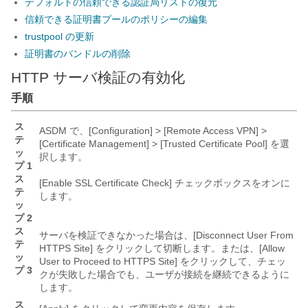
デフォルトの信頼できる認証局リストの復元
信頼できる証明書プールのポリシーの編集
trustpool の更新
証明書のバンドルの削除
HTTP サーバ検証の有効化
手順
ス
ASDM で、[Configuration] > [Remote Access VPN] >
テ
[Certificate Management] > [Trusted Certificate Pool]
を選
ッ
択します。
プ 1
ス
[Enable SSL Certificate Check]
チェックボックスをオンに
テ
します。
ッ
プ 2
ス
サーバを検証できなかった場合は、[Disconnect User From
テ
HTTPS Site]
をクリックして切断します。または、[Allow
ッ
User to Proceed to HTTPS Site]
をクリックして、チェッ
プ 3
クが失敗した場合でも、ユーザが接続を継続できるように
します。
ス