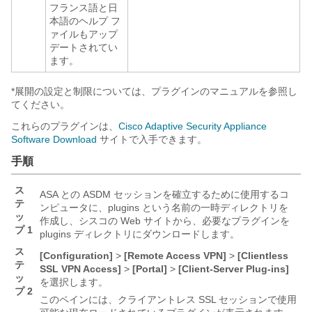
フランス語と日
本語のヘルプ フ
ァイルもアップ
デートされてい
ます。
*展開の設定と制限については、プラグインのマニュアルを参照し
てください。
これらのプラグインは、
Cisco Adaptive Security Appliance
Software Download
サイトで入手できます。
手順
ス
ASA との ASDM セッションを確立するために使用するコ
テ
ンピュータに、plugins という名前の一時ディレクトリを
ッ
作成し、シスコの Web サイトから、必要なプラグインを
プ 1
plugins ディレクトリにダウンロードします。
ス
[Configuration]
>
[Remote Access VPN]
>
[Clientless
テ
SSL VPN Access]
>
[Portal]
>
[Client-Server Plug-ins]
ッ
を選択します。
プ 2
このペインには、クライアントレス SSL セッションで使用