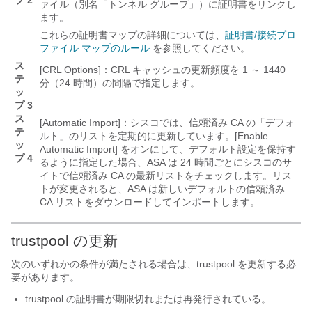
ァイル（別名「トンネル グループ」）に証明書をリンクし
ます。
これらの証明書マップの詳細については、
証明書/接続プロ
ファイル マップのルール
を参照してください。
ス
[CRL Options]：CRL キャッシュの更新頻度を 1 ～ 1440
テ
分（24 時間）の間隔で指定します。
ッ
プ 3
ス
[Automatic Import]：シスコでは、信頼済み CA の「デフォ
テ
ルト」のリストを定期的に更新しています。[Enable
ッ
Automatic Import] をオンにして、デフォルト設定を保持す
プ 4
るように指定した場合、ASA は 24 時間ごとにシスコのサ
イトで信頼済み CA の最新リストをチェックします。リス
トが変更されると、ASA は新しいデフォルトの信頼済み
CA リストをダウンロードしてインポートします。
trustpool の更新
次のいずれかの条件が満たされる場合は、trustpool を更新する必
要があります。
trustpool の証明書が期限切れまたは再発行されている。