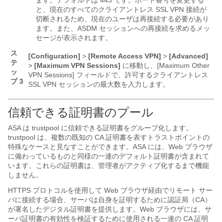
と、現在のすべてのクライアントレス SSL VPN 接続が
切断されるため、現在のユーザは再接続する必要があり
ます。また、ASDM セッションへの再接続を求めるメッ
セージが表示されます。
ス
[Configuration]
>
[Remote Access VPN]
>
[Advanced]
テ
>
[Maximum VPN Sessions]
に移動し、[Maximum Other
ッ
VPN Sessions] フィールドで、許可するクライアントレス
プ 3
SSL VPN セッションの最大数を入力します。
信頼できる証明書のプール
ASA は trustpool に信頼できる証明書をグループ化します。
trustpool は、複数の既知の CA 証明書を表すトラストポイントの
特殊なケースと見なすことができます。ASA には、Web ブラウザ
に備わっているものと同様の一連のデフォルト証明書が含まれて
います。これらの証明書は、管理者がアクティブ化するまで機能
しません。
HTTPS プロトコルを使用して Web ブラウザ経由でリモート サー
バに接続する場合、サーバは自身を証明するために認証局（CA）
が署名したデジタル証明書を提供します。Web ブラウザには、サ
ーバ証明書の有効性を検証するために使用される一連の CA 証明