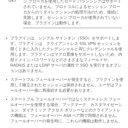
ン ブローカを使用したロード バランシングはサポート
されていません。プロトコルによるセッション ブロー
カからのリダイレクションの処理方法のため、接続に
失敗します。セッション ブローカが使用されていない
場合、プラグインは動作します。
プラグインは、シングル サインオン（SSO）をサポートしま
す。プラグインは、クライアントレス SSL VPN セッションを
開くときに入力したクレデンシャルと
同じ
クレデンシャルを使
用します。プラグインはマクロ置換をサポートしないため、内
部ドメイン パスワードなどのさまざまなフィールドや、
RADIUS または LDAP サーバの属性で SSO を実行するオプシ
ョンはありません。
ステートフル フェールオーバーが発生すると、プラグインを使
用して確立されたセッションは保持されません。ユーザはフェ
ールオーバー後に再接続する必要があります。
ステートフル フェールオーバーではなくステートレス フェー
ルオーバーを使用する場合、ブックマーク、カスタマイゼーシ
ョン、ダイナミック アクセス ポリシーなどのクライアントレ
ス機能は、フェールオーバー ASA ペア間で同期されません。
フェールオーバーの発生時に、これらの機能は動作しません。