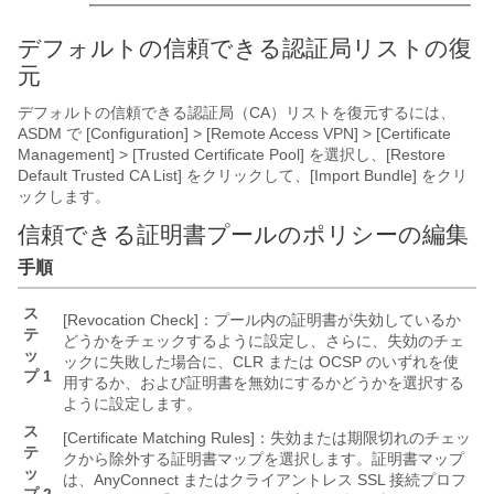
デフォルトの信頼できる認証局リストの復
元
デフォルトの信頼できる認証局（CA）リストを復元するには、
ASDM で [Configuration] > [Remote Access VPN] > [Certificate
Management] > [Trusted Certificate Pool]
を選択し、[Restore
Default Trusted CA List]
をクリックして、[Import Bundle]
をクリ
ックします。
信頼できる証明書プールのポリシーの編集
手順
ス
[Revocation Check]：プール内の証明書が失効しているか
テ
どうかをチェックするように設定し、さらに、失効のチェ
ッ
ックに失敗した場合に、CLR または OCSP のいずれを使
プ 1
用するか、および証明書を無効にするかどうかを選択する
ように設定します。
ス
[Certificate Matching Rules]：失効または期限切れのチェッ
テ
クから除外する証明書マップを選択します。証明書マップ
ッ
は、AnyConnect またはクライアントレス SSL 接続プロフ
プ 2