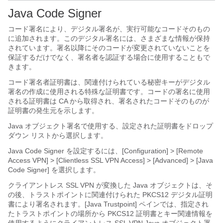
Java Code Signer
コード署名により、デジタル署名が、実行可能なコードそのもの
に追加されます。このデジタル署名には、さまざまな情報が保持
されています。署名以降にそのコードが変更されていないことを
保証するだけでなく、署名者を認証する場合に使用することもで
きます。
コード署名者証明書は、関連付けられている秘密キーがデジタル
署名の作成に使用される特殊な証明書です。コードの署名に使用
される証明書は CA から取得され、署名されたコードそのものが
証明書の発生元を示します。
Java オブジェクト署名で使用する、設定された証明書をドロップ
ダウン リストから選択します。
Java Code Signer を設定するには、[Configuration] > [Remote
Access VPN] > [Clientless SSL VPN Access] > [Advanced] > [Java
Code Signer] を選択します。
クライアントレス SSL VPN が変換した Java オブジェクトは、そ
の後、トラストポイントに関連付けられた PKCS12 デジタル証明
書により署名されます。[Java Trustpoint] ペインでは、指定され
たトラストポイントの場所から PKCS12 証明書とキー関連情報を
使用するようにクライアントレス SSL VPN Java オブジェクト署