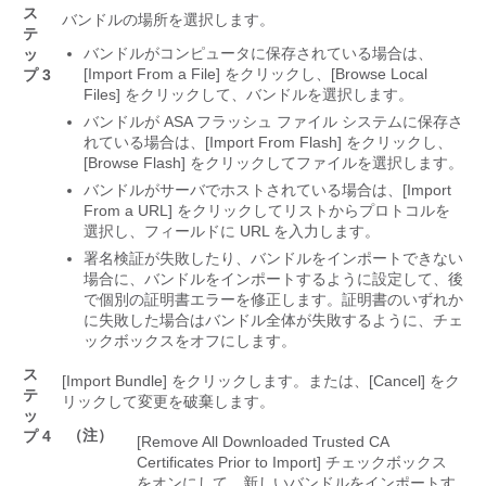
ス
バンドルの場所を選択します。
テ
バンドルがコンピュータに保存されている場合は、
ッ
[Import From a File]
をクリックし、[Browse Local
プ 3
Files]
をクリックして、バンドルを選択します。
バンドルが ASA フラッシュ ファイル システムに保存さ
れている場合は、[Import From Flash]
をクリックし、
[Browse Flash]
をクリックしてファイルを選択します。
バンドルがサーバでホストされている場合は、[Import
From a URL]
をクリックしてリストからプロトコルを
選択し、フィールドに URL を入力します。
署名検証が失敗したり、バンドルをインポートできない
場合に、バンドルをインポートするように設定して、後
で個別の証明書エラーを修正します。証明書のいずれか
に失敗した場合はバンドル全体が失敗するように、チェ
ックボックスをオフにします。
ス
[Import Bundle]
をクリックします。または、[Cancel] をク
テ
リックして変更を破棄します。
ッ
（注）
プ 4
[Remove All Downloaded Trusted CA
Certificates Prior to Import]
チェックボックス
をオンにして、新しいバンドルをインポートす